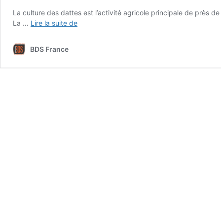
La culture des dattes est l’activité agricole principale de près d
Boycottons
La …
Lire la suite de
les
dattes
BDS France
de
l’apartheid
israélien
!