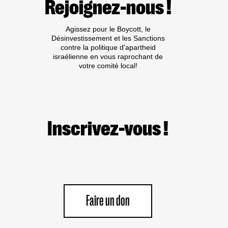
Rejoignez-nous !
PAS
DE
TRIBUNE
Agissez pour le Boycott, le
AUX
Désinvestissement et les Sanctions
CRIMINEL·LES
contre la politique d'apartheid
DE
israélienne en vous raprochant de
GUERRE
votre comité local!
ISRAÉLIEN·NES
PRÉSUMÉ·ES
DANS
LES
MILIEUX
UNIVERSITAIRES
OU
Inscrivez-vous !
CULTURELS
Faire un don