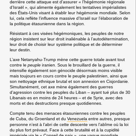
derrière cette attaque est d’assurer « l’hégémonie régionale
d’Israël », qui alimente également les tentatives impérialistes
des États-Unis visant à établir leur hégémonie mondiale. Selon
lui, cela reflète l’influence massive d’Israël sur l’élaboration de
la politique étasunienne dans la région.
Résistant à ces visées hégémoniques, les peuples de notre
région insistent sur leur droit inaliénable à l’autodétermination,
leur droit de choisir leur système politique et de déterminer
leur destin.
L’axe Netanyahu-Trump mène cette guerre totale avant tout
contre le
peuple
iranien. Sous le brouillard de la guerre, il
intensifie également son génocide désormais moins visible
mais toujours en cours contre le peuple palestinien, ainsi que
son nettoyage ethnique brutal et son annexion en Cisjordanie.
Simultanément, cet axe mène également des guerres
d’agression contre les peuples du Liban – ayant tué plus de 30
Libanais·es en moins de 24 heures – et de Syrie, avec des
morts et des destructions presque quotidiennes.
Compte tenu des menaces étasuniennes contre les peuples
de Cuba, du Groenland et du
Venezuela
entre autres, presque
personne n’est à l’abri de cette descente vers l’abîme où la loi
du plus fort prévaut. Face à cette brutalité et à la cupidité
impériale via le « Conseil de paix », une vague mondiale