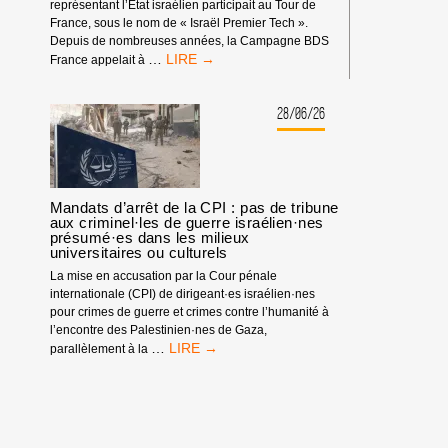
représentant l’État israélien participait au Tour de
France, sous le nom de « Israël Premier Tech ».
Depuis de nombreuses années, la Campagne BDS
TOUR
…
France appelait à
DE
FRANCE
:
28/06/26
PAS
D’ÉQUIPE
ISRAÉLIENNE
!
Mandats d’arrêt de la CPI : pas de tribune
aux criminel·les de guerre israélien·nes
présumé·es dans les milieux
universitaires ou culturels
La mise en accusation par la Cour pénale
internationale (CPI) de dirigeant·es israélien·nes
pour crimes de guerre et crimes contre l’humanité à
l’encontre des Palestinien·nes de Gaza,
MANDATS
…
parallèlement à la
D’ARRÊT
DE
LA
CPI
: