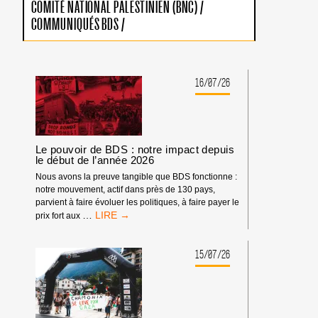
COMITÉ NATIONAL PALESTINIEN (BNC)
/
COMMUNIQUÉS BDS
/
16/07/26
Le pouvoir de BDS : notre impact depuis
le début de l’année 2026
Nous avons la preuve tangible que BDS fonctionne :
notre mouvement, actif dans près de 130 pays,
parvient à faire évoluer les politiques, à faire payer le
LE
…
prix fort aux
POUVOIR
DE
BDS
15/07/26
:
NOTRE
IMPACT
DEPUIS
LE