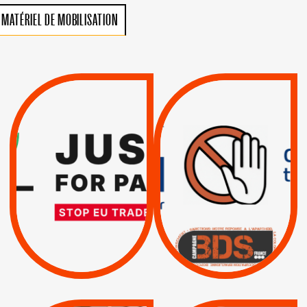
MATÉRIEL DE MOBILISATION
VIOLATIONS DES
TREIZIÈME APPEL.
DROITS DE L’HOMME
RESPECT DU DROIT
PAR ISRAËL :
INTERNATIONAL ?
EXIGEONS LA
TRUMP, MACRON :
SUSPENSION
MÊME COMBAT
TOTALE DE
L’ACCORD
|
|
Actus
D’ASSOCIATION UE-
BOYCOTT DES
ENTREPRISES
ISRAËL
|
|
Boycott militaire
/
APPELS
SANCTIONS
Lettres d'interpellation
|
|
Actus
Pétitions