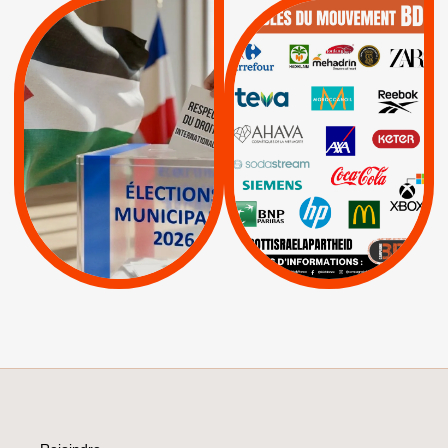
QUE BOYCOTTER ?
MUNICIPALES 2026 :
/
JE VOTE POUR LE
BOYCOTT
DÉSINVESTISSEME
RESPECT DU DROIT
|
|
|
Actus
Ahava
INTERNATIONAL EN
|
|
|
AXA
BNP
CAF
PALESTINE
|
|
Carrefour
HP
|
Keter
|
|
APPELS
Actus
|
Livres et brochures
Espaces Sans
Apartheid
|
|
Mehadrin
PUMA
|
Lettres d'interpellation
|
Sodastream
|
Pétitions
Visuels, tracts,
affiches,...