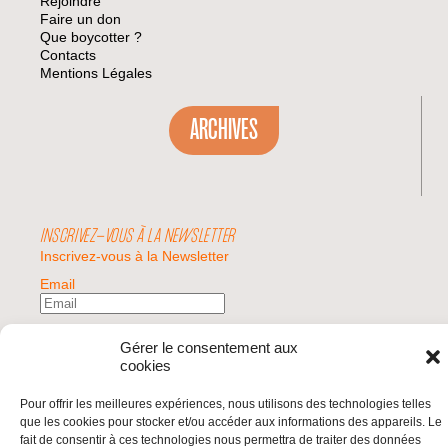
Rejoindre
Faire un don
Que boycotter ?
Contacts
Mentions Légales
ARCHIVES
INSCRIVEZ-VOUS À LA NEWSLETTER
Inscrivez-vous à la Newsletter
Email
Valider
Gérer le consentement aux
cookies
Pour offrir les meilleures expériences, nous utilisons des technologies telles
© 2026 | BDS France | Boycott Désinvestissement Sanctions, la réponse
que les cookies pour stocker et/ou accéder aux informations des appareils. Le
citoyenne et non-violente à l'impunité d'Israël |
fait de consentir à ces technologies nous permettra de traiter des données