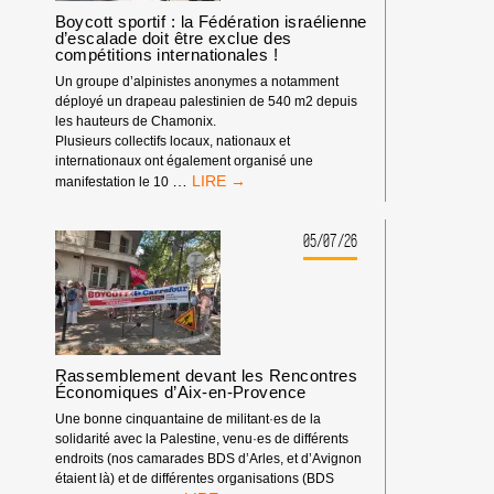
DÉBUT
Boycott sportif : la Fédération israélienne
d’escalade doit être exclue des
DE
compétitions internationales !
L’ANNÉE
2026
Un groupe d’alpinistes anonymes a notamment
déployé un drapeau palestinien de 540 m2 depuis
les hauteurs de Chamonix.
Plusieurs collectifs locaux, nationaux et
internationaux ont également organisé une
BOYCOTT
…
manifestation le 10
SPORTIF
:
LA
05/07/26
FÉDÉRATION
ISRAÉLIENNE
D’ESCALADE
DOIT
ÊTRE
EXCLUE
Rassemblement devant les Rencontres
DES
Économiques d’Aix-en-Provence
COMPÉTITIONS
INTERNATIONALES
Une bonne cinquantaine de militant·es de la
!
solidarité avec la Palestine, venu·es de différents
endroits (nos camarades BDS d’Arles, et d’Avignon
étaient là) et de différentes organisations (BDS