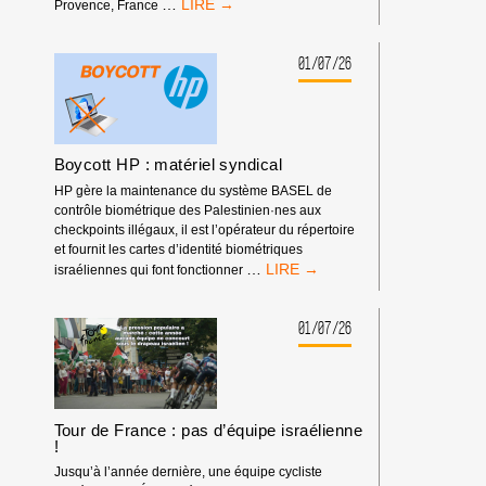
RASSEMBLEMENT
…
Provence, France
DEVANT
LES
RENCONTRES
01/07/26
ÉCONOMIQUES
D’AIX-
EN-
PROVENCE
Boycott HP : matériel syndical
HP gère la maintenance du système BASEL de
contrôle biométrique des Palestinien·nes aux
checkpoints illégaux, il est l’opérateur du répertoire
et fournit les cartes d’identité biométriques
BOYCOTT
…
israéliennes qui font fonctionner
HP
:
MATÉRIEL
01/07/26
SYNDICAL
Tour de France : pas d’équipe israélienne
!
Jusqu’à l’année dernière, une équipe cycliste