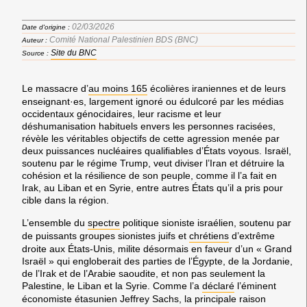
02/03/2026
Date d'origine :
Comité National Palestinien BDS (BNC)
Auteur :
Site du BNC
Source :
Le massacre d’
au moins 165
écolières iraniennes et de leurs
enseignant·es, largement ignoré ou édulcoré par les médias
occidentaux génocidaires, leur racisme et leur
déshumanisation habituels envers les personnes racisées,
révèle les véritables objectifs de cette agression menée par
deux puissances nucléaires qualifiables d’États voyous. Israël,
soutenu par le régime Trump, veut diviser l’Iran et détruire la
cohésion et la résilience de son peuple, comme il l’a fait en
Irak, au Liban et en Syrie, entre autres États qu’il a pris pour
cible dans la région.
L’ensemble du
spectre
politique sioniste israélien, soutenu par
de puissants groupes sionistes juifs et
chrétiens
d’extrême
droite aux États-Unis, milite désormais en faveur d’un « Grand
Israël » qui engloberait des parties de l’Égypte, de la Jordanie,
de l’Irak et de l’Arabie saoudite, et non pas seulement la
Palestine, le Liban et la Syrie. Comme l’a
déclaré
l’éminent
économiste étasunien Jeffrey Sachs, la principale raison