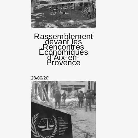
Rassemblement
devant les
Rencontres
Économiques
d’Aix-en-
Provence
28/06/26