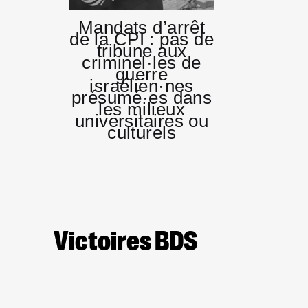
Mandats d’arrêt
de la CPI : pas de
tribune aux
criminel·les de
guerre
israélien·nes
présumé·es dans
les milieux
universitaires ou
culturels
Victoires BDS