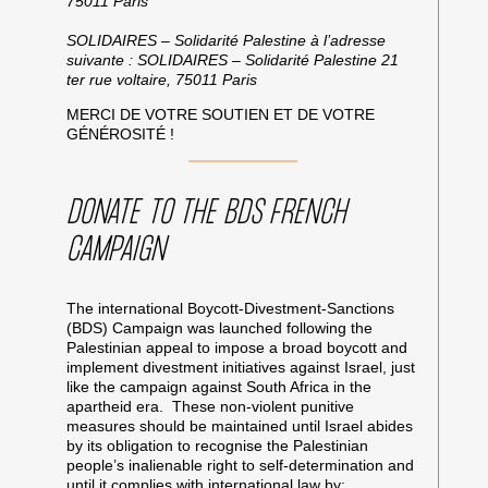
75011 Paris
SOLIDAIRES – Solidarité Palestine à l’adresse
suivante : SOLIDAIRES – Solidarité Palestine 21
ter rue voltaire, 75011 Paris
MERCI DE VOTRE SOUTIEN ET DE VOTRE
GÉNÉROSITÉ !
DONATE TO THE BDS FRENCH
CAMPAIGN
The international Boycott-Divestment-Sanctions
(BDS) Campaign was launched following the
Palestinian appeal to impose a broad boycott and
implement divestment initiatives against Israel, just
like the campaign against South Africa in the
apartheid era. These non-violent punitive
measures should be maintained until Israel abides
by its obligation to recognise the Palestinian
people’s inalienable right to self-determination and
until it complies with international law by: