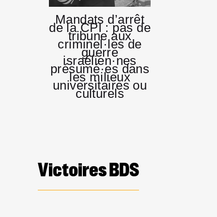
Mandats d’arrêt
de la CPI : pas de
tribune aux
criminel·les de
guerre
israélien·nes
présumé·es dans
les milieux
universitaires ou
culturels
Victoires BDS