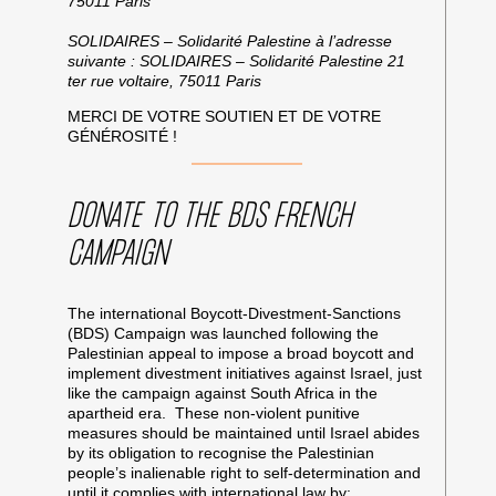
75011 Paris
SOLIDAIRES – Solidarité Palestine à l’adresse
suivante : SOLIDAIRES – Solidarité Palestine 21
ter rue voltaire, 75011 Paris
MERCI DE VOTRE SOUTIEN ET DE VOTRE
GÉNÉROSITÉ !
DONATE TO THE BDS FRENCH
CAMPAIGN
The international Boycott-Divestment-Sanctions
(BDS) Campaign was launched following the
Palestinian appeal to impose a broad boycott and
implement divestment initiatives against Israel, just
like the campaign against South Africa in the
apartheid era. These non-violent punitive
measures should be maintained until Israel abides
by its obligation to recognise the Palestinian
people’s inalienable right to self-determination and
until it complies with international law by: