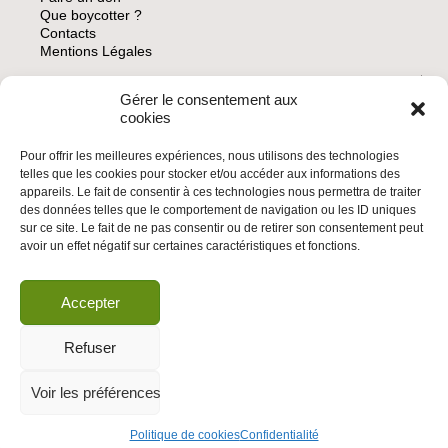
Que boycotter ?
Contacts
Mentions Légales
Gérer le consentement aux
ARCHIVES
cookies
Pour offrir les meilleures expériences, nous utilisons des technologies
telles que les cookies pour stocker et/ou accéder aux informations des
appareils. Le fait de consentir à ces technologies nous permettra de traiter
des données telles que le comportement de navigation ou les ID uniques
INSCRIVEZ-VOUS À LA NEWSLETTER
sur ce site. Le fait de ne pas consentir ou de retirer son consentement peut
Inscrivez-vous à la Newsletter
avoir un effet négatif sur certaines caractéristiques et fonctions.
Email
Accepter
Valider
Refuser
Voir les préférences
© 2026 | BDS France | Boycott Désinvestissement Sanctions, la réponse
citoyenne et non-violente à l'impunité d'Israël |
Politique de cookies
Confidentialité