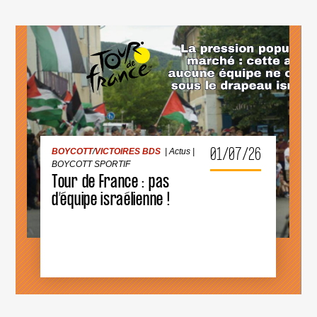
BOYCOTT
/
VICTOIRES BDS
|
Actus
|
BOYCOTT SPORTIF
01/07/26
BOYCOTT
/
VICTOIRES BDS
|
Actus
|
TOUR
DE
BOYCOTT SPORTIF
FRANCE
Tour de France : pas
:
PAS
d’équipe israélienne !
D’ÉQUIPE
ISRAÉLIENNE
!