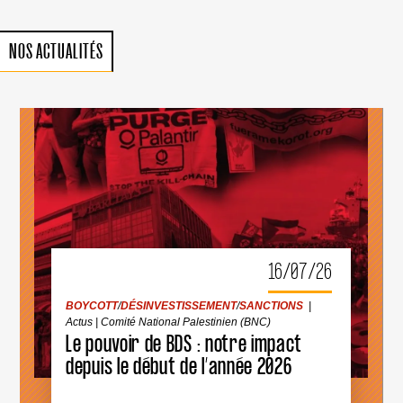
NOS ACTUALITÉS
BOYCOTT
/
DÉSINVESTISSEMENT
/
SANCTIONS
|
Actus
|
Comité National Palestinien (BNC)
16/07/26
LE
POUVOIR
DE
BOYCOTT
/
DÉSINVESTISSEMENT
/
SANCTIONS
|
BDS
Actus
|
Comité National Palestinien (BNC)
:
Le pouvoir de BDS : notre impact
NOTRE
IMPACT
depuis le début de l’année 2026
DEPUIS
LE
DÉBUT
DE