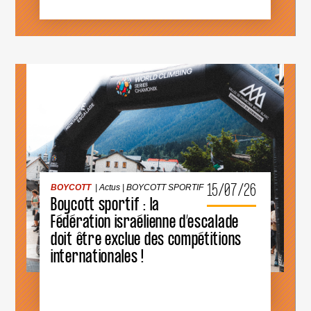
L’ANNÉE
2026
BOYCOTT
|
Actus
|
BOYCOTT SPORTIF
15/07/26
BOYCOTT
|
Actus
|
BOYCOTT SPORTIF
Boycott sportif : la
Fédération israélienne d’escalade
doit être exclue des compétitions
BOYCOTT
SPORTIF
internationales !
:
LA
FÉDÉRATION
ISRAÉLIENNE
D’ESCALADE
DOIT