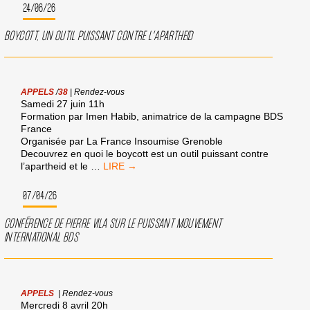
24/06/26
BOYCOTT, UN OUTIL PUISSANT CONTRE L’APARTHEID
APPELS
/
38
|
Rendez-vous
Samedi 27 juin 11h
Formation par Imen Habib, animatrice de la campagne BDS
France
Organisée par La France Insoumise Grenoble
Decouvrez en quoi le boycott est un outil puissant contre
BOYCOTT,
l’apartheid et le
…
UN
OUTIL
07/04/26
PUISSANT
CONTRE
CONFÉRENCE DE PIERRE VILA SUR LE PUISSANT MOUVEMENT
L’APARTHEID
INTERNATIONAL BDS
APPELS
|
Rendez-vous
Mercredi 8 avril 20h