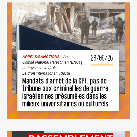
APPELS
/
SANCTIONS
|
Actus
|
Comité National Palestinien (BNC)
|
Le boycott et le droit
|
Le droit international
|
PACBI
28/06/26
APPELS
/
SANCTIONS
|
Actus
|
Comité National Palestinien (BNC)
|
Le boycott et le droit
|
Le droit international
|
PACBI
Mandats d’arrêt de la CPI : pas de
tribune aux criminel·les de guerre
MANDATS
D’ARRÊT
israélien·nes présumé·es dans les
DE
milieux universitaires ou culturels
LA
CPI
:
PAS
DE
TRIBUNE
AUX
CRIMINEL·LES
APPELS
/
BOYCOTT
/
13
|
DE