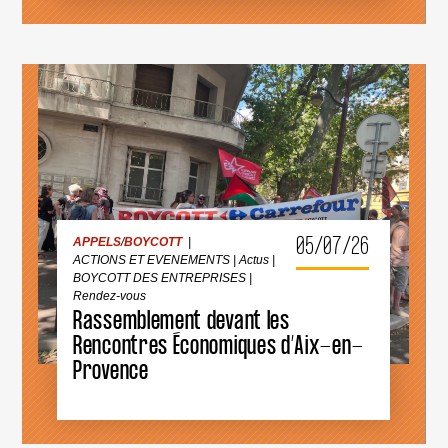
ÊTRE
EXCLUE
DES
COMPÉTITIONS
INTERNATIONALES
!
APPELS
/
BOYCOTT
|
ACTIONS ET EVENEMENTS
|
Actus
|
BOYCOTT DES ENTREPRISES
|
Rendez-vous
05/07/26
APPELS
/
BOYCOTT
|
ACTIONS ET EVENEMENTS
|
Actus
|
BOYCOTT DES ENTREPRISES
|
RASSEMBLEMENT
DEVANT
Rendez-vous
LES
Rassemblement devant les
RENCONTRES
ÉCONOMIQUES
Rencontres Économiques d’Aix-en-
D’AIX-
Provence
EN-
PROVENCE