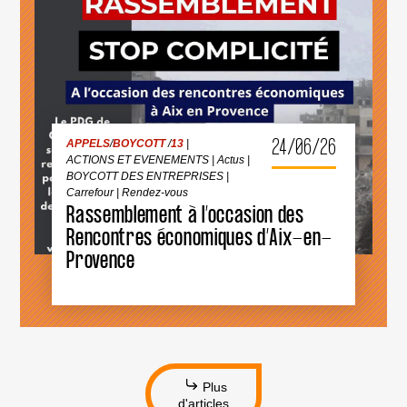
GUERRE
ACTIONS ET EVENEMENTS
|
Actus
|
ISRAÉLIEN·NES
BOYCOTT DES ENTREPRISES
|
Carrefour
|
PRÉSUMÉ·ES
Rendez-vous
DANS
LES
MILIEUX
UNIVERSITAIRES
OU
CULTURELS
24/06/26
APPELS
/
BOYCOTT
/
13
|
ACTIONS ET EVENEMENTS
|
Actus
|
BOYCOTT DES ENTREPRISES
|
Carrefour
|
Rendez-vous
Rassemblement à l’occasion des
RASSEMBLEMENT
À
Rencontres économiques d’Aix-en-
L’OCCASION
Provence
DES
RENCONTRES
ÉCONOMIQUES
D’AIX-
EN-
PROVENCE
Plus
d'articles