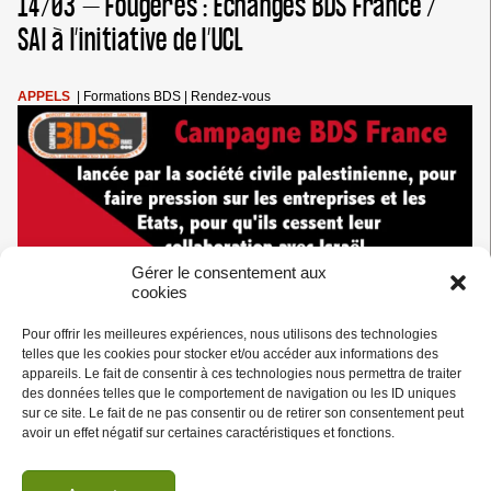
14/03 – Fougères : Echanges BDS France /
L’IRAN
:
SAI à l’initiative de l’UCL
IL
EST
GRAND
APPELS
|
Formations BDS
|
Rendez-vous
TEMPS
QUE
LA
MAJORITÉ
MONDIALE
S’OPPOSE
À
LA
LOI
Gérer le consentement aux
DU
cookies
PLUS
FORT
Pour offrir les meilleures expériences, nous utilisons des technologies
telles que les cookies pour stocker et/ou accéder aux informations des
appareils. Le fait de consentir à ces technologies nous permettra de traiter
des données telles que le comportement de navigation ou les ID uniques
sur ce site. Le fait de ne pas consentir ou de retirer son consentement peut
avoir un effet négatif sur certaines caractéristiques et fonctions.