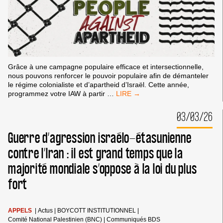
DE
FRANCE
Grâce à une campagne populaire efficace et intersectionnelle,
nous pouvons renforcer le pouvoir populaire afin de démanteler
le régime colonialiste et d’apartheid d’Israël. Cette année,
SEMAINE
programmez votre IAW à partir
…
CONTRE
L’APARTHEID
03/03/26
ISRAÉLIEN
(IAW)
Guerre d’agression israélo-étasunienne
2026
contre l’Iran : il est grand temps que la
majorité mondiale s’oppose à la loi du plus
fort
APPELS
|
Actus
|
BOYCOTT INSTITUTIONNEL
|
Comité National Palestinien (BNC)
|
Communiqués BDS