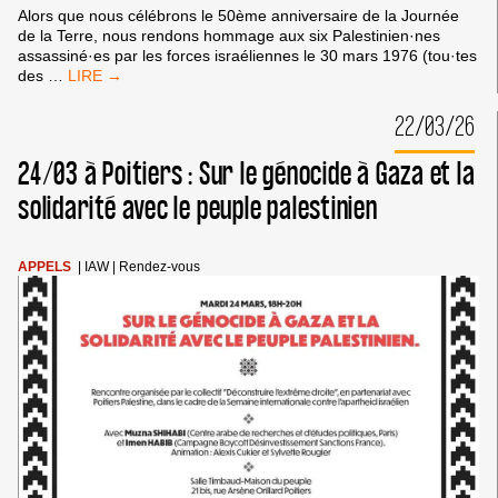
Alors que nous célébrons le 50ème anniversaire de la Journée
de la Terre, nous rendons hommage aux six Palestinien·nes
assassiné·es par les forces israéliennes le 30 mars 1976 (tou·tes
LES
des
…
50
ANS
22/03/26
DE
LA
24/03 à Poitiers : Sur le génocide à Gaza et la
JOURNÉE
DE
solidarité avec le peuple palestinien
LA
TERRE
PALESTINIENNE
APPELS
|
IAW
|
Rendez-vous
:
UNISSONS-
NOUS.
LEVONS-
NOUS.
RÉSISTONS