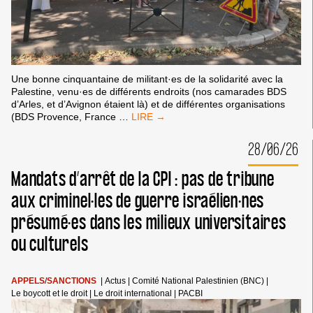
Une bonne cinquantaine de militant·es de la solidarité avec la
Palestine, venu·es de différents endroits (nos camarades BDS
d’Arles, et d’Avignon étaient là) et de différentes organisations
RASSEMBLEMENT
(BDS Provence, France
…
DEVANT
LES
28/06/26
RENCONTRES
ÉCONOMIQUES
Mandats d’arrêt de la CPI : pas de tribune
D’AIX-
EN-
aux criminel·les de guerre israélien·nes
PROVENCE
présumé·es dans les milieux universitaires
ou culturels
APPELS
/
SANCTIONS
|
Actus
|
Comité National Palestinien (BNC)
|
Le boycott et le droit
|
Le droit international
|
PACBI