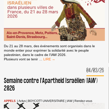
Du 21 au 28 mars, des événements sont organisés dans le
monde entier pour exprimer la solidarité avec le peuple
palestinien, dans le cadre de l’IAW 2026.
AGENDA
Plusieurs vont se tenir
…
DE
LA
04/03/26
SEMAINE
CONTRE
Semaine contre l’Apartheid Israélien (IAW)
L’APARTHEID
ISRAÉLIEN
2026
2026
(IAW)
DANS
APPELS
|
Actus
|
BOYCOTT UNIVERSITAIRE
|
IAW
|
Rendez-vous
PLUSIEURS
VILLES