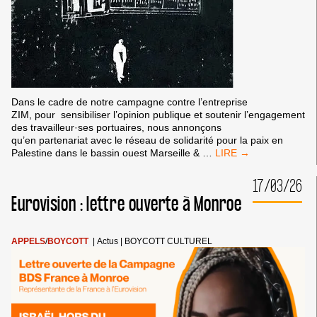
Dans le cadre de notre campagne contre l’entreprise
ZIM, pour sensibiliser l’opinion publique et soutenir l’engagement
des travailleur·ses portuaires, nous annonçons
qu’en partenariat avec le réseau de solidarité pour la paix en
PROJECTION
Palestine dans le bassin ouest Marseille &
…
DU
FILM
17/03/26
PORTUALI
Eurovision : lettre ouverte à Monroe
À
PORT-
DE-
BOUC
APPELS
/
BOYCOTT
|
Actus
|
BOYCOTT CULTUREL