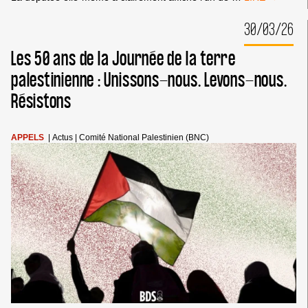
DE
LOI
30/03/26
YADAN
(PPL
Les 50 ans de la Journée de la terre
575)
:
palestinienne : Unissons-nous. Levons-nous.
UNE
Résistons
ATTAQUE
FRONTALE
CONTRE
LA
APPELS
|
Actus
|
Comité National Palestinien (BNC)
LIBERTÉ
D’EXPRESSIO