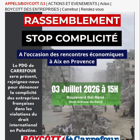
AUX
APPELS
/
BOYCOTT
/
13
|
ACTIONS ET EVENEMENTS
|
Actus
|
CRIMINEL·LES
BOYCOTT DES ENTREPRISES
|
Carrefour
|
Rendez-vous
DE
GUERRE
ISRAÉLIEN·NES
PRÉSUMÉ·ES
DANS
LES
MILIEUX
UNIVERSITAIRES
OU
CULTURELS