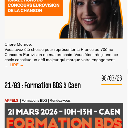
Chère Monroe,
Vous avez été choisie pour représenter la France au 70ème
Concours Eurovision en mai prochain. Vous êtes très jeune, ce
choix constitue un défi majeur qui marque votre engagement
EUROVISION
…
:
LETTRE
08/03/26
OUVERTE
21/03 : Formation BDS à Caen
À
MONROE
APPELS
|
Formations BDS
|
Rendez-vous