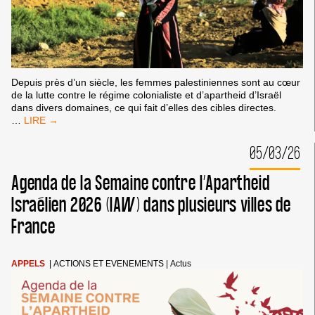
Depuis près d’un siècle, les femmes palestiniennes sont au cœur
de la lutte contre le régime colonialiste et d’apartheid d’Israël
dans divers domaines, ce qui fait d’elles des cibles directes.
JOURNÉE
…
INTERNATIONALE
DES
05/03/26
DROITS
DES
Agenda de la Semaine contre l’Apartheid
FEMMES
:
Israélien 2026 (IAW) dans plusieurs villes de
LA
France
RÉSISTANCE
INSPIRANTE
DES
FEMMES
APPELS
|
ACTIONS ET EVENEMENTS
|
Actus
PALESTINIENNES