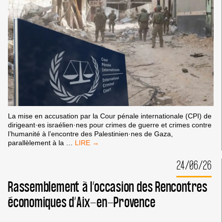
La mise en accusation par la Cour pénale internationale (CPI) de
dirigeant·es israélien·nes pour crimes de guerre et crimes contre
l’humanité à l’encontre des Palestinien·nes de Gaza,
MANDATS
parallèlement à la
…
D’ARRÊT
DE
24/06/26
LA
CPI
Rassemblement à l’occasion des Rencontres
:
PAS
économiques d’Aix-en-Provence
DE
TRIBUNE