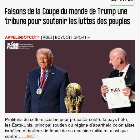
PUISSANT
CONTRE
Faisons de la Coupe du monde de Trump une
L’APARTHEID
tribune pour soutenir les luttes des peuples
APPELS
/
BOYCOTT
|
Actus
|
BOYCOTT SPORTIF
Profitons de cette occasion pour protester contre le pays hôte,
les États-Unis, principal soutien du régime d’apartheid colonialiste
israélien et bailleur de fonds de sa machine militaire, ainsi que
FAISONS
contre
…