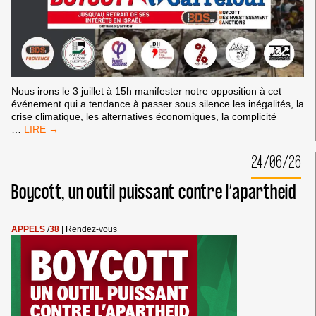
Nous irons le 3 juillet à 15h manifester notre opposition à cet
événement qui a tendance à passer sous silence les inégalités, la
crise climatique, les alternatives économiques, la complicité
RASSEMBLEMENT
…
À
L’OCCASION
24/06/26
DES
RENCONTRES
Boycott, un outil puissant contre l’apartheid
ÉCONOMIQUES
D’AIX-
EN-
PROVENCE
APPELS
/
38
|
Rendez-vous