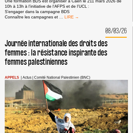
Une formation BDS est organiser à Caen le 211 mars 2026 de
10h à 13h à l’initiative de l’AFPS et de l’UCL :
S’engager dans la campagne BDS
21/03
Connaître les campagnes et
…
:
FORMATION
08/03/26
BDS
À
Journée internationale des droits des
CAEN
femmes : la résistance inspirante des
femmes palestiniennes
APPELS
|
Actus
|
Comité National Palestinien (BNC)