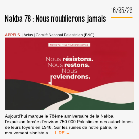
DE
LA
16/05/26
COUPE
Nakba 78 : Nous n’oublierons jamais
DU
MONDE
DE
TRUMP
APPELS
|
Actus
|
Comité National Palestinien (BNC)
UNE
TRIBUNE
POUR
SOUTENIR
LES
LUTTES
DES
PEUPLES
Aujourd’hui marque le 78ème anniversaire de la Nakba,
l’expulsion forcée d’environ 750 000 Palestinien·nes autochtones
de leurs foyers en 1948. Sur les ruines de notre patrie, le
NAKBA
mouvement sioniste a
…
78