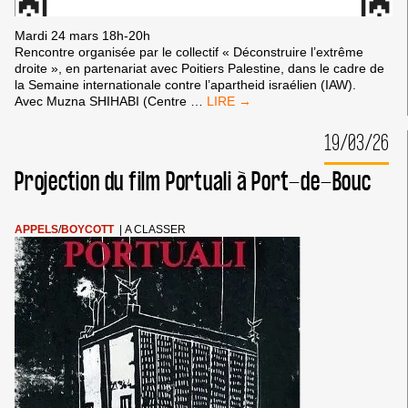
Mardi 24 mars 18h-20h
Rencontre organisée par le collectif « Déconstruire l’extrême
droite », en partenariat avec Poitiers Palestine, dans le cadre de
la Semaine internationale contre l’apartheid israélien (IAW).
24/03
Avec Muzna SHIHABI (Centre
…
À
POITIERS
19/03/26
:
SUR
Projection du film Portuali à Port-de-Bouc
LE
GÉNOCIDE
À
GAZA
APPELS
/
BOYCOTT
|
A CLASSER
ET
LA
SOLIDARITÉ
AVEC
LE
PEUPLE
PALESTINIEN