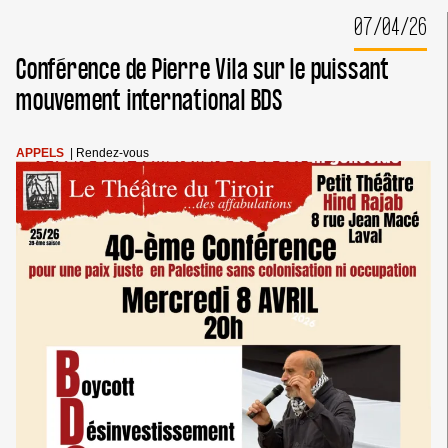
:
07/04/26
NOUS
N’OUBLIERONS
Conférence de Pierre Vila sur le puissant
JAMAIS
mouvement international BDS
APPELS
|
Rendez-vous