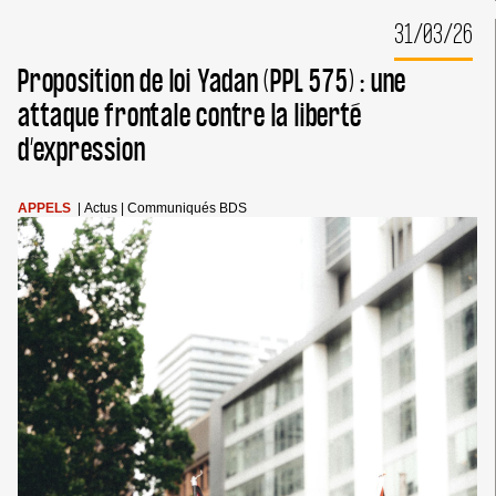
DE
LA
31/03/26
SEMAINE
CONTRE
Proposition de loi Yadan (PPL 575) : une
L’APARTHEID
ISRAÉLIEN
attaque frontale contre la liberté
2026
d’expression
(IAW)
APPELS
|
Actus
|
Communiqués BDS