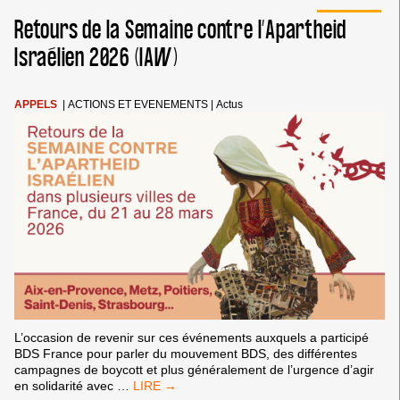
SUR
Retours de la Semaine contre l’Apartheid
LE
PUISSANT
Israélien 2026 (IAW)
MOUVEMENT
INTERNATIONAL
BDS
APPELS
|
ACTIONS ET EVENEMENTS
|
Actus
L’occasion de revenir sur ces événements auxquels a participé
BDS France pour parler du mouvement BDS, des différentes
campagnes de boycott et plus généralement de l’urgence d’agir
RETOURS
en solidarité avec
…