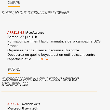
24/06/26
BOYCOTT, UN OUTIL PUISSANT CONTRE L’APARTHEID
APPELS
/
38
|
Rendez-vous
Samedi 27 juin 11h
Formation par Imen Habib, animatrice de la campagne BDS
France
Organisée par La France Insoumise Grenoble
Decouvrez en quoi le boycott est un outil puissant contre
BOYCOTT,
l’apartheid et le
…
UN
OUTIL
07/04/26
PUISSANT
CONTRE
CONFÉRENCE DE PIERRE VILA SUR LE PUISSANT MOUVEMENT
L’APARTHEID
INTERNATIONAL BDS
APPELS
|
Rendez-vous
Mercredi 8 avril 20h