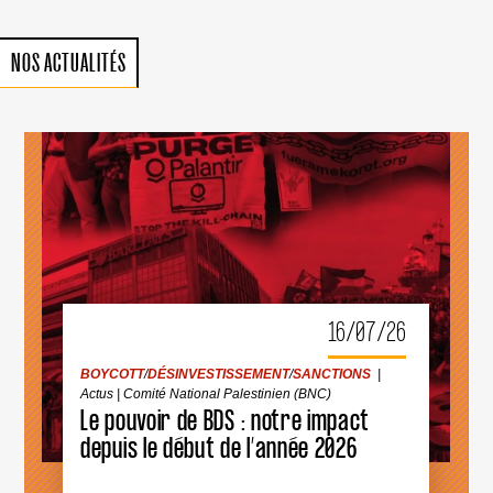
NOS ACTUALITÉS
BOYCOTT
/
DÉSINVESTISSEMENT
/
SANCTIONS
|
Actus
|
Comité National Palestinien (BNC)
16/07/26
LE
POUVOIR
DE
BOYCOTT
/
DÉSINVESTISSEMENT
/
SANCTIONS
|
BDS
Actus
|
Comité National Palestinien (BNC)
:
Le pouvoir de BDS : notre impact
NOTRE
IMPACT
depuis le début de l’année 2026
DEPUIS
LE
DÉBUT
DE