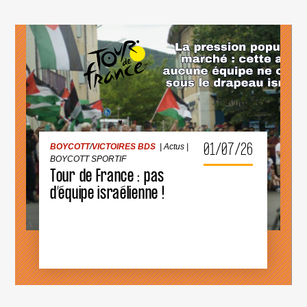
BOYCOTT
/
VICTOIRES BDS
|
Actus
|
BOYCOTT SPORTIF
01/07/26
BOYCOTT
/
VICTOIRES BDS
|
Actus
|
TOUR
DE
BOYCOTT SPORTIF
FRANCE
Tour de France : pas
:
PAS
d’équipe israélienne !
D’ÉQUIPE
ISRAÉLIENNE
!