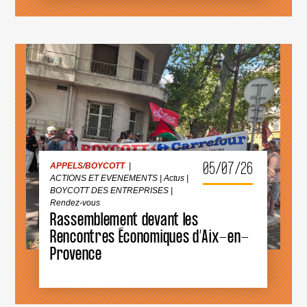
ÊTRE
EXCLUE
DES
COMPÉTITIONS
INTERNATIONALES
!
APPELS
/
BOYCOTT
|
ACTIONS ET EVENEMENTS
|
Actus
|
BOYCOTT DES ENTREPRISES
|
Rendez-vous
05/07/26
APPELS
/
BOYCOTT
|
ACTIONS ET EVENEMENTS
|
Actus
|
BOYCOTT DES ENTREPRISES
|
RASSEMBLEMENT
DEVANT
Rendez-vous
LES
Rassemblement devant les
RENCONTRES
ÉCONOMIQUES
Rencontres Économiques d’Aix-en-
D’AIX-
Provence
EN-
PROVENCE