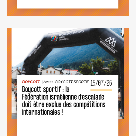
L’ANNÉE
2026
BOYCOTT
|
Actus
|
BOYCOTT SPORTIF
15/07/26
BOYCOTT
|
Actus
|
BOYCOTT SPORTIF
Boycott sportif : la
Fédération israélienne d’escalade
doit être exclue des compétitions
BOYCOTT
SPORTIF
internationales !
:
LA
FÉDÉRATION
ISRAÉLIENNE
D’ESCALADE
DOIT