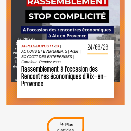
GUERRE
ACTIONS ET EVENEMENTS
|
Actus
|
ISRAÉLIEN·NES
BOYCOTT DES ENTREPRISES
|
Carrefour
|
PRÉSUMÉ·ES
Rendez-vous
DANS
LES
MILIEUX
UNIVERSITAIRES
OU
CULTURELS
24/06/26
APPELS
/
BOYCOTT
/
13
|
ACTIONS ET EVENEMENTS
|
Actus
|
BOYCOTT DES ENTREPRISES
|
Carrefour
|
Rendez-vous
Rassemblement à l’occasion des
RASSEMBLEMENT
À
Rencontres économiques d’Aix-en-
L’OCCASION
Provence
DES
RENCONTRES
ÉCONOMIQUES
D’AIX-
EN-
PROVENCE
Plus
d'articles