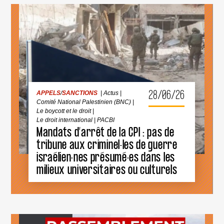
APPELS
/
SANCTIONS
|
Actus
|
Comité National Palestinien (BNC)
|
Le boycott et le droit
|
Le droit international
|
PACBI
28/06/26
APPELS
/
SANCTIONS
|
Actus
|
Comité National Palestinien (BNC)
|
Le boycott et le droit
|
Le droit international
|
PACBI
Mandats d’arrêt de la CPI : pas de
tribune aux criminel·les de guerre
MANDATS
D’ARRÊT
israélien·nes présumé·es dans les
DE
milieux universitaires ou culturels
LA
CPI
:
PAS
DE
TRIBUNE
AUX
CRIMINEL·LES
APPELS
/
BOYCOTT
/
13
|
DE