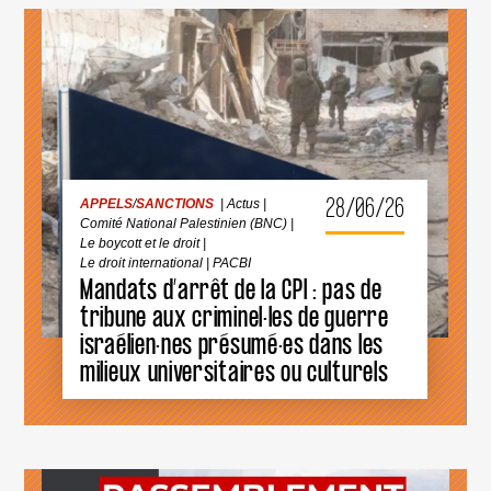
APPELS
/
SANCTIONS
|
Actus
|
Comité National Palestinien (BNC)
|
Le boycott et le droit
|
Le droit international
|
PACBI
28/06/26
APPELS
/
SANCTIONS
|
Actus
|
Comité National Palestinien (BNC)
|
Le boycott et le droit
|
Le droit international
|
PACBI
Mandats d’arrêt de la CPI : pas de
tribune aux criminel·les de guerre
MANDATS
D’ARRÊT
israélien·nes présumé·es dans les
DE
milieux universitaires ou culturels
LA
CPI
:
PAS
DE
TRIBUNE
AUX
CRIMINEL·LES
APPELS
/
BOYCOTT
/
13
|
DE