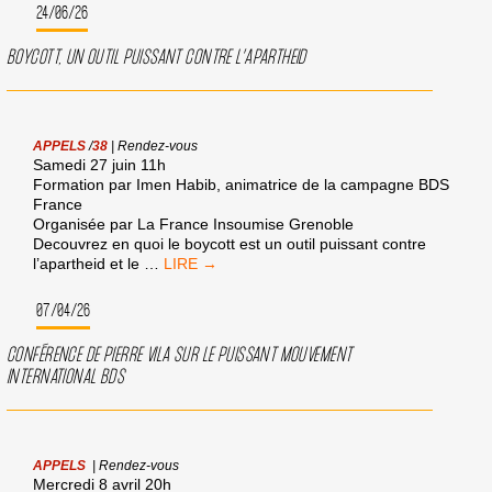
24/06/26
BOYCOTT, UN OUTIL PUISSANT CONTRE L’APARTHEID
APPELS
/
38
|
Rendez-vous
Samedi 27 juin 11h
Formation par Imen Habib, animatrice de la campagne BDS
France
Organisée par La France Insoumise Grenoble
Decouvrez en quoi le boycott est un outil puissant contre
BOYCOTT,
l’apartheid et le
…
UN
OUTIL
07/04/26
PUISSANT
CONTRE
CONFÉRENCE DE PIERRE VILA SUR LE PUISSANT MOUVEMENT
L’APARTHEID
INTERNATIONAL BDS
APPELS
|
Rendez-vous
Mercredi 8 avril 20h