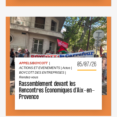
ÊTRE
EXCLUE
DES
COMPÉTITIONS
INTERNATIONALES
!
APPELS
/
BOYCOTT
|
ACTIONS ET EVENEMENTS
|
Actus
|
BOYCOTT DES ENTREPRISES
|
Rendez-vous
05/07/26
APPELS
/
BOYCOTT
|
ACTIONS ET EVENEMENTS
|
Actus
|
BOYCOTT DES ENTREPRISES
|
RASSEMBLEMENT
DEVANT
Rendez-vous
LES
Rassemblement devant les
RENCONTRES
ÉCONOMIQUES
Rencontres Économiques d’Aix-en-
D’AIX-
Provence
EN-
PROVENCE