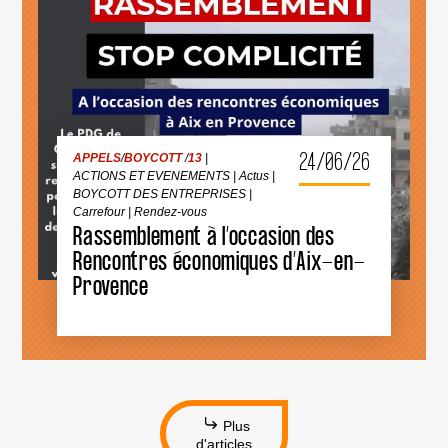
GUERRE
ACTIONS ET EVENEMENTS
|
Actus
|
ISRAÉLIEN·NES
BOYCOTT DES ENTREPRISES
|
Carrefour
|
PRÉSUMÉ·ES
Rendez-vous
DANS
LES
MILIEUX
UNIVERSITAIRES
OU
CULTURELS
24/06/26
APPELS
/
BOYCOTT
/
13
|
ACTIONS ET EVENEMENTS
|
Actus
|
BOYCOTT DES ENTREPRISES
|
Carrefour
|
Rendez-vous
Rassemblement à l’occasion des
RASSEMBLEMENT
À
Rencontres économiques d’Aix-en-
L’OCCASION
Provence
DES
RENCONTRES
ÉCONOMIQUES
D’AIX-
EN-
PROVENCE
Plus
d'articles