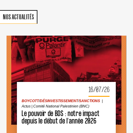
NOS ACTUALITÉS
BOYCOTT
/
DÉSINVESTISSEMENT
/
SANCTIONS
|
Actus
|
Comité National Palestinien (BNC)
16/07/26
LE
POUVOIR
DE
BOYCOTT
/
DÉSINVESTISSEMENT
/
SANCTIONS
|
BDS
Actus
|
Comité National Palestinien (BNC)
:
Le pouvoir de BDS : notre impact
NOTRE
IMPACT
depuis le début de l’année 2026
DEPUIS
LE
DÉBUT
DE