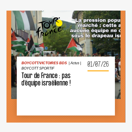
BOYCOTT
/
VICTOIRES BDS
|
Actus
|
BOYCOTT SPORTIF
01/07/26
BOYCOTT
/
VICTOIRES BDS
|
Actus
|
TOUR
DE
BOYCOTT SPORTIF
FRANCE
Tour de France : pas
:
PAS
d’équipe israélienne !
D’ÉQUIPE
ISRAÉLIENNE
!