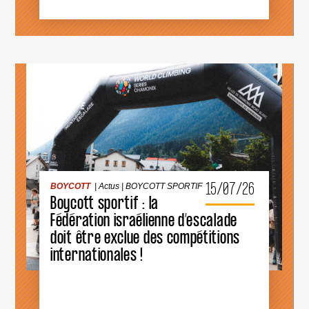
L’ANNÉE
2026
BOYCOTT
|
Actus
|
BOYCOTT SPORTIF
15/07/26
BOYCOTT
|
Actus
|
BOYCOTT SPORTIF
Boycott sportif : la
Fédération israélienne d’escalade
doit être exclue des compétitions
BOYCOTT
SPORTIF
internationales !
:
LA
FÉDÉRATION
ISRAÉLIENNE
D’ESCALADE
DOIT