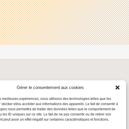
INSCRIVEZ-VOUS À LA NEWSLETTER
Gérer le consentement aux cookies
Inscrivez-vous à la Newsletter
les meilleures expériences, nous utilisons des technologies telles que les
Email
 stocker et/ou accéder aux informations des appareils. Le fait de consentir à
gies nous permettra de traiter des données telles que le comportement de
 les ID uniques sur ce site. Le fait de ne pas consentir ou de retirer son
Valider
 peut avoir un effet négatif sur certaines caractéristiques et fonctions.