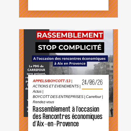
!
APPELS
/
BOYCOTT
/
13
|
ACTIONS ET EVENEMENTS
|
Actus
|
BOYCOTT DES ENTREPRISES
|
Carrefour
|
Rendez-vous
24/06/26
APPELS
/
BOYCOTT
/
13
|
ACTIONS ET EVENEMENTS
|
Actus
|
BOYCOTT DES ENTREPRISES
|
Carrefour
|
Rendez-vous
RASSEMBLEMENT
Rassemblement à l’occasion
À
L’OCCASION
des Rencontres économiques
DES
RENCONTRES
d’Aix-en-Provence
ÉCONOMIQUES
D’AIX-