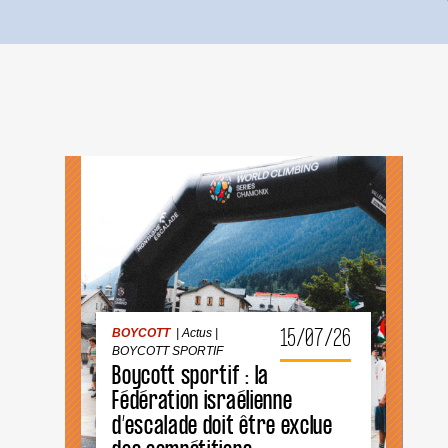
BOYCOTT
|
Actus
|
BOYCOTT SPORTIF
15/07/26
BOYCOTT
|
Actus
|
BOYCOTT SPORTIF
Boycott sportif : la
Fédération israélienne
d’escalade doit être exclue