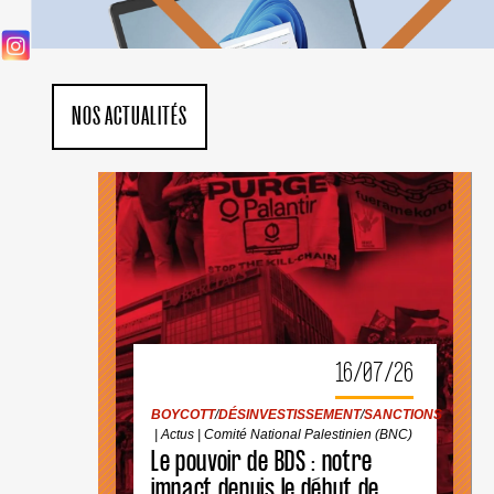
NOS ACTUALITÉS
BOYCOTT
/
DÉSINVESTISSEMENT
/
SANCTIONS
|
Actus
|
Comité National Palestinien (BNC)
16/07/26
BOYCOTT
/
DÉSINVESTISSEMENT
/
SANCTIONS
|
Actus
|
Comité National Palestinien (BNC)
LE
POUVOIR
Le pouvoir de BDS : notre
DE
impact depuis le début de
BDS