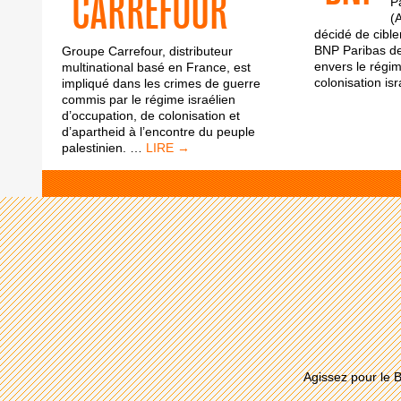
CARREFOUR
Pa
(
décidé de cible
BNP Paribas de
Groupe Carrefour, distributeur
envers le régim
multinational basé en France, est
colonisation is
impliqué dans les crimes de guerre
commis par le régime israélien
d’occupation, de colonisation et
d’apartheid à l’encontre du peuple
CARREFOUR
palestinien.
…
Agissez pour le B