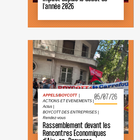
:
l’année 2026
NOTRE
IMPACT
DEPUIS
LE
DÉBUT
DE
L’ANNÉE
2026
APPELS
/
BOYCOTT
|
ACTIONS ET EVENEMENTS
|
Actus
|
BOYCOTT DES ENTREPRISES
|
Rendez-vous
05/07/26
APPELS
/
BOYCOTT
|
ACTIONS ET EVENEMENTS
|
Actus
|
BOYCOTT DES ENTREPRISES
|
Rendez-vous
Rassemblement devant les
RASSEMBLEMENT
DEVANT
Rencontres Économiques
LES
RENCONTRES