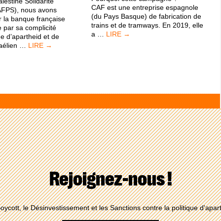
lestine Solidarité
CAF est une entreprise espagnole
AFPS), nous avons
(du Pays Basque) de fabrication de
r la banque française
trains et de tramways. En 2019, elle
 par sa complicité
CAF
a
…
e d’apartheid et de
BNP
raélien
…
Rejoignez-nous !
oycott, le Désinvestissement et les Sanctions contre la politique d'apart