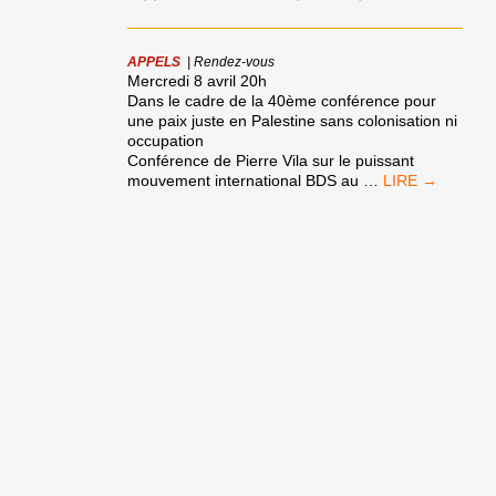
L’APARTHEID
APPELS
|
Rendez-vous
Mercredi 8 avril 20h
Dans le cadre de la 40ème conférence pour
une paix juste en Palestine sans colonisation ni
occupation
Conférence de Pierre Vila sur le puissant
CONFÉRENCE
mouvement international BDS au
…
DE
PIERRE
VILA
SUR
LE
PUISSANT
MOUVEMENT
INTERNATIONA
BDS