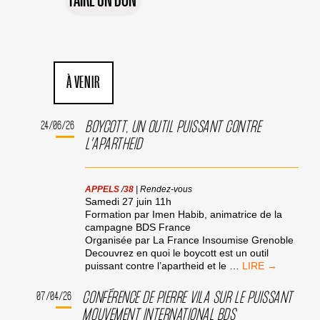
À VENIR
BOYCOTT, UN OUTIL PUISSANT CONTRE
24/06/26
L’APARTHEID
APPELS
/
38
|
Rendez-vous
Samedi 27 juin 11h
Formation par Imen Habib, animatrice de la
campagne BDS France
Organisée par La France Insoumise Grenoble
Decouvrez en quoi le boycott est un outil
BOYCOTT,
puissant contre l’apartheid et le
…
UN
OUTIL
CONFÉRENCE DE PIERRE VILA SUR LE PUISSANT
07/04/26
PUISSANT
MOUVEMENT INTERNATIONAL BDS
CONTRE