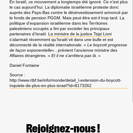
En Israël, ce mouvement a longtemps été ignoré. Ce n’est plus
le cas aujourd’hui. La diplomatie israélienne proteste donc
auprès des Pays-Bas contre le désinvestissement annoncé par
le fonds de pension PGGM. Mais peut-être est-il trop tard. La
politique d’expansion israélienne dans les Territoires
palestiniens occupés a fini par excéder les principaux
partenaires d’Israël.
La ministre de la justice Tsipi Livn
i
s’alarmait récemment qu’Israël vit dans une bulle et est
déconnecté de la réalité internationale. «
Le boycott progresse
de façon exponentielle
« , prévient l’ancienne ministre des
Affaires étrangères. «
Et il ne s’arrêtera pas là
. »
Daniel Fontaine
Source :
http://www.rtbf.be/info/monde/detail_l-extension-du-boycott-
inquiete-de-plus-en-plus-israel?id=8173262
Rejoignez-nous !