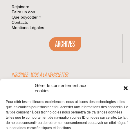
Rejoindre
Faire un don
Que boycotter ?
Contacts
Mentions Légales
ARCHIVES
INSCRIVEZ-VOUS À LA NEWSLETTER
Inscrivez-vous à la Newsletter
Gérer le consentement aux
Email
cookies
Pour offrir les meilleures expériences, nous utilisons des technologies telles
Valider
que les cookies pour stocker et/ou accéder aux informations des appareils. Le
fait de consentir à ces technologies nous permettra de traiter des données
telles que le comportement de navigation ou les ID uniques sur ce site. Le fait
de ne pas consentir ou de retirer son consentement peut avoir un effet négatif
© 2026 | BDS France | Boycott Désinvestissement Sanctions, la réponse
sur certaines caractéristiques et fonctions.