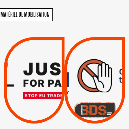
MATÉRIEL DE MOBILISATION
VIOLATIONS DES
TREIZIÈME APPEL.
DROITS DE L’HOMME
RESPECT DU DROIT
PAR ISRAËL :
INTERNATIONAL ?
EXIGEONS LA
TRUMP, MACRON :
SUSPENSION
MÊME COMBAT
TOTALE DE
L’ACCORD
|
|
Actus
D’ASSOCIATION UE-
BOYCOTT DES
ENTREPRISES
ISRAËL
|
|
Boycott militaire
/
APPELS
SANCTIONS
Lettres d'interpellation
|
|
Actus
Pétitions