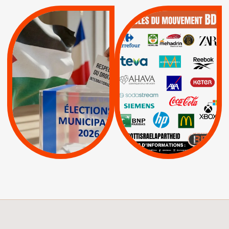
QUE BOYCOTTER ?
MUNICIPALES 2026 :
/
JE VOTE POUR LE
BOYCOTT
DÉSINVESTISSEME
RESPECT DU DROIT
|
|
|
Actus
Ahava
INTERNATIONAL EN
|
|
|
AXA
BNP
CAF
PALESTINE
|
|
Carrefour
HP
|
Keter
|
|
APPELS
Actus
|
Livres et brochures
Espaces Sans
Apartheid
|
|
Mehadrin
PUMA
|
Lettres d'interpellation
|
Sodastream
|
Pétitions
Visuels, tracts,
affiches,...