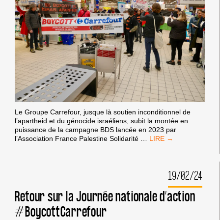
Le Groupe Carrefour, jusque là soutien inconditionnel de
l’apartheid et du génocide israéliens, subit la montée en
puissance de la campagne BDS lancée en 2023 par
COMMUNIQUÉ
l’Association France Palestine Solidarité
…
BDS
FRANCE :
LA
19/02/24
CAMPAGNE
CONTRE
CARREFOUR
Retour sur la Journée nationale d’action
PREND
#BoycottCarrefour
UNE
AMPLEUR