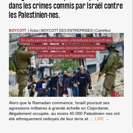
21
dans les crimes commis par Israël contre
AU
28
les Palestinien·nes.
MAI
2025
BOYCOTT
|
Actus
|
BOYCOTT DES ENTREPRISES
|
Carrefour
Alors que le Ramadan commence, Israël poursuit ses
agressions militaires à grande échelle en Cisjordanie,
illégalement occupée, au moins 40 000 Palestinien·nes ont
EN
été ethniquement nettoyés de leur terre et
…
CETTE
PÉRIODE