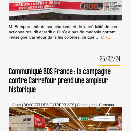
M. Bompard, sûr de son charisme et de la crédulité de ses
actionnaires, dit et redit qu’il n’y a pas de magasin portant
FORTE
l’enseigne Carrefour dans les colonies, ce que
…
MOBILISATION
DE
MILITANT-
26/02/24
E-
S
À
Communiqué BDS France : la campagne
L’ASSEMBLÉE
contre Carrefour prend une ampleur
GÉNÉRALE
DE
historique
CARREFOUR
LE
24
MAI
|
Actus
|
BOYCOTT DES ENTREPRISES
|
Campagnes
|
Carrefour
2024
À
AUBERVILLIERS