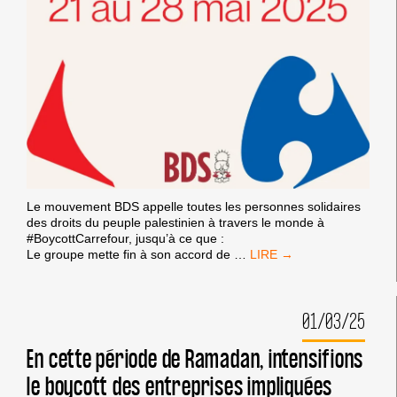
Le mouvement BDS appelle toutes les personnes solidaires
des droits du peuple palestinien à travers le monde à
#BoycottCarrefour, jusqu’à ce que :
PARTICIPEZ
Le groupe mette fin à son accord de
…
À
LA
SEMAINE
01/03/25
MONDIALE
D’ACTION
#BOYCOTTCARREFOUR
En cette période de Ramadan, intensifions
–
le boycott des entreprises impliquées
DU