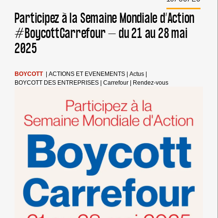
AFPS,
BDS
Participez à la Semaine Mondiale d’Action
FRANCE,
#BoycottCarrefour – du 21 au 28 mai
EKŌ
ET
2025
INTAL
GLOBALIZE
SOLIDARITY
BOYCOTT
|
ACTIONS ET EVENEMENTS
|
Actus
|
BOYCOTT DES ENTREPRISES
|
Carrefour
|
Rendez-vous