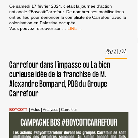
Ce samedi 17 février 2024, c’était la journée d’action
nationale #BoycottCarrefour. De nombreuses mobilisations
ont eu lieu pour dénoncer la complicité de Carrefour avec la
colonisation en Palestine occupée.
RETOUR
Vous pouvez retrouver sur
…
SUR
LA
JOURNÉE
25/01/24
NATIONALE
D’ACTION
#BOYCOTTCARREFOUR
Carrefour dans l’impasse ou La bien
curieuse idée de la franchise de M.
Alexandre Bompard, PDG du Groupe
Carrefour
BOYCOTT
|
Actus
|
Analyses
|
Carrefour