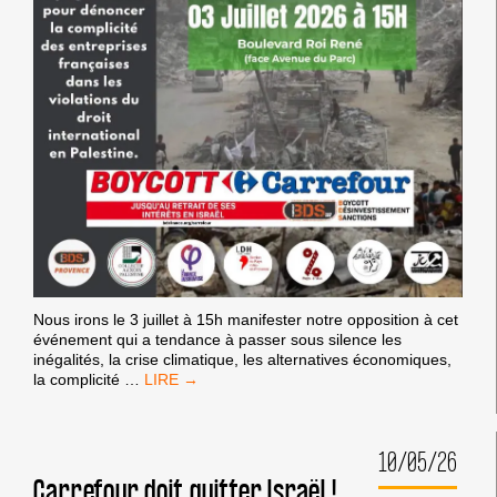
Nous irons le 3 juillet à 15h manifester notre opposition à cet
événement qui a tendance à passer sous silence les
inégalités, la crise climatique, les alternatives économiques,
RASSEMBLEMENT
la complicité
…
À
L’OCCASION
DES
10/05/26
RENCONTRES
ÉCONOMIQUES
Carrefour doit quitter Israël !