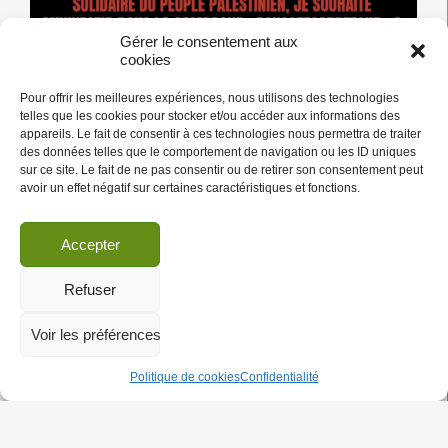
Gérer le consentement aux
cookies
Pour offrir les meilleures expériences, nous utilisons des technologies
Alors que PUMA a enfin annoncé qu’il cessait de sponsoriser
telles que les cookies pour stocker et/ou accéder aux informations des
l’Association Israélienne de Football, nous continuons à faire
appareils. Le fait de consentir à ces technologies nous permettra de traiter
pression sur les entreprises complices du génocide en cours
des données telles que le comportement de navigation ou les ID uniques
5
des milliers de
…
sur ce site. Le fait de ne pas consentir ou de retirer son consentement peut
MOYENS
avoir un effet négatif sur certaines caractéristiques et fonctions.
DE
PARTICIPER
02/12/23
À
Accepter
LA
CAMPAGNE
Lettre ouverte à Alexandre Bompard,
Refuser
NATIONALE
Président Directeur Général du Groupe
BDS
#BOYCOTTCARREFOUR
Voir les préférences
Carrefour
Politique de cookies
Confidentialité
BOYCOTT
|
Actus
|
Carrefour
|
Lettres d'interpellation
Monsieur le Président Directeur Général,
Nous vous avons interpellé en mars de cette année sur la