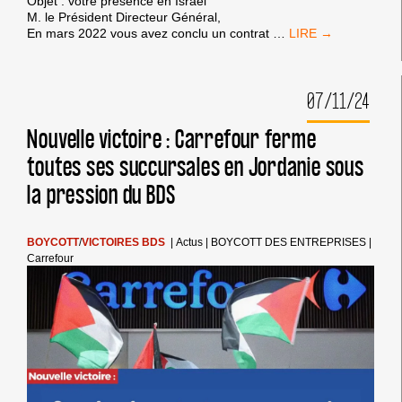
Objet : votre présence en Israël
M. le Président Directeur Général,
CARREFOUR,
En mars 2022 vous avez conclu un contrat
…
CESSEZ
D’ÊTRE
COMPLICE
07/11/24
DU
GÉNOCIDE
!
Nouvelle victoire : Carrefour ferme
toutes ses succursales en Jordanie sous
la pression du BDS
BOYCOTT
/
VICTOIRES BDS
|
Actus
|
BOYCOTT DES ENTREPRISES
|
Carrefour