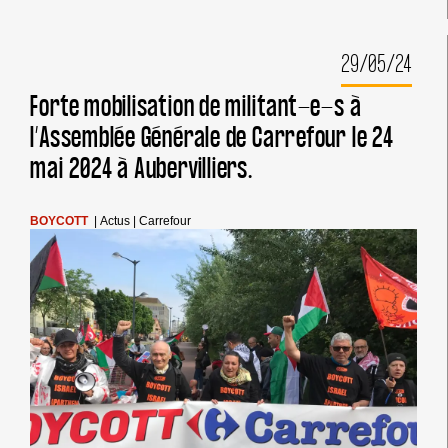
A
MENTI
À
29/05/24
SES
INVESTISSEURS
ET
Forte mobilisation de militant-e-s à
AU
l’Assemblée Générale de Carrefour le 24
GRAND
PUBLIC
mai 2024 à Aubervilliers.
BOYCOTT
|
Actus
|
Carrefour