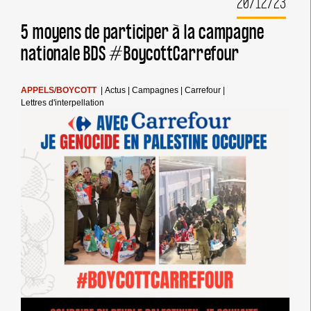
20/12/23
BIEN
CURIEUSE
5 moyens de participer à la campagne
IDÉE
nationale BDS #BoycottCarrefour
DE
LA
FRANCHISE
DE
APPELS
/
BOYCOTT
|
Actus
|
Campagnes
|
Carrefour
|
M.
Lettres d'interpellation
ALEXANDRE
BOMPARD,
PDG
DU
GROUPE
CARREFOUR