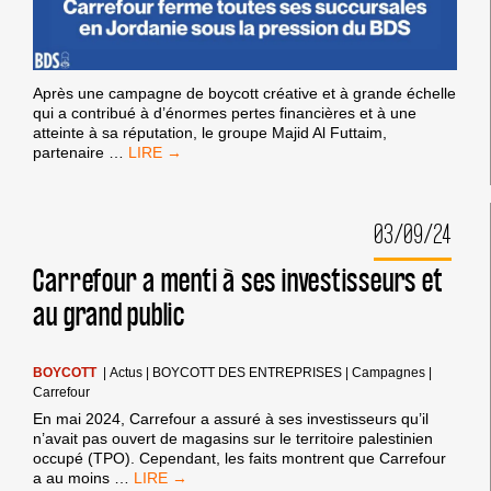
Après une campagne de boycott créative et à grande échelle
qui a contribué à d’énormes pertes financières et à une
atteinte à sa réputation, le groupe Majid Al Futtaim,
NOUVELLE
partenaire
…
VICTOIRE
:
CARREFOUR
03/09/24
FERME
TOUTES
SES
Carrefour a menti à ses investisseurs et
SUCCURSALES
au grand public
EN
JORDANIE
SOUS
LA
BOYCOTT
|
Actus
|
BOYCOTT DES ENTREPRISES
|
Campagnes
|
PRESSION
Carrefour
DU
En mai 2024, Carrefour a assuré à ses investisseurs qu’il
BDS
n’avait pas ouvert de magasins sur le territoire palestinien
occupé (TPO). Cependant, les faits montrent que Carrefour
CARREFOUR
a au moins
…