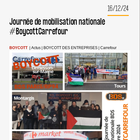
DE
16/12/24
RAMADAN,
INTENSIFIONS
LE
Journée de mobilisation nationale
BOYCOTT
#BoycottCarrefour
DES
ENTREPRISES
IMPLIQUÉES
DANS
BOYCOTT
|
Actus
|
BOYCOTT DES ENTREPRISES
|
Carrefour
LES
CRIMES
COMMIS
PAR
ISRAËL
CONTRE
LES
PALESTINIEN·NES.