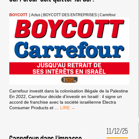
D’AIX-
EN-
PROVENCE
BOYCOTT
|
Actus
|
BOYCOTT DES ENTREPRISES
|
Carrefour
Carrefour investit dans la colonisation illégale de la Palestine
En 2022, Carrefour décide d’investir en Israël : il signe un
accord de franchise avec la société israélienne Electra
CARREFOUR
Consumer Products et
…
DOIT
QUITTER
ISRAËL
11/12/25
!