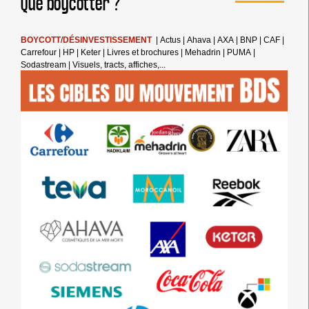
Que boycotter ?
BOYCOTT
/
DÉSINVESTISSEMENT
|
Actus
|
Ahava
|
AXA
|
BNP
|
CAF
|
Carrefour
|
HP
|
Keter
|
Livres et brochures
|
Mehadrin
|
PUMA
|
Sodastream
|
Visuels, tracts, affiches,...