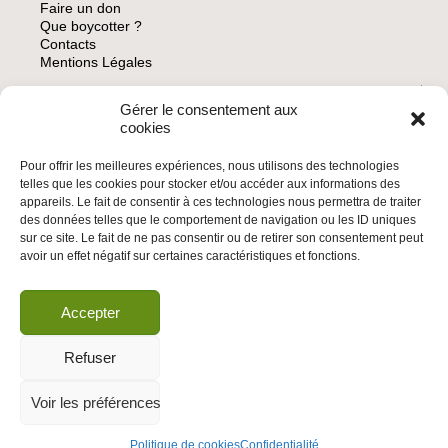
Faire un don
Que boycotter ?
Contacts
Mentions Légales
Gérer le consentement aux
ARCHIVES
cookies
Pour offrir les meilleures expériences, nous utilisons des technologies
telles que les cookies pour stocker et/ou accéder aux informations des
appareils. Le fait de consentir à ces technologies nous permettra de traiter
des données telles que le comportement de navigation ou les ID uniques
INSCRIVEZ-VOUS À LA NEWSLETTER
sur ce site. Le fait de ne pas consentir ou de retirer son consentement peut
Inscrivez-vous à la Newsletter
avoir un effet négatif sur certaines caractéristiques et fonctions.
Email
Accepter
Valider
Refuser
Voir les préférences
© 2026 | BDS France | Boycott Désinvestissement Sanctions, la réponse
citoyenne et non-violente à l'impunité d'Israël |
Politique de cookies
Confidentialité