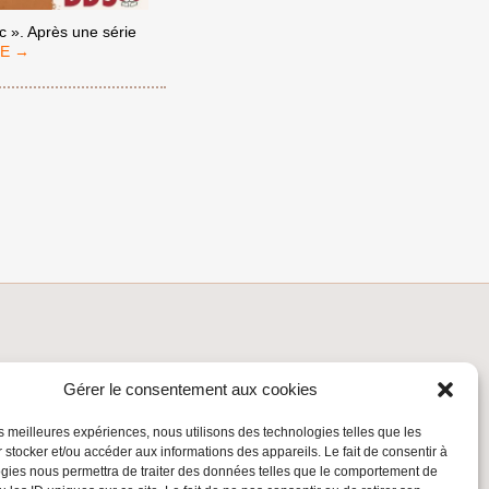
c ». Après une série
R
E
MANTÈLEMENT
PARTHEID
INSCRIVEZ-VOUS À LA NEWSLETTER
Gérer le consentement aux cookies
Inscrivez-vous à la Newsletter
les meilleures expériences, nous utilisons des technologies telles que les
Email
 stocker et/ou accéder aux informations des appareils. Le fait de consentir à
gies nous permettra de traiter des données telles que le comportement de