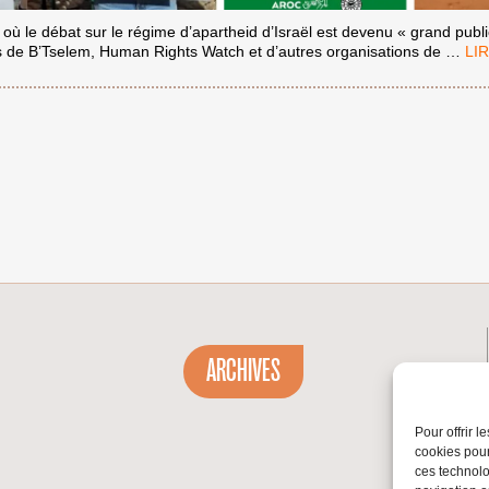
ù le débat sur le régime d’apartheid d’Israël est devenu « grand publi
SU
s de B’Tselem, Human Rights Watch et d’autres organisations de
…
LA
VOI
DU
DÉ
DE
L’A
ARCHIVES
Pour offrir 
cookies pour
ces technolo