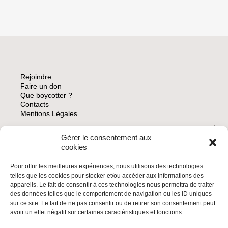
SE
RASSEMBLENT
À
DAKAR
POUR
UNE
CONFÉRENCE
PANAFRICAINE
Rejoindre
ANTI-
Faire un don
APARTHEID
Que boycotter ?
Contacts
Mentions Légales
Gérer le consentement aux
ARCHIVES
cookies
Pour offrir les meilleures expériences, nous utilisons des technologies
telles que les cookies pour stocker et/ou accéder aux informations des
appareils. Le fait de consentir à ces technologies nous permettra de traiter
des données telles que le comportement de navigation ou les ID uniques
INSCRIVEZ-VOUS À LA NEWSLETTER
sur ce site. Le fait de ne pas consentir ou de retirer son consentement peut
Inscrivez-vous à la Newsletter
avoir un effet négatif sur certaines caractéristiques et fonctions.
Email