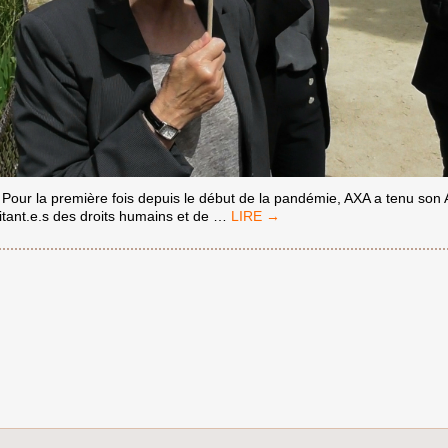
– Pour la première fois depuis le début de la pandémie, AXA a tenu so
[COMMUNIQUÉ
tant.e.s des droits humains et de
…
DE
PRESSE]
DES
MANIFESTANT.E.S
DEMANDENT
À
AXA
DE
FAIRE
LE
CHOIX
« D’ÊTRE