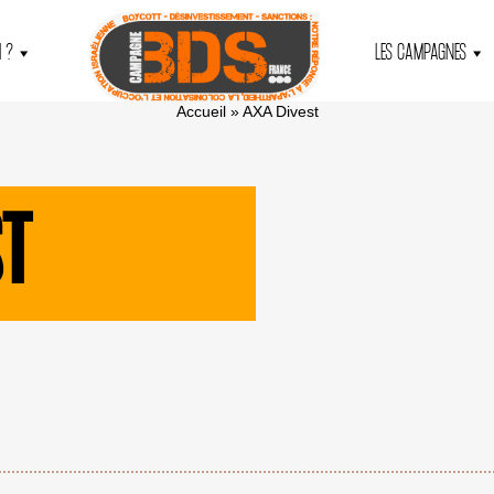
 ?
LES CAMPAGNES
Accueil
»
AXA Divest
ST