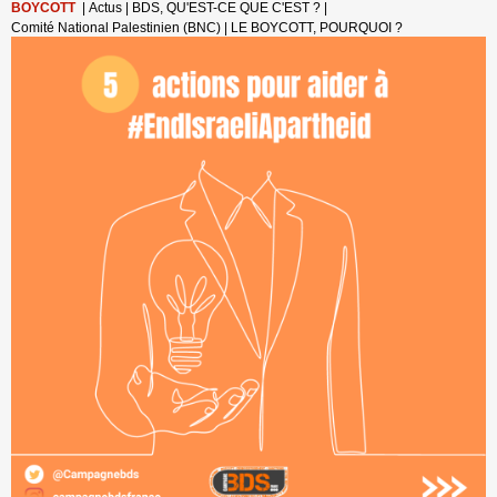
BOYCOTT
|
Actus
|
BDS, QU'EST-CE QUE C'EST ?
|
Comité National Palestinien (BNC)
|
LE BOYCOTT, POURQUOI ?