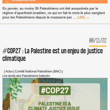
En janvier, au moins 36 Palestiniens ont été assassinés par le
régime d’apartheid israélien, ce qui en fait le mois le plus sanglant
#THEYOPPRESSWE
pour les Palestiniens depuis le massacre par
…
!
5
ACTIONS
DE
08/11/22
SOLIDARITÉ
POUR
AIDER
#COP27 : La Palestine est un enjeu de justice
À
climatique
DÉMANTELER
L’APARTHEID
#ENDISRAELIAPART
|
Actus
|
Comité National Palestinien (BNC)
|
Les droits des Palestiniens bafoués