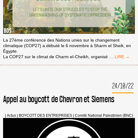
La 27ème conférence des Nations unies sur le changement
climatique (COP27) a débuté le 6 novembre à Sharm el Sheik, en
Égypte.
#COP27
La COP27 sur le climat de Charm el-Cheikh, organisé
…
:
LA
PALESTINE
EST
24/10/22
UN
ENJEU
DE
Appel au boycott de Chevron et Siemens
JUSTICE
CLIMATIQU
|
Actus
|
BOYCOTT DES ENTREPRISES
|
Comité National Palestinien (BNC)