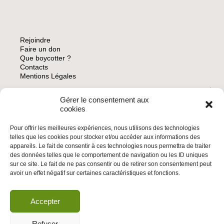
ET
DU
GÉNOCIDE
EN
Rejoindre
PALESTINE
Faire un don
Que boycotter ?
Contacts
Mentions Légales
Gérer le consentement aux
ARCHIVES
cookies
Pour offrir les meilleures expériences, nous utilisons des technologies
telles que les cookies pour stocker et/ou accéder aux informations des
appareils. Le fait de consentir à ces technologies nous permettra de traiter
des données telles que le comportement de navigation ou les ID uniques
INSCRIVEZ-VOUS À LA NEWSLETTER
sur ce site. Le fait de ne pas consentir ou de retirer son consentement peut
Inscrivez-vous à la Newsletter
avoir un effet négatif sur certaines caractéristiques et fonctions.
Email
Accepter
Valider
Refuser