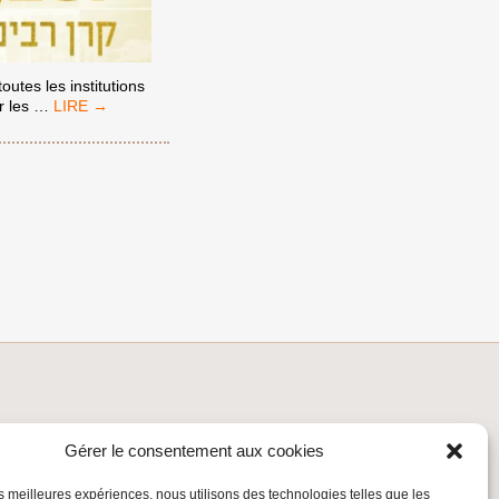
utes les institutions
BOYCOTTEZ
r les
…
LES
FILMS
ISRAÉLIENS
FINANCÉS
PAR
LA
FONDATION
RABINOVICH,
FONDATION
COMPLICE
INSCRIVEZ-VOUS À LA NEWSLETTER
Gérer le consentement aux cookies
Inscrivez-vous à la Newsletter
les meilleures expériences, nous utilisons des technologies telles que les