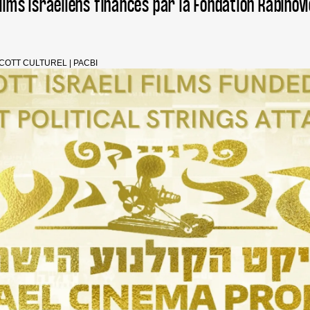
ilms israéliens financés par la Fondation Rabinov
COTT CULTUREL
|
PACBI