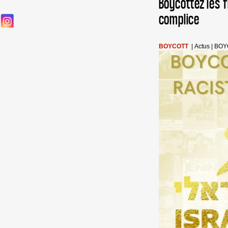
Boycottez les f
complice
BOYCOTT
|
Actus
|
BOY