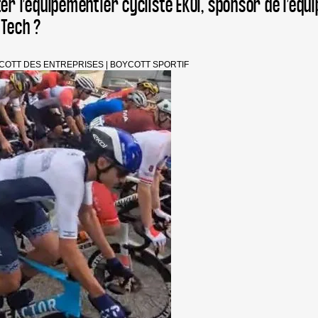
er l’équipementier cycliste EKOÏ, sponsor de l’équi
 Tech ?
COTT DES ENTREPRISES
|
BOYCOTT SPORTIF