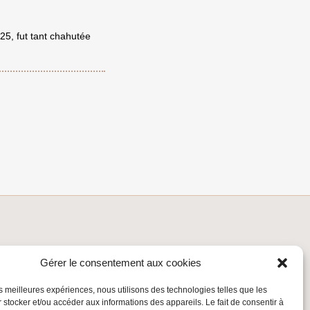
025, fut tant chahutée
INSCRIVEZ-VOUS À LA NEWSLETTER
Gérer le consentement aux cookies
Inscrivez-vous à la Newsletter
les meilleures expériences, nous utilisons des technologies telles que les
Email
 stocker et/ou accéder aux informations des appareils. Le fait de consentir à