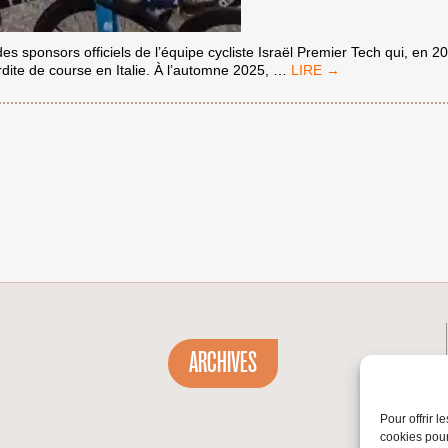
es sponsors officiels de l’équipe cycliste Israël Premier Tech qui, en 2
FAUT-
dite de course en Italie. À l’automne 2025,
…
IL
BOYCOTTER
L’ÉQUIPEMENTIER
CYCLISTE
EKOÏ,
SPONSOR
DE
L’ÉQUIPE
ISRAÉLIENNE
ISRAËL
PREMIER
TECH
?
ARCHIVES
Pour offrir 
cookies pour