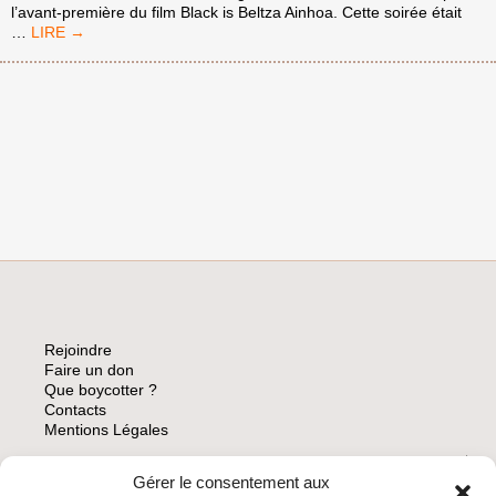
l’avant-première du film Black is Beltza Ainhoa. Cette soirée était
TRÈS
…
BELLE
RENCONTRE
DE
L’ÉQUIPE
BDS
SAINT-
ÉTIENNE
AVEC
L’ARTISTE
FERMIN
MUGURUZA
LE
15
OCTOBRE
Rejoindre
Faire un don
Que boycotter ?
Contacts
Mentions Légales
Gérer le consentement aux
ARCHIVES