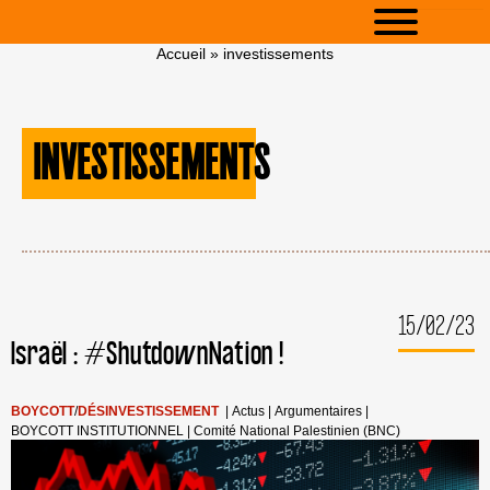
Accueil
»
investissements
INVESTISSEMENTS
15/02/23
Israël : #ShutdownNation !
BOYCOTT
/
DÉSINVESTISSEMENT
|
Actus
|
Argumentaires
|
BOYCOTT INSTITUTIONNEL
|
Comité National Palestinien (BNC)