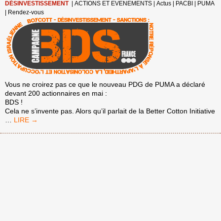
DÉSINVESTISSEMENT
|
ACTIONS ET EVENEMENTS
|
Actus
|
PACBI
|
PUMA
|
Rendez-vous
Vous ne croirez pas ce que le nouveau PDG de PUMA a déclaré
devant 200 actionnaires en mai :
BDS !
Cela ne s’invente pas. Alors qu’il parlait de la Better Cotton Initiative
LE
…
PDG
DE
PUMA
AVAIT
LE
MOUVEMENT
BDS
EN
TÊTE.
REJOIGNEZ
LA