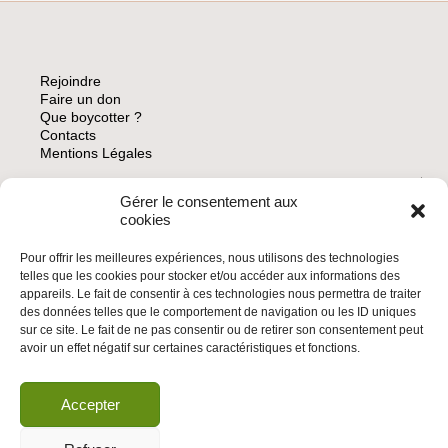
JOURNÉE
D’ACTION
MONDIALE
DU
Rejoindre
24
Faire un don
JUIN
Que boycotter ?
2023
Contacts
Mentions Légales
Gérer le consentement aux
ARCHIVES
cookies
Pour offrir les meilleures expériences, nous utilisons des technologies
telles que les cookies pour stocker et/ou accéder aux informations des
appareils. Le fait de consentir à ces technologies nous permettra de traiter
des données telles que le comportement de navigation ou les ID uniques
INSCRIVEZ-VOUS À LA NEWSLETTER
sur ce site. Le fait de ne pas consentir ou de retirer son consentement peut
Inscrivez-vous à la Newsletter
avoir un effet négatif sur certaines caractéristiques et fonctions.
Email
Accepter
Valider