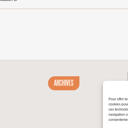
ARCHIVES
Pour offrir 
cookies pour
ces technolo
navigation ou
consentement