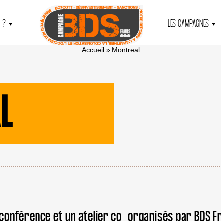
 ?
LES CAMPAGNES
Accueil
»
Montreal
L
 conférence et un atelier co-organisés par BDS F