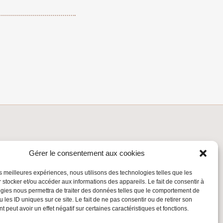
INSCRIVEZ-VOUS À LA NEWSLETTER
Gérer le consentement aux cookies
Inscrivez-vous à la Newsletter
les meilleures expériences, nous utilisons des technologies telles que les
Email
 stocker et/ou accéder aux informations des appareils. Le fait de consentir à
gies nous permettra de traiter des données telles que le comportement de
 les ID uniques sur ce site. Le fait de ne pas consentir ou de retirer son
Valider
 peut avoir un effet négatif sur certaines caractéristiques et fonctions.