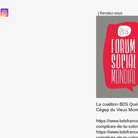
|
Rendez-vous
La coalition BDS Qu
Cégep du Vieux Montré
https://www.bdsfranc
complices-de-la-colon
https://www.bdsfranc
complices-de-la-colon