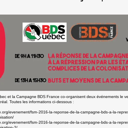
ébec et la Campagne BDS France co-organisent deux événements le ve
al. Toutes les informations ci-dessous :
e.org/evenement/fsm-2016-la-reponse-de-la-campagne-bds-a-la-repress
isation/
e.org/evenement/fsm-2016-la-reponse-de-la-campagne-bds-a-la-repress
isation-2/