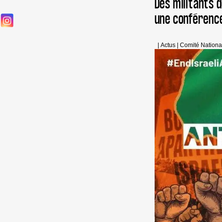
Des militants 
une conférenc
|
Actus
|
Comité Nationa