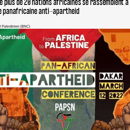
de plus de 20 nations africaines se rassemblent 
e panafricaine anti-apartheid
l Palestinien (BNC)