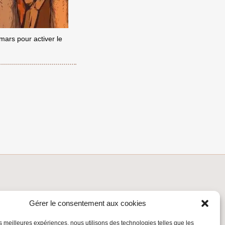
mars pour activer le
INSCRIVEZ-VOUS À LA NEWSLETTER
Gérer le consentement aux cookies
Inscrivez-vous à la Newsletter
les meilleures expériences, nous utilisons des technologies telles que les