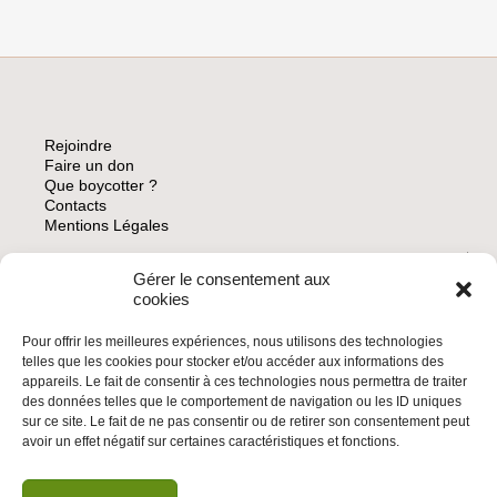
DU
GÉNOCIDE
ET
DES
EXPULSIONS
RACISTES
Rejoindre
Faire un don
Que boycotter ?
Contacts
Mentions Légales
Gérer le consentement aux
ARCHIVES
cookies
Pour offrir les meilleures expériences, nous utilisons des technologies
telles que les cookies pour stocker et/ou accéder aux informations des
appareils. Le fait de consentir à ces technologies nous permettra de traiter
des données telles que le comportement de navigation ou les ID uniques
INSCRIVEZ-VOUS À LA NEWSLETTER
sur ce site. Le fait de ne pas consentir ou de retirer son consentement peut
Inscrivez-vous à la Newsletter
avoir un effet négatif sur certaines caractéristiques et fonctions.
Email