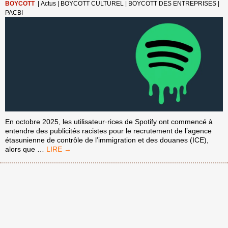
BOYCOTT
|
Actus
|
BOYCOTT CULTUREL
|
BOYCOTT DES ENTREPRISES
|
PACBI
En octobre 2025, les utilisateur·rices de Spotify ont commencé à
entendre des publicités racistes pour le recrutement de l’agence
étasunienne de contrôle de l’immigration et des douanes (ICE),
SPOTIFY
alors que
…
EST
DÉMASQUÉ
:
IL
TIRE
PROFIT
DE
L’APARTHEID,