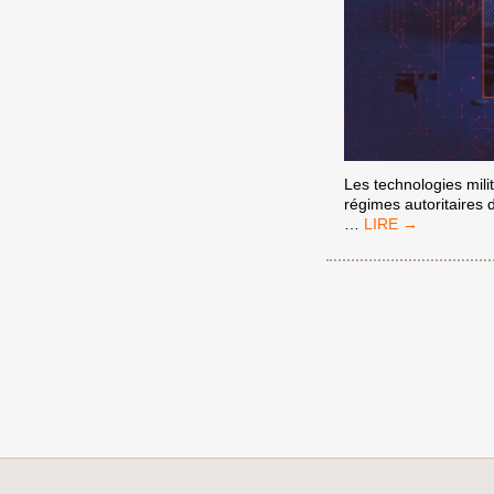
Les technologies milit
régimes autoritaires d
LA
…
TECHNOLOGIE
DE
RÉPRESSION
ISRAÉLIENNE
EST
UNE
MENACE
POUR
LE
MONDE,
PAS
SEULEMENT
POUR