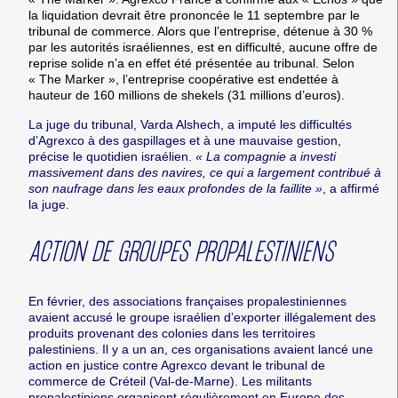
la liquidation devrait être prononcée le 11 septembre par le
tribunal de commerce. Alors que l’entreprise, détenue à 30 %
par les autorités israéliennes, est en difficulté, aucune offre de
reprise solide n’a en effet été présentée au tribunal. Selon
« The Marker », l’entreprise coopérative est endettée à
hauteur de 160 millions de shekels (31 millions d’euros).
La juge du tribunal, Varda Alshech, a imputé les difficultés
d’Agrexco à des gaspillages et à une mauvaise gestion,
précise le quotidien israélien.
« La compagnie a investi
massivement dans des navires, ce qui a largement contribué à
son naufrage dans les eaux profondes de la faillite »
, a affirmé
la juge.
ACTION DE GROUPES PROPALESTINIENS
En février, des associations françaises propalestiniennes
avaient accusé le groupe israélien d’exporter illégalement des
produits provenant des colonies dans les territoires
palestiniens. Il y a un an, ces organisations avaient lancé une
action en justice contre Agrexco devant le tribunal de
commerce de Créteil (Val-de-Marne). Les militants
propalestiniens organisent régulièrement en Europe des