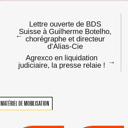
Navigation
Lettre ouverte de BDS
de
Suisse à Guilherme Botelho,
l’article
←
chorégraphe et directeur
d’Alias-Cie
Agrexco en liquidation
→
judiciaire, la presse relaie !
MATÉRIEL DE MOBILISATION