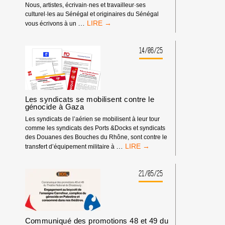
Nous, artistes, écrivain·nes et travailleur·ses
culturel·les au Sénégal et originaires du Sénégal
LETTRE
…
vous écrivons à un
OUVERTE
:
LE
14/06/25
SILENCE
PENDANT
UN
GÉNOCIDE
SIGNIFIE
Les syndicats se mobilisent contre le
LA
génocide à Gaza
COMPLICITÉ
Les syndicats de l’aérien se mobilisent à leur tour
comme les syndicats des Ports &Docks et syndicats
des Douanes des Bouches du Rhône, sont contre le
LES
…
transfert d’équipement militaire à
SYNDICATS
SE
MOBILISENT
21/05/25
CONTRE
LE
GÉNOCIDE
À
GAZA
Communiqué des promotions 48 et 49 du