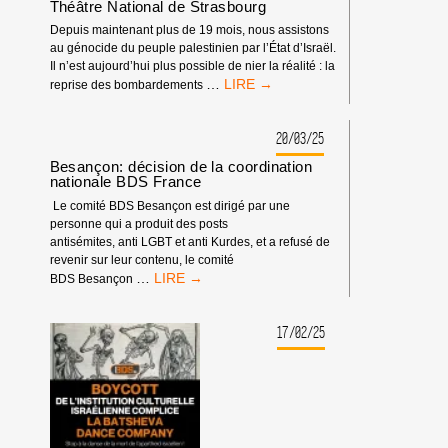
Théâtre National de Strasbourg
Depuis maintenant plus de 19 mois, nous assistons
au génocide du peuple palestinien par l’État d’Israël.
Il n’est aujourd’hui plus possible de nier la réalité : la
COMMUNIQUÉ
…
reprise des bombardements
DES
PROMOTIONS
48
20/03/25
ET
Besançon: décision de la coordination
49
nationale BDS France
DU
Le comité BDS Besançon est dirigé par une
THÉÂTRE
personne qui a produit des posts
NATIONAL
antisémites, anti LGBT et anti Kurdes, et a refusé de
DE
revenir sur leur contenu, le comité
STRASBOURG
BESANÇON:
…
BDS Besançon
DÉCISION
DE
LA
17/02/25
COORDINATION
NATIONALE
BDS
FRANCE