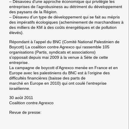
– Désavoeu dʼune approche économique qui privilégie les
entreprises de lʼagrobusiness au détriment du développement
des paysans de la Région.
– Désaveu dʼun type de développement qui se fait au mépris
des impératifs écologiques (acheminement de marchandises à
des milliers de KM à des coûts énergétiques et de pollution
élevés).
Répondant à lʼappel du BNC (Comité National Palestinien de
Boycott) La coalition contre Agrexco qui rassemble 105
organisations (Partis, syndicats et associations)
sʼopposait depuis mai 2009 à la venue à Sète de cette
entreprise.
La campagne de boycott dʼAgrexco menée en France et en
Europe avec les palestiniens du BNC est à lʼorigine des
difficultés financières (baisse des parts de
marché en Europe en 2010) qui ont coulé lʼentreprise
israélienne.
30 août 2011
Coalition contre Agrexco
Revue de presse: