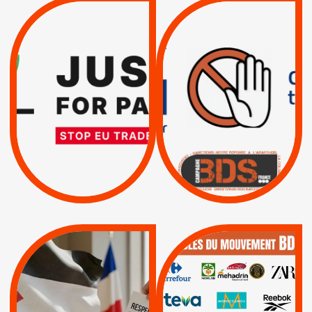
VIOLATIONS DES
TREIZIÈME APPEL.
DROITS DE L’HOMME
RESPECT DU DROIT
PAR ISRAËL :
INTERNATIONAL ?
EXIGEONS LA
TRUMP, MACRON :
SUSPENSION
MÊME COMBAT
TOTALE DE
L’ACCORD
|
|
Actus
D’ASSOCIATION UE-
BOYCOTT DES
ENTREPRISES
ISRAËL
|
|
Boycott militaire
/
APPELS
SANCTIONS
Lettres d'interpellation
|
|
Actus
Pétitions
QUE BOYCOTTER ?
MUNICIPALES 2026 :
/
JE VOTE POUR LE
BOYCOTT
DÉSINVESTISSEME
RESPECT DU DROIT
|
|
|
Actus
Ahava
INTERNATIONAL EN
|
|
|
AXA
BNP
CAF