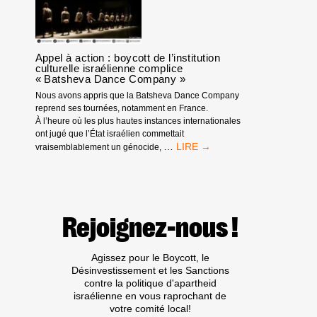
Appel à action : boycott de l’institution
culturelle israélienne complice
« Batsheva Dance Company »
Nous avons appris que la Batsheva Dance Company
reprend ses tournées, notamment en France.
À l’heure où les plus hautes instances internationales
ont jugé que l’État israélien commettait
APPEL
…
vraisemblablement un génocide,
À
ACTION
:
BOYCOTT
DE
Rejoignez-nous !
L’INSTITUTION
CULTURELLE
ISRAÉLIENNE
Agissez pour le Boycott, le
COMPLICE
Désinvestissement et les Sanctions
« BATSHEVA
contre la politique d'apartheid
DANCE
israélienne en vous raprochant de
COMPANY »
votre comité local!