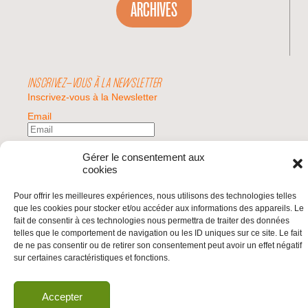
ARCHIVES
INSCRIVEZ-VOUS À LA NEWSLETTER
Inscrivez-vous à la Newsletter
Email
Valider
Gérer le consentement aux
cookies
Pour offrir les meilleures expériences, nous utilisons des technologies telles
© 2026 | BDS France | Boycott Désinvestissement Sanctions, la réponse
que les cookies pour stocker et/ou accéder aux informations des appareils. Le
citoyenne et non-violente à l'impunité d'Israël |
fait de consentir à ces technologies nous permettra de traiter des données
telles que le comportement de navigation ou les ID uniques sur ce site. Le fait
de ne pas consentir ou de retirer son consentement peut avoir un effet négatif
sur certaines caractéristiques et fonctions.
Accepter