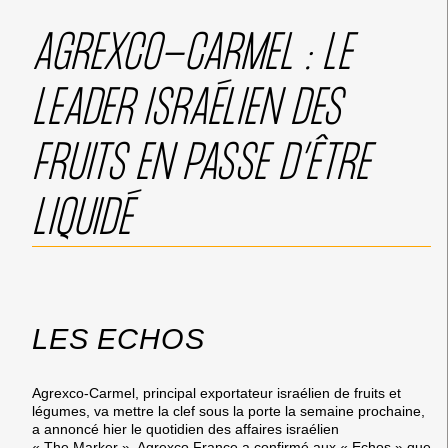
AGREXCO-CARMEL : LE
LEADER ISRAÉLIEN DES
FRUITS EN PASSE D’ÊTRE
LIQUIDÉ
LES ECHOS
Agrexco-Carmel, principal exportateur israélien de fruits et
légumes, va mettre la clef sous la porte la semaine prochaine,
a annoncé hier le quotidien des affaires israélien
« The Marker ». Agrexco France a confirmé aux « Echos » que