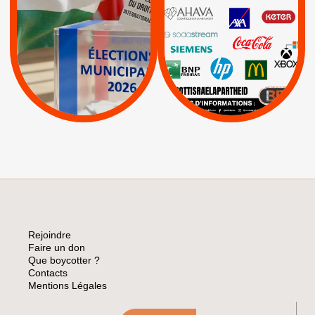
PALESTINE
|
|
Carrefour
HP
|
Keter
|
|
APPELS
Actus
|
Livres et brochures
Espaces Sans
Apartheid
|
|
Mehadrin
PUMA
|
Lettres d'interpellation
|
Sodastream
|
Pétitions
Visuels, tracts,
affiches,...
Rejoindre
Faire un don
Que boycotter ?
Contacts
Mentions Légales