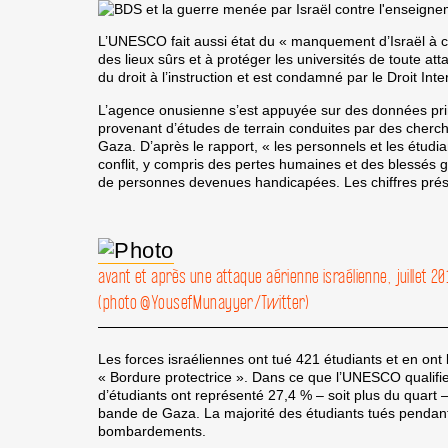
L’UNESCO fait aussi état du « manquement d’Israël à 
des lieux sûrs et à protéger les universités de toute att
du droit à l’instruction et est condamné par le Droit Inte
L’agence onusienne s’est appuyée sur des données prim
provenant d’études de terrain conduites par des cher
Gaza. D’après le rapport, « les personnels et les étudia
conflit, y compris des pertes humaines et des blessés 
de personnes devenues handicapées. Les chiffres prése
avant et après une attaque aérienne israélienne, juillet 20
(photo @YousefMunayyer/Twitter)
Les forces israéliennes ont tué 421 étudiants et en ont 
« Bordure protectrice ». Dans ce que l’UNESCO qualifie
d’étudiants ont représenté 27,4 % – soit plus du quart –
bande de
Gaza
. La majorité des étudiants tués pendant
bombardements.