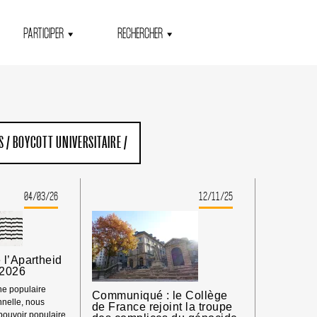
PARTICIPER
RECHERCHER
S
/
BOYCOTT UNIVERSITAIRE
/
04/03/26
12/11/25
 l’Apartheid
 2026
e populaire
Communiqué : le Collège
onnelle, nous
de France rejoint la troupe
pouvoir populaire