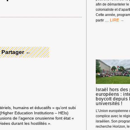
afin de démanteler le
colonialiste et d’apart
Cette année, progra
SEMAINE
…
partir
 Merci ! →
CONTRE
L’APARTHE
ISRAÉLIEN
(IAW)
2026
 Partager ←
Israël hors de
européens : int
boycott depuis 
universités !
iels, humains et éducatifs » qu’ont subi
L’Union européenne c
 (Higher Education Institutions – HEIs)
complice avec le rég
lusions de l’agence onusienne font état «
israélien. Son progr
sées durant les hostilités ».
recherche Horizon, le