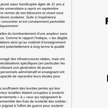
, sa jeune sœur handicapée âgée de 11 ans a
ée universitaire a repris en septembre
ore remise de ses blessures et vivant sous
nitures scolaires. Suite à l’expérience
 se concentrer et est constamment perturbée
 fréquemment.
uelles du bombardement d’une ampleur sans
za. Comme le rapport l’indique, « les dégâts
llations ainsi qu’au matériel d’enseignement
tent potentiellement à long terme la qualité
magé des infrastructures vitales, mais ont
écialisations spécifiques (en particulier les
éantissant une génération de jeunes
s personnels administratif et enseignant ont
incapacité de reprendre leurs études pour
ns souffraient des lourdes pertes qui leur
érieur israélien étaient occupées à soutenir
merciements » à « ceux qui rejoignaient le
’ensemble des frais de scolarité des soldats ;
 joignait à l’effort de guerre pour soutenir