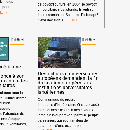
iversités
de boycott culturel en 2004, le boycott
s pour
universitaire s’est étendu. Et enfin un
AËL
établissement de Sciences Po bouge !
RS
VICTOIRE
…
Cette décision a
S
À
OGRAMMES
STRASBOURG
OPÉENS :
:
ENSIFIONS
14/08/24
06/08/24
SCIENCES
PO
YCOTT
STRASBOURG
UIS
A
VOTÉ
VERSITÉS !
Américaine
LA
s
FIN
Des milliers d’universitaires
nonce à son
DU
européens demandent la fin
on contre les
PARTENARIAT
du soutien européen aux
sitaires
institutions universitaires
AVEC
israéliennes
L’UNIVERSITÉ
nienne pour le
ISRAÉLIENNE
 Culturel d’Israël
Communiqué de presse :
REICHMAN !
ciation
La guerre d’Israël contre Gaza a causé
esseurs
morts et destructions à des niveaux
de l’abandon de
jamais vus auparavant parmi le peuple
et non-éthique
palestinien, qui souffrait déjà de
ts universitaires,
décennies d’une occupation