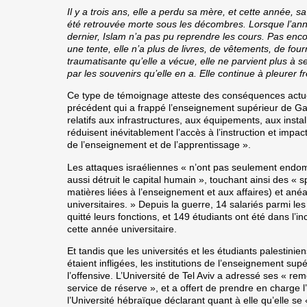
Il y a trois ans, elle a perdu sa mère, et cette année
été retrouvée morte sous les décombres. Lorsque l’ann
dernier, Islam n’a pas pu reprendre les cours. Pas enc
une tente, elle n’a plus de livres, de vêtements, de four
traumatisante qu’elle a vécue, elle ne parvient plus à
par les souvenirs qu’elle en a. Elle continue à pleurer
Ce type de témoignage atteste des conséquences act
précédent qui a frappé l’enseignement supérieur de Ga
relatifs aux infrastructures, aux équipements, aux insta
réduisent inévitablement l’accès à l’instruction et impac
de l’enseignement et de l’apprentissage ».
Les attaques israéliennes « n’ont pas seulement endom
aussi détruit le capital humain », touchant ainsi des « sp
matières liées à l’enseignement et aux affaires) et an
universitaires. » Depuis la guerre, 14 salariés parmi le
quitté leurs fonctions, et 149 étudiants ont été dans l’
cette année universitaire.
Et tandis que les universités et les étudiants palestinie
étaient infligées, les institutions de l’enseignement sup
l’offensive. L’Université de Tel Aviv a adressé ses « re
service de réserve », et a offert de prendre en charge l
l’Université hébraïque déclarant quant à elle qu’elle se «