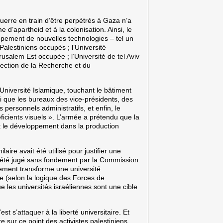
uerre en train d’être perpétrés à Gaza n’a
 d’apartheid et à la colonisation. Ainsi, le
ppement de nouvelles technologies – tel un
Palestiniens occupés ; l’Université
usalem Est occupée ; l’Université de tel Aviv
rection de la Recherche et du
’Université Islamique, touchant le bâtiment
nsi que les bureaux des vice-présidents, des
personnels administratifs, et enfin, le
ficients visuels ». L’armée a prétendu que la
e et le développement dans la production
aire avait été utilisé pour justifier une
te été jugé sans fondement par la Commission
mement transforme une université
e (selon la logique des Forces de
ue les universités israéliennes sont une cible
st s’attaquer à la liberté universitaire. Et
 sur ce point des activistes palestiniens.