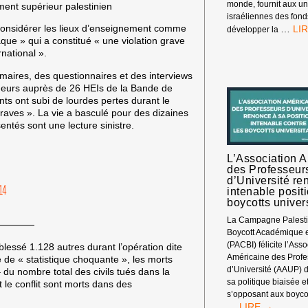
monde, fournit aux un
israéliennes des fond
ISR
considérer les lieux d’enseignement comme
…
développer la
HO
aque » qui a constitué « une violation grave
DE
rnational ».
PR
aires, des questionnaires et des interviews
EUR
cheurs auprès de 26 HEIs de la Bande de
INT
nts ont subi de lourdes pertes durant le
LE
graves ». La vie a basculé pour des dizaines
BO
ntés sont une lecture sinistre.
DEP
LES
UNI
L’Association 
des Professeur
d’Université re
14
intenable positi
boycotts univer
La Campagne Palesti
Boycott Académique et
(PACBI) félicite l’Asso
blessé 1.128 autres durant l’opération dite
Américaine des Prof
 de « statistique choquante », les morts
d’Université (AAUP) 
 du nombre total des civils tués dans la
sa politique biaisée 
 le conflit sont morts dans des
s’opposant aux boycot
L’ASSOCIATION
…