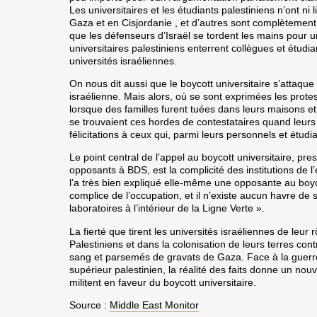
Les universitaires et les étudiants palestiniens n’ont ni l
Gaza et en Cisjordanie , et d’autres sont complètement e
que les défenseurs d’Israël se tordent les mains pour u
universitaires palestiniens enterrent collègues et étud
universités israéliennes.
On nous dit aussi que le boycott universitaire s’attaque 
israélienne. Mais alors, où se sont exprimées les protes
lorsque des familles furent tuées dans leurs maisons 
se trouvaient ces hordes de contestataires quand leurs 
félicitations à ceux qui, parmi leurs personnels et étud
Le point central de l’appel au boycott universitaire, pr
opposants à BDS, est la complicité des institutions de
l’a très bien expliqué elle-même une opposante au boycot
complice de l’occupation, et il n’existe aucun havre de 
laboratoires à l’intérieur de la Ligne Verte ».
La fierté que tirent les universités israéliennes de leur 
Palestiniens et dans la colonisation de leurs terres c
sang et parsemés de gravats de Gaza. Face à la guerr
supérieur palestinien, la réalité des faits donne un nou
militent en faveur du boycott universitaire.
Source :
Middle East Monitor