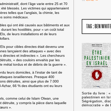
AMÉRICAINE
ministratif, dont l’âge varie entre 25 et 70
DES
 été blessés. Les victimes qui appartenaient
PROFESSEURS
res telles que l’anglais, la chimie, les
D’UNIVERSITÉ
les soins médicaux.
RENONCE
les qui ont été causés aux bâtiments et aux
TAG :
BEN WHIT
À
urant les hostilités, pour « un coût total
SON
s, de leurs installations et de leurs
INTENABLE
ollars.
POSITION
CONTRE
Is pour cibles directes était devenu une
LES
liennes lançaient des attaques « avec des
BOYCOTTS
s directes et indirectes ». Les chercheurs
UNIVERSITAIR
étruits, « des couloirs envahis par les
e métal tordus et de débris de la guerre ».
u leurs domiciles, à l’instar de tant de
 attaques israéliennes. Presque 400
ns détruites, ainsi que plus de 7.000
Al-Azhar, 66 % des étudiants ont eu leurs
Sortie du livre : «
palestinien en Isr
nels, comme celui de Islam Olwan, une
Ségrégation, disc
 détruite, y compris la pièce dans laquelle
démocratie » de
sœurs ».