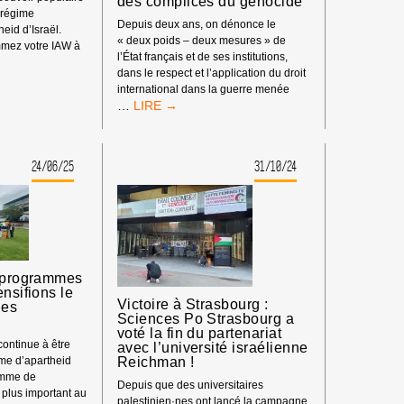
des complices du génocide
 régime
Depuis deux ans, on dénonce le
heid d’Israël.
« deux poids – deux mesures » de
mmez votre IAW à
l’État français et de ses institutions,
dans le respect et l’application du droit
international dans la guerre menée
ID
COMMUNIQUÉ
…
:
LE
COLLÈGE
24/06/25
31/10/24
DE
FRANCE
REJOINT
LA
TROUPE
DES
COMPLICES
s programmes
DU
ensifions le
GÉNOCIDE
Victoire à Strasbourg :
les
Sciences Po Strasbourg a
voté la fin du partenariat
ontinue à être
avec l’université israélienne
Reichman !
ime d’apartheid
amme de
Depuis que des universitaires
 plus important au
palestinien·nes ont lancé la campagne