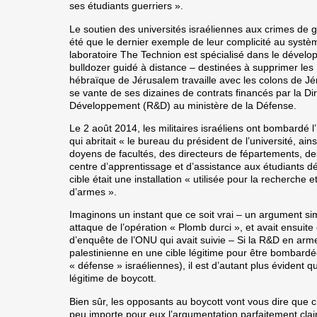
ses étudiants guerriers ».
Le soutien des universités israéliennes aux crimes de g
été que le dernier exemple de leur complicité au système
laboratoire The Technion est spécialisé dans le dévelo
bulldozer guidé à distance – destinées à supprimer les 
hébraïque de Jérusalem travaille avec les colons de Jér
se vante de ses dizaines de contrats financés par la Di
Développement (R&D) au ministère de la Défense.
Le 2 août 2014, les militaires israéliens ont bombardé l
qui abritait « le bureau du président de l’université, ai
doyens de facultés, des directeurs de fépartements, des 
centre d’apprentissage et d’assistance aux étudiants dé
cible était une installation « utilisée pour la recherch
d’armes ».
Imaginons un instant que ce soit vrai – un argument simil
attaque de l’opération « Plomb durci », et avait ensui
d’enquête de l’ONU qui avait suivie – Si la R&D en ar
palestinienne en une cible légitime pour être bombardé
« défense » israéliennes),
il est d’autant plus évident q
légitime de boycott.
Bien sûr, les opposants au boycott vont vous dire que c’e
peu importe pour eux l’argumentation parfaitement claire