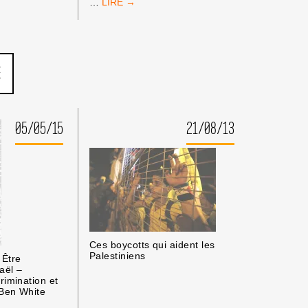
DES
…
MILLIERS
D’UNIVERSITAIRES
EUROPÉENS
DEMANDENT
LA
E
FIN
DU
SOUTIEN
EUROPÉEN
05/05/15
21/08/13
AUX
INSTITUTIONS
UNIVERSITAIRES
ES
ISRAÉLIENNES
Ces boycotts qui aident les
Palestiniens
 Être
aël –
rimination et
 Ben White