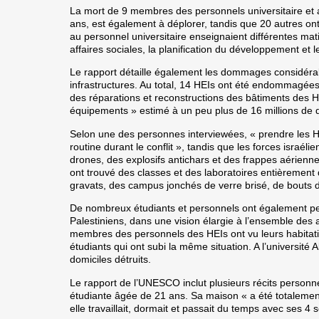
La mort de 9 membres des personnels universitaire et ad
ans, est également à déplorer, tandis que 20 autres ont
au personnel universitaire enseignaient différentes matiè
affaires sociales, la planification du développement et 
Le rapport détaille également les dommages considérab
infrastructures. Au total, 14 HEIs ont été endommagées d
des réparations et reconstructions des bâtiments des HEI
équipements » estimé à un peu plus de 16 millions de d
Selon une des personnes interviewées, « prendre les HE
routine durant le conflit », tandis que les forces israé
drones, des explosifs antichars et des frappes aérienne
ont trouvé des classes et des laboratoires entièrement d
gravats, des campus jonchés de verre brisé, de bouts d
De nombreux étudiants et personnels ont également perd
Palestiniens, dans une vision élargie à l’ensemble des
membres des personnels des HEIs ont vu leurs habitatio
étudiants qui ont subi la même situation. A l’université 
domiciles détruits.
Le rapport de l’UNESCO inclut plusieurs récits person
étudiante âgée de 21 ans. Sa maison « a été totalement
elle travaillait, dormait et passait du temps avec ses 4 