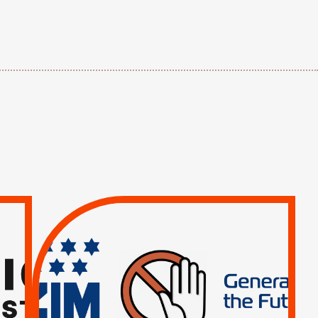
TREIZIÈME APPEL.
RESPECT DU DROIT
INTERNATIONAL ?
TRUMP, MACRON :
MÊME COMBAT