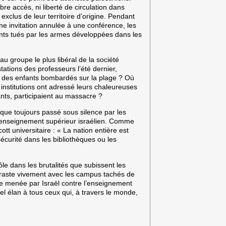
ibre accès, ni liberté de circulation dans
xclus de leur territoire d’origine. Pendant
ne invitation annulée à une conférence, les
iants tués par les armes développées dans les
au groupe le plus libéral de la société
tations des professeurs l’été dernier,
et des enfants bombardés sur la plage ? Où
institutions ont adressé leurs chaleureuses
iants, participaient au massacre ?
esque toujours passé sous silence par les
 l’enseignement supérieur israélien. Comme
t universitaire : « La nation entière est
sécurité dans les bibliothèques ou les
rôle dans les brutalités que subissent les
ontraste vivement avec les campus tachés de
e menée par Israël contre l’enseignement
vel élan à tous ceux qui, à travers le monde,