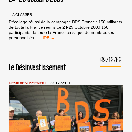
AVIV,
LE
PARADOXE »
|
A CLASSER
Décollage réussi de la campagne BDS France : 150 militants
de toute la France réunis ce 24-25 Octobre 2009 150
participants de toute la France ainsi que de nombreuses
DÉCOLLAGE
personnalités
…
RÉUSSI
DE
LA
09/12/09
CAMPAGNE
BDS
Le Désinvestissement
FRANCE
:
150
DÉSINVESTISSEMENT
|
A CLASSER
MILITANTS
DE
FRANCE
RÉUNIS
CE
24-
25
OCTOBRE
2009