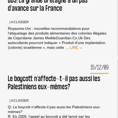
BDS: La grande bretagne a un pas
IDENTIFIÉS
d’avance sur la France
COMME
ABSOLUMENT
« BONS »
OU
|
A CLASSER
« MAUVAIS »?
Royaume-Uni : nouvelles recommandations pour
l’étiquetage des produits alimentaires des colonies illégales
de Cisjordanie James MeikleGuardian.Co.Uk Des
autocollants pourront indiquer « Produit d’une implantation
BDS:
(colonie) israélienne », mais cette
…
LA
GRANDE
BRETAGNE
15/12/09
A
UN
PAS
Le boycott n’affecte-t-il pas aussi les
D’AVANCE
Palestiniens eux-mêmes?
SUR
LA
FRANCE
|
A CLASSER
Q: Le boycott n’affecte-il pas aussi les Palestiniens eux-
mêmes?
R: En 2005, l’appel au boycott a été lancé par les