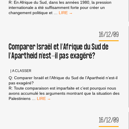
R: En Afrique du Sud, dans les années 1980, la pression
internationale a été suffisamment forte pour créer un
EST-
changement politique et
…
CE
QUE
LE
16/12/09
BOYCOTT
SERT
À
Comparer Israël et l’Afrique du Sud de
QUELQUE
l’Apartheid n’est-il pas exagéré?
CHOSE?
|
A CLASSER
Q: Comparer Israël et l’Afrique du Sud de l’Apartheid n’est-il
pas exagéré?
R: Toute comparaison est imparfaite et c’est pourquoi nous
avons accumulé les arguments montrant que la situation des
COMPARER
Palestiniens
…
ISRAËL
ET
L’AFRIQUE
16/12/09
DU
SUD