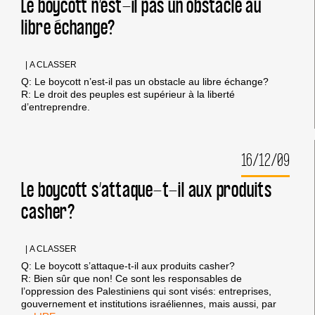
Le boycott n’est-il pas un obstacle au
TROP
libre échange?
SÉVÈRE
À
L’ÉGARD
DES
|
A CLASSER
ISRAÉLIENS?
Q: Le boycott n’est-il pas un obstacle au libre échange?
R: Le droit des peuples est supérieur à la liberté
d’entreprendre.
16/12/09
Le boycott s’attaque-t-il aux produits
casher?
|
A CLASSER
Q: Le boycott s’attaque-t-il aux produits casher?
R: Bien sûr que non! Ce sont les responsables de
l’oppression des Palestiniens qui sont visés: entreprises,
gouvernement et institutions israéliennes, mais aussi, par