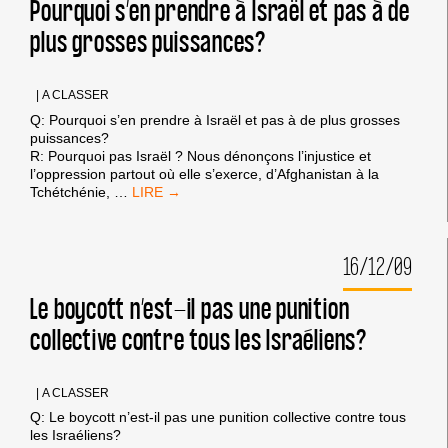
DE
Pourquoi s’en prendre à Israël et pas à de
L’APARTHEID
plus grosses puissances?
N’EST-
IL
PAS
EXAGÉRÉ?
|
A CLASSER
Q: Pourquoi s’en prendre à Israël et pas à de plus grosses
puissances?
R: Pourquoi pas Israël ? Nous dénonçons l’injustice et
l’oppression partout où elle s’exerce, d’Afghanistan à la
POURQUOI
Tchétchénie,
…
S’EN
PRENDRE
À
16/12/09
ISRAËL
ET
PAS
Le boycott n’est-il pas une punition
À
collective contre tous les Israéliens?
DE
PLUS
GROSSES
PUISSANCES?
|
A CLASSER
Q: Le boycott n’est-il pas une punition collective contre tous
les Israéliens?