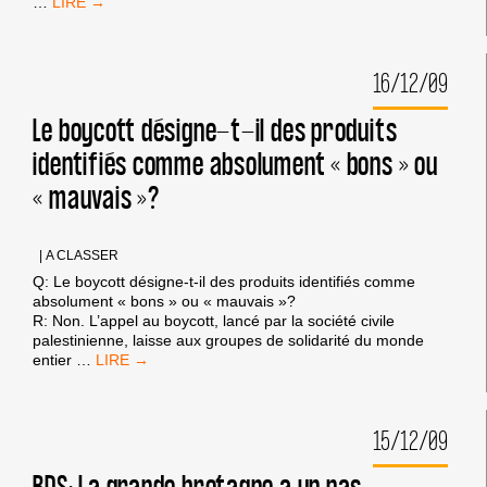
LE
…
BOYCOTT
S’ATTAQUE-
T-
16/12/09
IL
AUX
PRODUITS
Le boycott désigne-t-il des produits
CASHER?
identifiés comme absolument « bons » ou
« mauvais »?
|
A CLASSER
Q: Le boycott désigne-t-il des produits identifiés comme
absolument « bons » ou « mauvais »?
R: Non. L’appel au boycott, lancé par la société civile
palestinienne, laisse aux groupes de solidarité du monde
LE
entier
…
BOYCOTT
DÉSIGNE-
T-
15/12/09
IL
DES
PRODUITS