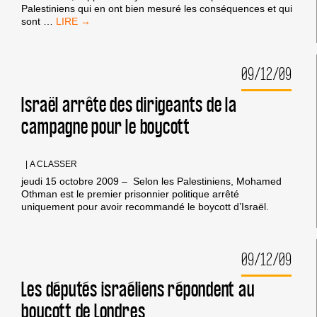
Palestiniens qui en ont bien mesuré les conséquences et qui
LE
sont
…
BOYCOTT
N’AFFECTE-
T-
09/12/09
IL
PAS
AUSSI
Israël arrête des dirigeants de la
LES
campagne pour le boycott
PALESTINIENS
EUX-
MÊMES?
|
A CLASSER
jeudi 15 octobre 2009 – Selon les Palestiniens, Mohamed
Othman est le premier prisonnier politique arrêté
uniquement pour avoir recommandé le boycott d’Israël.
09/12/09
Les députés israéliens répondent au
boycott de Londres