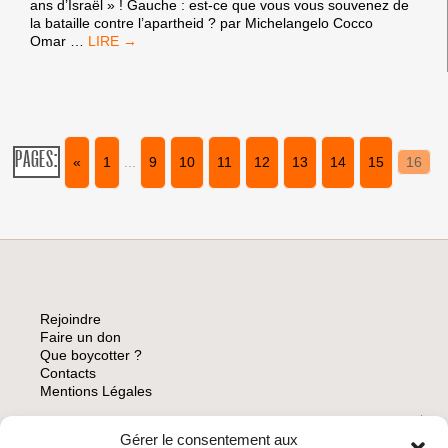
ans d’Israël » ! Gauche : est-ce que vous vous souvenez de
la bataille contre l’apartheid ? par Michelangelo Cocco
BARGHOUTI
Omar
…
A
LA
FOIRE
DU
LIVRE
DE
PAGES:
«
1
...
9
10
11
12
13
14
15
16
TURIN
Rejoindre
Faire un don
Que boycotter ?
Contacts
Mentions Légales
Gérer le consentement aux