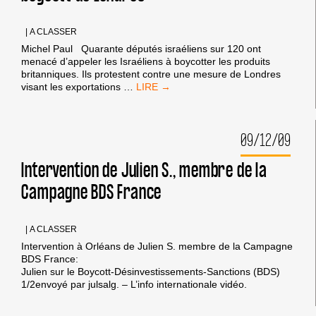
|
A CLASSER
Michel Paul Quarante députés israéliens sur 120 ont
menacé d’appeler les Israéliens à boycotter les produits
britanniques. Ils protestent contre une mesure de Londres
LES
visant les exportations
…
DÉPUTÉS
ISRAÉLIENS
RÉPONDENT
09/12/09
AU
BOYCOTT
DE
Intervention de Julien S., membre de la
LONDRES
Campagne BDS France
|
A CLASSER
Intervention à Orléans de Julien S. membre de la Campagne
BDS France:
Julien sur le Boycott-Désinvestissements-Sanctions (BDS)
1/2envoyé par julsalg. – L’info internationale vidéo.