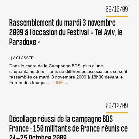
09/12/09
Rassemblement du mardi 3 novembre
2009 à l’occasion du Festival « Tel Aviv, le
Paradoxe »
|
A CLASSER
Dans le cadre de la Campagne BDS, plus d’une
cinquantaine de militants de différentes associations se sont
rassemblés ce mardi 3 novembre 2009 à 18h30 devant le
RASSEMBLEMENT
Forum des Images
…
DU
MARDI
3
09/12/09
NOVEMBRE
2009
À
Décollage réussi de la campagne BDS
L’OCCASION
France : 150 militants de France réunis ce
DU
FESTIVAL
24-25 Octobre 2009
« TEL