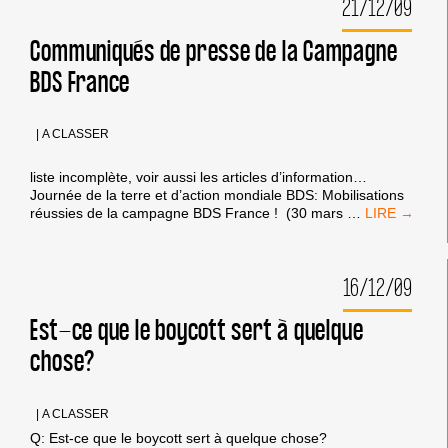
21/12/09
Communiqués de presse de la Campagne
BDS France
|
A CLASSER
liste incomplète, voir aussi les articles d’information…
Journée de la terre et d’action mondiale BDS: Mobilisations
COMMUNIQ
réussies de la campagne BDS France ! (30 mars
…
DE
PRESSE
DE
16/12/09
LA
CAMPAGNE
BDS
Est-ce que le boycott sert à quelque
FRANCE
chose?
|
A CLASSER
Q: Est-ce que le boycott sert à quelque chose?