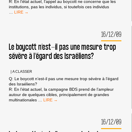
R: En l’état actuel, l’appel au boycott ne concerne que les
institutions, pas les individus, si toutefois ces individus
LE
…
BOYCOTT
N’EST-
IL
16/12/09
PAS
UNE
PUNITION
Le boycott n’est-il pas une mesure trop
COLLECTIVE
sévère à l’égard des Israéliens?
CONTRE
TOUS
LES
ISRAÉLIENS?
|
A CLASSER
Q: Le boycott n’est-il pas une mesure trop sévère à l’égard
des Israéliens?
R: En l’état actuel, la campagne BDS prend de l’ampleur
autour de quelques cibles, principalement de grandes
LE
multinationales
…
BOYCOTT
N’EST-
IL
16/12/09
PAS
UNE
MESURE