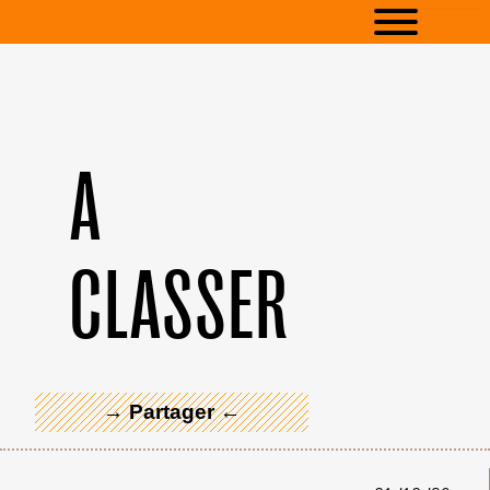
A
CLASSER
← Merci ! →
→ Partager ←