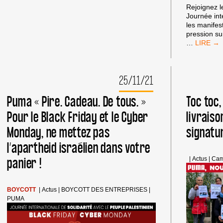
Rejoignez l
Journée int
les manifest
pression su
FAISONS
…
PASSER
PUMA
DU
25/11/21
BON
CÔTÉ
DE
Puma « Pire. Cadeau. De tous. »
Toc toc
L’HISTOI
Pour le Black Friday et le Cyber
livraiso
JOURNÉ
MONDIA
Monday, ne mettez pas
signatur
D’ACTIO
12
l’apartheid israélien dans votre
FÉVRIER
panier !
|
Actus
|
Cam
BOYCOTT
|
Actus
|
BOYCOTT DES ENTREPRISES
|
PUMA