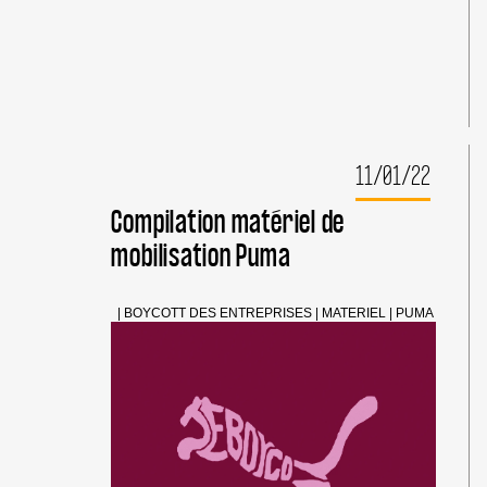
MANIFESTATIONS
#BOYCOTTPUMA
DANS
50
VILLES
DU
MONDE
ENTIER
EXHORTENT
11/01/22
PUMA
À
Compilation matériel de
METTRE
mobilisation Puma
FIN
À
SA
COMPLICITÉ
|
BOYCOTT DES ENTREPRISES
|
MATERIEL
|
PUMA
AVEC
L’APARTHEID
ISRAÉLIEN