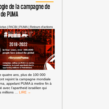
ogie de la campagne de
 de PUMA
Actus
|
PACBI
|
PUMA
|
Retours d'actions
e quatre ans, plus de 100 000
ont rejoint la campagne mondiale
ma, appelant PUMA à mettre fin à
é avec l’apartheid israélien qui
CHRONOLOGIE
s millions
…
DE
LA
CAMPAGNE