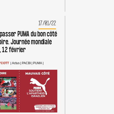
17/01/22
 passer PUMA du bon côté
toire. Journée mondiale
, 12 février
YCOTT
|
Actus
|
PACBI
|
PUMA
|