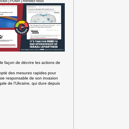
Actus
|
PUMA
|
Rendez-vous
AGISSEZ
LE
11
MAI
!
ule façon de décrire les actions de
pté des mesures rapides pour
ssie responsable de son invasion
légale de l’Ukraine, qui dure depuis
ONS
RISIE