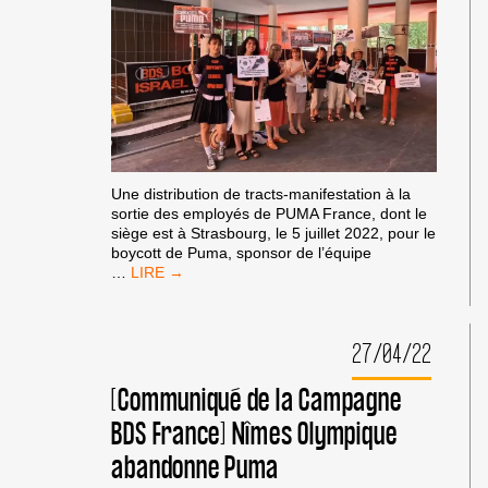
Une distribution de tracts-manifestation à la
sortie des employés de PUMA France, dont le
siège est à Strasbourg, le 5 juillet 2022, pour le
boycott de Puma, sponsor de l’équipe
DISTRIBUTION
…
DE
TRACTS
AUX
27/04/22
EMPLOYÉS
DE
PUMA
[Communiqué de la Campagne
FRANCE,
BDS France] Nîmes Olympique
À
STRASBOURG
abandonne Puma