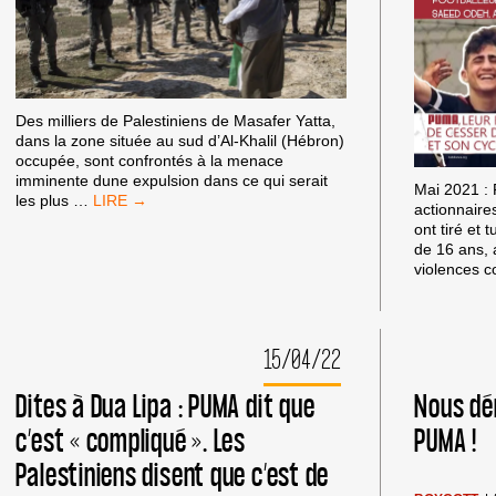
Des milliers de Palestiniens de Masafer Yatta,
dans la zone située au sud d’Al-Khalil (Hébron)
occupée, sont confrontés à la menace
imminente dune expulsion dans ce qui serait
Mai 2021 :
CAMPAGNES
les plus
…
actionnaire
BDS
ont tiré et
EN
de 16 ans, a
SOLIDARITÉ
violences 
AVEC
MASAFER
YATTA
15/04/22
Dites à Dua Lipa : PUMA dit que
Nous dé
c’est « compliqué ». Les
PUMA !
Palestiniens disent que c’est de