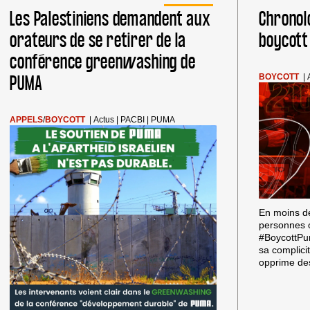
Les Palestiniens demandent aux
Chronol
orateurs de se retirer de la
boycott
conférence greenwashing de
PUMA
BOYCOTT
|
APPELS
/
BOYCOTT
|
Actus
|
PACBI
|
PUMA
En moins d
personnes 
#BoycottPu
sa complicit
opprime de