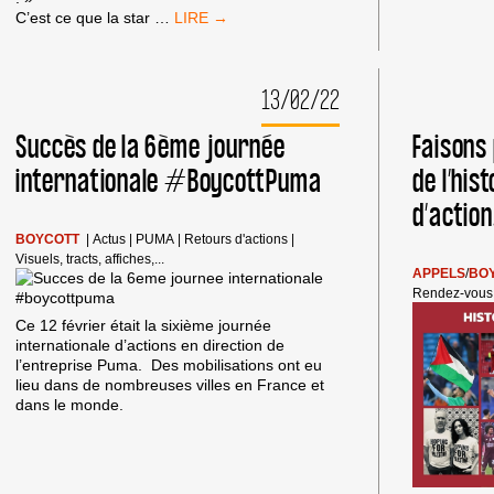
DITES
C’est ce que la star
…
À
DUA
LIPA
13/02/22
:
PUMA
DIT
Succès de la 6ème journée
Faisons
QUE
internationale #BoycottPuma
de l’his
C’EST
« COMPLIQUÉ ».
d’action
LES
PALESTINIENS
BOYCOTT
|
Actus
|
PUMA
|
Retours d'actions
|
DISENT
Visuels, tracts, affiches,...
QUE
APPELS
/
BO
C’EST
Rendez-vous
DE
Ce 12 février était la sixième journée
L’APARTHEID.
internationale d’actions en direction de
l’entreprise Puma. Des mobilisations ont eu
lieu dans de nombreuses villes en France et
dans le monde.