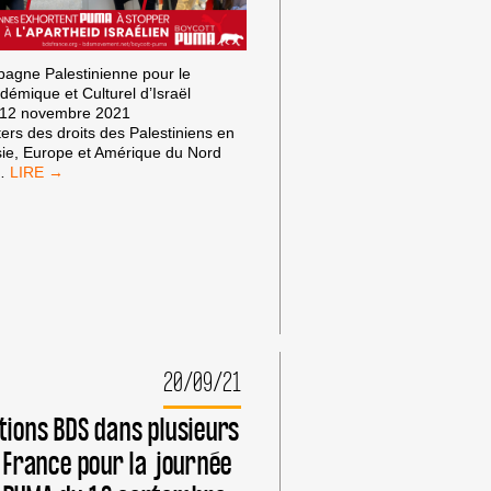
pagne Palestinienne pour le
démique et Culturel d’Israël
e 12 novembre 2021
ers des droits des Palestiniens en
sie, Europe et Amérique du Nord
TOC
…
TOC,
PUMA.
NOUS
AVONS
UNE
LIVRAISON
SPÉCIALE
DE
120
000
20/09/21
SIGNATURES
!
tions BDS dans plusieurs
e France pour la journée