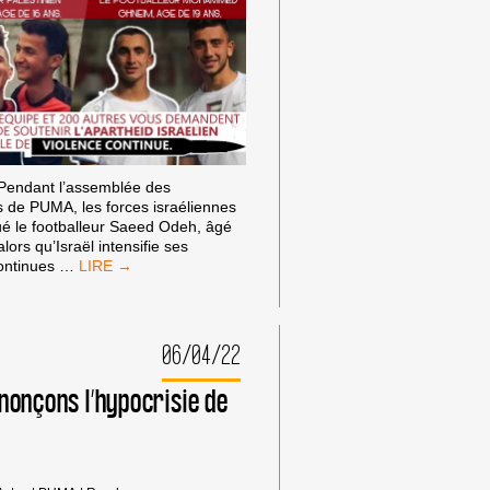
 Pendant l’assemblée des
s de PUMA, les forces israéliennes
 tué le footballeur Saeed Odeh, âgé
lors qu’Israël intensifie ses
PUMA
continues
…
PARLE
DE
BÉNÉFICES
ALORS
06/04/22
QU’ISRAËL
TUE
nonçons l’hypocrisie de
UN
AUTRE
FOOTBALLEUR
PALESTINIEN
: