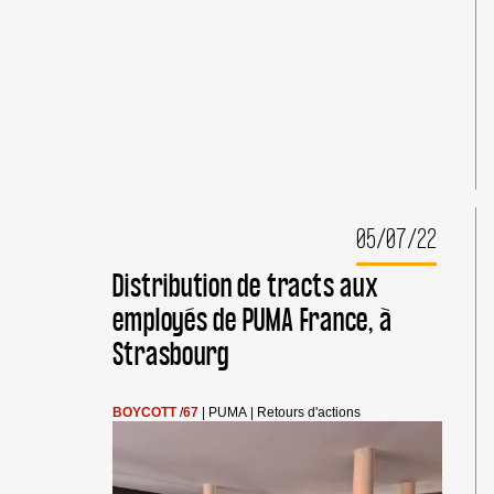
À
LA
JOURNÉE
INTERNATIONALE
D’ACTION
#BOYCOTTPUMA
LE
10
SEPTEMBRE
05/07/22
Distribution de tracts aux
employés de PUMA France, à
Strasbourg
BOYCOTT
/
67
|
PUMA
|
Retours d'actions