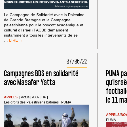
La Campagne de Solidarité avec la Palestine
de Grande Bretagne et la Campagne
palestinienne pour le boycott académique et
culturel d’Israël (PACBI) demandent
instamment à tous les intervenants de se
LES
…
PALESTINIENS
DEMANDENT
AUX
07/06/22
ORATEURS
DE
SE
Campagnes BDS en solidarité
PUMA pa
RETIRER
avec Masafer Yatta
qu’Israë
DE
LA
football
CONFÉRENCE
GREENWASHING
le 11 mai
APPELS
|
Actus
|
AXA
|
HP
|
DE
Les droits des Palestiniens bafoués
|
PUMA
PUMA
APPELS
/
BO
PUMA