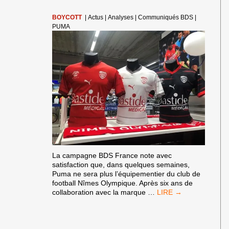
BOYCOTT
|
Actus
|
Analyses
|
Communiqués BDS
|
PUMA
La campagne BDS France note avec
satisfaction que, dans quelques semaines,
Puma ne sera plus l’équipementier du club de
football Nîmes Olympique. Après six ans de
[COMMUNIQUÉ
collaboration avec la marque
…
DE
LA
CAMPAGNE
BDS