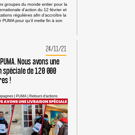
es groupes du monde entier pour la
ernationale d’action du 12 février et
ations régulières afin d’accroître la
r PUMA pour qu’il mette fin à son
24/11/21
, PUMA. Nous avons une
RE.
n spéciale de 120 000
E
LE
es !
N,
pagnes
|
PUMA
|
Retours d'actions