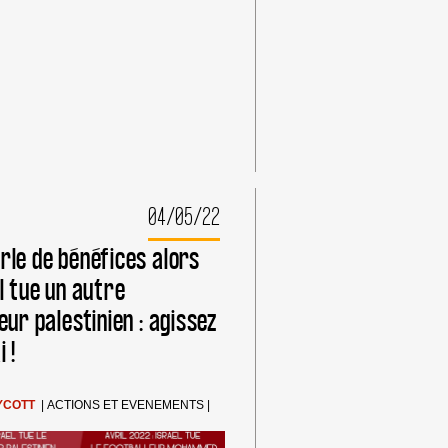
DE
BOYCOTT
DE
PUMA
04/05/22
rle de bénéfices alors
l tue un autre
eur palestinien : agissez
 !
YCOTT
|
ACTIONS ET EVENEMENTS
|