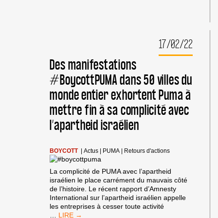
FRANCE]
NÎMES
OLYMPIQUE
ABANDONNE
17/02/22
PUMA
Des manifestations
#BoycottPUMA dans 50 villes du
monde entier exhortent Puma à
mettre fin à sa complicité avec
l’apartheid israélien
BOYCOTT
|
Actus
|
PUMA
|
Retours d'actions
La complicité de PUMA avec l’apartheid
israélien le place carrément du mauvais côté
de l’histoire. Le récent rapport d’Amnesty
International sur l’apartheid israélien appelle
les entreprises à cesser toute activité
DES
…