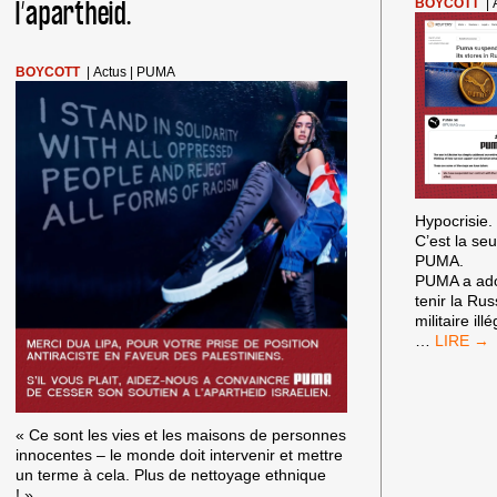
l’apartheid.
BOYCOTT
|
BOYCOTT
|
Actus
|
PUMA
Hypocrisie.
C’est la se
PUMA.
PUMA a ado
tenir la Ru
militaire il
NOUS
…
DÉNONÇ
L’HYPOC
DE
PUMA
« Ce sont les vies et les maisons de personnes
!
innocentes – le monde doit intervenir et mettre
un terme à cela. Plus de nettoyage ethnique
! »