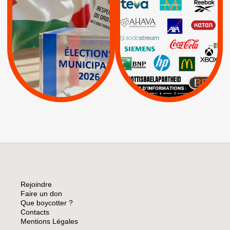
INTERNATIONAL EN
|
|
|
AXA
BNP
CAF
PALESTINE
|
|
Carrefour
HP
|
Keter
|
|
APPELS
Actus
|
Livres et brochures
Espaces Sans
Apartheid
|
|
Mehadrin
PUMA
|
Lettres d'interpellation
|
Sodastream
|
Pétitions
Visuels, tracts,
affiches,...
Rejoindre
Faire un don
Que boycotter ?
Contacts
Mentions Légales