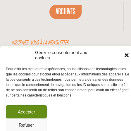
ARCHIVES
INSCRIVEZ-VOUS À LA NEWSLETTER
Inscrivez-vous à la Newsletter
Gérer le consentement aux
Email
cookies
Pour offrir les meilleures expériences, nous utilisons des technologies telles
Valider
que les cookies pour stocker et/ou accéder aux informations des appareils. Le
fait de consentir à ces technologies nous permettra de traiter des données
telles que le comportement de navigation ou les ID uniques sur ce site. Le fait
de ne pas consentir ou de retirer son consentement peut avoir un effet négatif
© 2026 | BDS France | Boycott Désinvestissement Sanctions, la réponse
sur certaines caractéristiques et fonctions.
citoyenne et non-violente à l'impunité d'Israël |
Accepter
Refuser