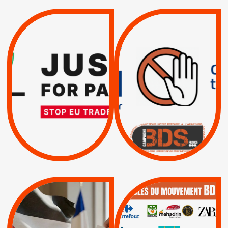
VIOLATIONS DES
TREIZIÈME APPEL.
DROITS DE L’HOMME
RESPECT DU DROIT
PAR ISRAËL :
INTERNATIONAL ?
EXIGEONS LA
TRUMP, MACRON :
SUSPENSION
MÊME COMBAT
TOTALE DE
L’ACCORD
|
|
Actus
D’ASSOCIATION UE-
BOYCOTT DES
ENTREPRISES
ISRAËL
|
|
Boycott militaire
/
APPELS
SANCTIONS
Lettres d'interpellation
|
|
Actus
Pétitions
QUE BOYCOTTER ?
MUNICIPALES 2026 :
/
JE VOTE POUR LE
BOYCOTT
DÉSINVESTISSEME
RESPECT DU DROIT
|
|
|
Actus
Ahava