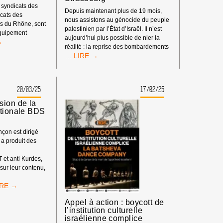
 syndicats des
Depuis maintenant plus de 19 mois,
icats des
nous assistons au génocide du peuple
 du Rhône, sont
palestinien par l’État d’Israël. Il n’est
’équipement
aujourd’hui plus possible de nier la
réalité : la reprise des bombardements
CATS
COMMUNIQUÉ
…
DES
ISENT
PROMOTIONS
RE
48
20/03/25
17/02/25
ET
IDE
49
sion de la
DU
ationale BDS
THÉÂTRE
NATIONAL
çon est dirigé
DE
 a produit des
STRASBOURG
 et anti Kurdes,
 sur leur contenu,
SANÇON:
CISION
Appel à action : boycott de
E
l’institution culturelle
israélienne complice
ORDINATION