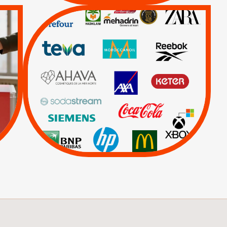
QUE BOYCOTTER ?
/
BOYCOTT
DÉSINVESTISSEMENT
|
|
|
Actus
Ahava
|
|
|
AXA
BNP
CAF
|
|
Carrefour
HP
|
Keter
|
Livres et brochures
|
|
Mehadrin
PUMA
|
Sodastream
Visuels, tracts,
affiches,...