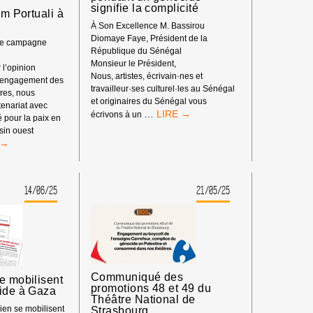
signifie la complicité
lm Portuali à
À Son Excellence M. Bassirou
Diomaye Faye, Président de la
tre campagne
République du Sénégal
Monsieur le Président,
 l’opinion
Nous, artistes, écrivain·nes et
 l’engagement des
travailleur·ses culturel·les au Sénégal
ires, nous
et originaires du Sénégal vous
enariat avec
LETTRE
…
écrivons à un
é pour la paix en
OUVERTE
sin ouest
:
ECTION
LE
SILENCE
PENDANT
UALI
UN
14/06/25
21/05/25
GÉNOCIDE
-
SIGNIFIE
LA
COMPLICITÉ
Communiqué des
e mobilisent
promotions 48 et 49 du
cide à Gaza
Théâtre National de
rien se mobilisent
Strasbourg