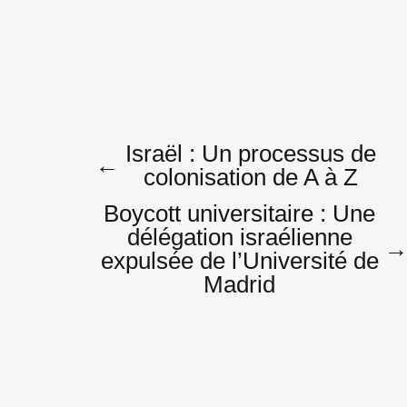
Navigatio
Israël : Un processus de
←
colonisation de A à Z
Boycott universitaire : Une
de
délégation israélienne
expulsée de l’Université de
Madrid
l’article