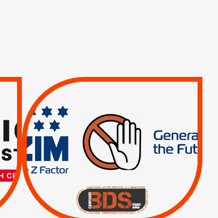
TREIZIÈME APPEL.
RESPECT DU DROIT
INTERNATIONAL ?
TRUMP, MACRON :
MÊME COMBAT
|
|
Actus
BOYCOTT DES
ENTREPRISES
|
|
Boycott militaire
Lettres d'interpellation