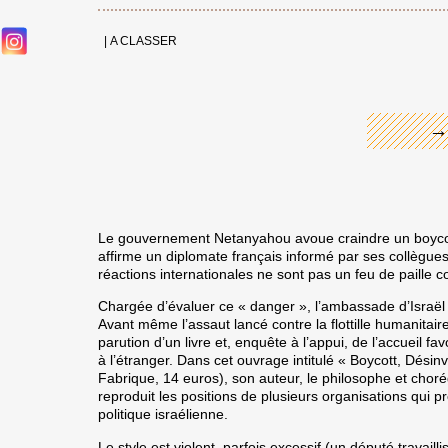
←
|
A CLASSER
→
Le gouvernement Netanyahou avoue craindre un boycott 
affirme un diplomate français informé par ses collègues 
réactions internationales ne sont pas un feu de paill
Chargée d’évaluer ce « danger », l’ambassade d’Israël à 
Avant même l’assaut lancé contre la flottille humanitaire
parution d’un livre et, enquête à l’appui, de l’accueil fa
à l’étranger. Dans cet ouvrage intitulé « Boycott, Désin
Fabrique, 14 euros), son auteur, le philosophe et chor
reproduit les positions de plusieurs organisations qui p
politique israélienne.
Le style est violent, parfois excessif (un député travail