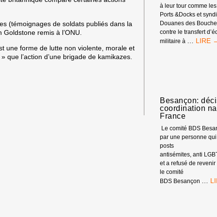
à leur tour comme les
Ports &Docks et synd
res (témoignages de soldats publiés dans la
Douanes des Bouches
ain Goldstone remis à l’ONU.
contre le transfert d
LES
…
militaire à
st une forme de lutte non violente, morale et
SYNDI
ux » que l’action d’une brigade de kamikazes.
SE
MOBIL
CONT
LE
GÉNOC
Besançon: déci
À
coordination n
GAZA
France
Le comité BDS Besan
par une personne qui
posts
antisémites, anti LGBT
et a refusé de revenir
le comité
BE
…
BDS Besançon
DÉ
D
LA
CO