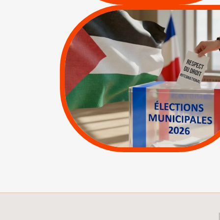
MUNICIPALES 2026 :
JE VOTE POUR LE
RESPECT DU DROIT
INTERNATIONAL EN
PALESTINE
|
|
APPELS
Actus
Espaces Sans
Apartheid
|
Lettres d'interpellation
|
Pétitions