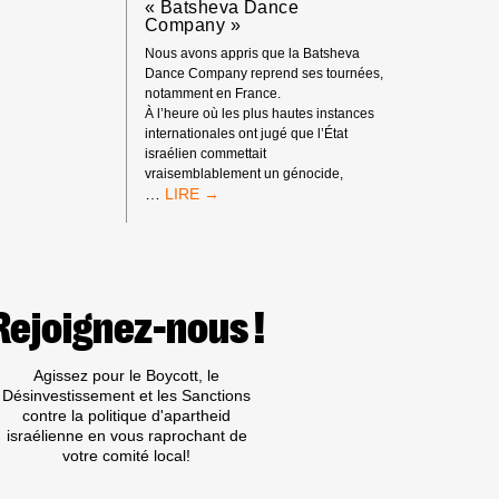
« Batsheva Dance
TIONALE
Company »
DS
RANCE
Nous avons appris que la Batsheva
Dance Company reprend ses tournées,
notamment en France.
À l’heure où les plus hautes instances
internationales ont jugé que l’État
israélien commettait
vraisemblablement un génocide,
APPEL
…
À
ACTION
:
BOYCOTT
DE
L’INSTITUTION
Rejoignez-nous !
CULTURELLE
ISRAÉLIENNE
COMPLICE
Agissez pour le Boycott, le
« BATSHEVA
Désinvestissement et les Sanctions
DANCE
contre la politique d'apartheid
COMPANY »
israélienne en vous raprochant de
votre comité local!