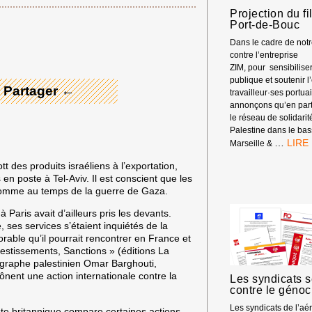
Projection du fi
 Merci ! →
Port-de-Bouc
Dans le cadre de no
contre l’entreprise
ZIM, pour sensibiliser
publique et soutenir
 Partager ←
travailleur·ses portua
annonçons qu’en part
le réseau de solidarit
Palestine dans le bas
PROJ
…
Marseille &
DU
des produits israéliens à l’exportation,
FILM
en poste à Tel-Aviv. Il est conscient que les
PORT
e comme au temps de la guerre de Gaza.
À
PORT
Paris avait d’ailleurs pris les devants.
DE-
, ses services s’étaient inquiétés de la
BOUC
vorable qu’il pourrait rencontrer en France et
vestissements, Sanctions » (éditions La
égraphe palestinien Omar Barghouti,
rônent une action internationale contre la
Les syndicats s
contre le géno
Les syndicats de l’aé
liste britannique compare certaines actions