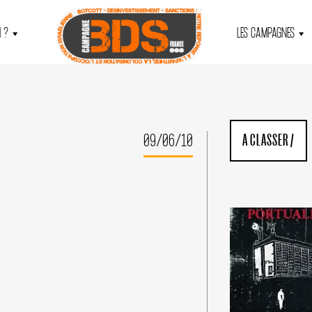
 ?
LES CAMPAGNES
09/06/10
A CLASSER
/