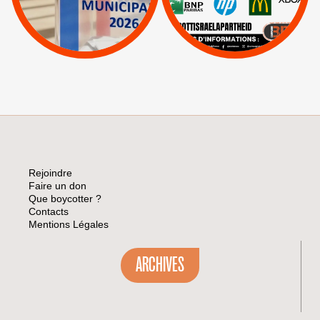
|
Lettres d'interpellation
|
Sodastream
|
Pétitions
Visuels, tracts,
affiches,...
Rejoindre
Faire un don
Que boycotter ?
Contacts
Mentions Légales
ARCHIVES