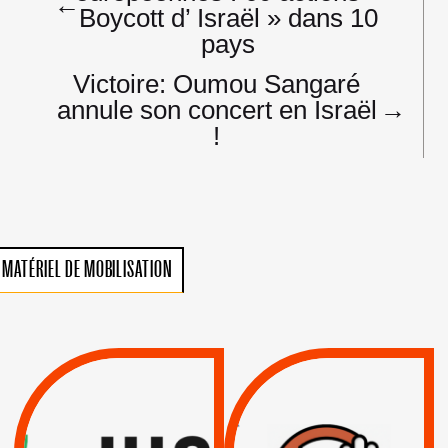
l’article
←
Boycott d’ Israël » dans 10
pays
Victoire: Oumou Sangaré
annule son concert en Israël
→
!
MATÉRIEL DE MOBILISATION
VIOLATIONS DES
TREIZIÈME APPEL.
DROITS DE L’HOMME
RESPECT DU DROIT
PAR ISRAËL :
INTERNATIONAL ?
EXIGEONS LA