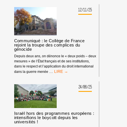
L’APARTHEID
ISRAÉLIEN
12/11/25
(IAW)
2026
Communiqué : le Collège de France
rejoint la troupe des complices du
génocide
Depuis deux ans, on dénonce le « deux poids – deux
mesures » de l’État français et de ses institutions,
dans le respect et l’application du droit international
COMMUNIQUÉ
…
dans la guerre menée
:
LE
COLLÈGE
24/06/25
DE
FRANCE
REJOINT
LA
TROUPE
Israël hors des programmes européens :
DES
intensifions le boycott depuis les
universités !
COMPLICES