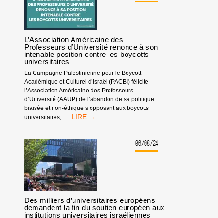
SCIENCES
PO
STRASBOURG
A
VOTÉ
L’Association Américaine des
LA
Professeurs d’Université renonce à son
intenable position contre les boycotts
FIN
universitaires
DU
PARTENARIAT
La Campagne Palestinienne pour le Boycott
AVEC
Académique et Culturel d’Israël (PACBI) félicite
L’UNIVERSITÉ
l’Association Américaine des Professeurs
ISRAÉLIENNE
d’Université (AAUP) de l’abandon de sa politique
REICHMAN !
biaisée et non-éthique s’opposant aux boycotts
L’ASSOCIATION
…
universitaires,
AMÉRICAINE
DES
PROFESSEURS
06/08/24
D’UNIVERSITÉ
RENONCE
À
SON
INTENABLE
POSITION
Des milliers d’universitaires européens
CONTRE
demandent la fin du soutien européen aux
LES
institutions universitaires israéliennes