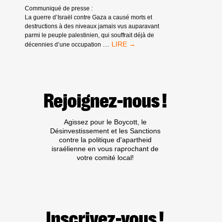
BOYCOTTS
Communiqué de presse :
UNIVERSITAIRES
La guerre d’Israël contre Gaza a causé morts et
destructions à des niveaux jamais vus auparavant
parmi le peuple palestinien, qui souffrait déjà de
DES
…
décennies d’une occupation
MILLIERS
D’UNIVERSITAIRES
EUROPÉENS
DEMANDENT
LA
Rejoignez-nous !
FIN
DU
SOUTIEN
Agissez pour le Boycott, le
EUROPÉEN
Désinvestissement et les Sanctions
AUX
contre la politique d'apartheid
INSTITUTIONS
israélienne en vous raprochant de
UNIVERSITAIRES
votre comité local!
ISRAÉLIENNES
Inscrivez-vous !