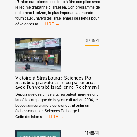
DU
L’Union européenne continue à être complice avec
GÉNOCIDE
le régime d’apartheid israélien. Son programme de
recherche Horizon, le plus important au monde,
fournit aux universités israéliennes des fonds pour
ISRAËL
…
développer la
HORS
DES
PROGRAMMES
31/10/24
EUROPÉENS :
INTENSIFIONS
LE
BOYCOTT
DEPUIS
LES
Victoire à Strasbourg : Sciences Po
UNIVERSITÉS !
Strasbourg a voté la fin du partenariat
avec l’université israélienne Reichman !
Depuis que des universitaires palestinien·nes ont
lancé la campagne de boycott culturel en 2004, le
boycott universitaire s’est étendu. Et enfin un
établissement de Sciences Po bouge !
VICTOIRE
…
Cette décision a
À
STRASBOURG
:
14/08/24