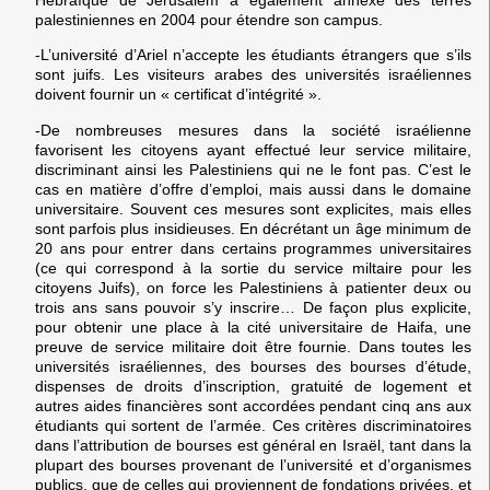
Hébraïque de Jérusalem a également annexé des terres
palestiniennes en 2004 pour étendre son campus.
-L’université d’Ariel n’accepte les étudiants étrangers que s’ils
sont juifs. Les visiteurs arabes des universités israéliennes
doivent fournir un « certificat d’intégrité ».
-De nombreuses mesures dans la société israélienne
favorisent les citoyens ayant effectué leur service militaire,
discriminant ainsi les Palestiniens qui ne le font pas. C’est le
cas en matière d’offre d’emploi, mais aussi dans le domaine
universitaire. Souvent ces mesures sont explicites, mais elles
sont parfois plus insidieuses. En décrétant un âge minimum de
20 ans pour entrer dans certains programmes universitaires
(ce qui correspond à la sortie du service miltaire pour les
citoyens Juifs), on force les Palestiniens à patienter deux ou
trois ans sans pouvoir s’y inscrire… De façon plus explicite,
pour obtenir une place à la cité universitaire de Haifa, une
preuve de service militaire doit être fournie. Dans toutes les
universités israéliennes, des bourses des bourses d’étude,
dispenses de droits d’inscription, gratuité de logement et
autres aides financières sont accordées pendant cinq ans aux
étudiants qui sortent de l’armée. Ces critères discriminatoires
dans l’attribution de bourses est général en Israël, tant dans la
plupart des bourses provenant de l’université et d’organismes
publics, que de celles qui proviennent de fondations privées, et