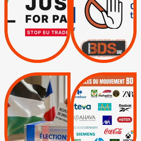
TRUMP, MACRON :
SUSPENSION
MÊME COMBAT
TOTALE DE
L’ACCORD
|
|
Actus
D’ASSOCIATION UE-
BOYCOTT DES
ENTREPRISES
ISRAËL
|
|
Boycott militaire
/
APPELS
SANCTIONS
Lettres d'interpellation
|
|
Actus
Pétitions
QUE BOYCOTTER ?
MUNICIPALES 2026 :
/
JE VOTE POUR LE
BOYCOTT
DÉSINVESTISSEME
RESPECT DU DROIT
|
|
|
Actus
Ahava
INTERNATIONAL EN
|
|
|
AXA
BNP
CAF
PALESTINE
|
|
Carrefour
HP
|
Keter
|
|
APPELS
Actus
|
Livres et brochures
Espaces Sans
Apartheid
|
|
Mehadrin
PUMA