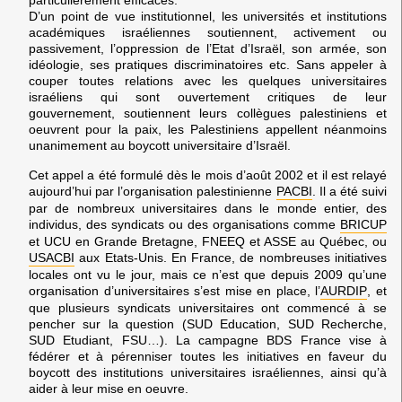
particulièrement efficaces.
D’un point de vue institutionnel, les universités et institutions
académiques israéliennes soutiennent, activement ou
passivement, l’oppression de l’Etat d’Israël, son armée, son
idéologie, ses pratiques discriminatoires etc. Sans appeler à
couper toutes relations avec les quelques universitaires
israéliens qui sont ouvertement critiques de leur
gouvernement, soutiennent leurs collègues palestiniens et
oeuvrent pour la paix, les Palestiniens appellent néanmoins
unanimement au boycott universitaire d’Israël.
Cet appel a été formulé dès le mois d’août 2002 et il est relayé
aujourd’hui par l’organisation palestinienne
PACBI
. Il a été suivi
par de nombreux universitaires dans le monde entier, des
individus, des syndicats ou des organisations comme
BRICUP
et UCU en Grande Bretagne, FNEEQ et ASSE au Québec, ou
USACBI
aux Etats-Unis. En France, de nombreuses initiatives
locales ont vu le jour, mais ce n’est que depuis 2009 qu’une
organisation d’universitaires s’est mise en place, l’
AURDIP
, et
que plusieurs syndicats universitaires ont commencé à se
pencher sur la question (SUD Education, SUD Recherche,
SUD Etudiant, FSU…). La campagne BDS France vise à
fédérer et à pérenniser toutes les initiatives en faveur du
boycott des institutions universitaires israéliennes, ainsi qu’à
aider à leur mise en oeuvre.