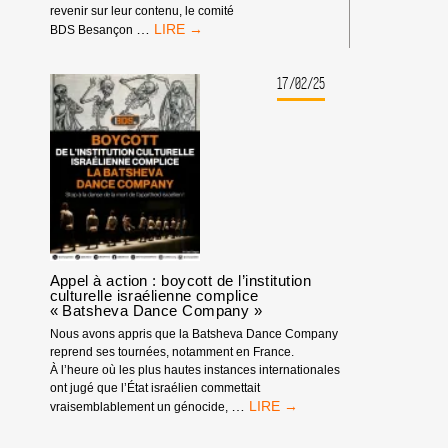
revenir sur leur contenu, le comité
STRASBOURG
BESANÇON:
…
BDS Besançon
DÉCISION
DE
LA
17/02/25
COORDINATION
NATIONALE
BDS
FRANCE
Appel à action : boycott de l’institution
culturelle israélienne complice
« Batsheva Dance Company »
Nous avons appris que la Batsheva Dance Company
reprend ses tournées, notamment en France.
À l’heure où les plus hautes instances internationales
ont jugé que l’État israélien commettait
APPEL
…
vraisemblablement un génocide,
À
ACTION