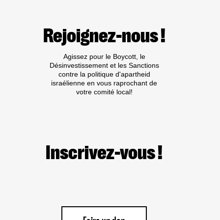
:
BOYCOTT
DE
Rejoignez-nous !
L’INSTITUTION
CULTURELLE
ISRAÉLIENNE
Agissez pour le Boycott, le
COMPLICE
Désinvestissement et les Sanctions
« BATSHEVA
contre la politique d'apartheid
DANCE
israélienne en vous raprochant de
COMPANY »
votre comité local!
Inscrivez-vous !