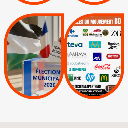
QUE BOYCOTTER ?
MUNICIPALES 2026 :
/
JE VOTE POUR LE
BOYCOTT
DÉSINVESTISSEME
RESPECT DU DROIT
|
|
|
Actus
Ahava
INTERNATIONAL EN
|
|
|
AXA
BNP
CAF
PALESTINE
|
|
Carrefour
HP
|
Keter
|
|
APPELS
Actus
|
Livres et brochures
Espaces Sans
Apartheid
|
|
Mehadrin
PUMA
|
Lettres d'interpellation
|
Sodastream
|
Pétitions
Visuels, tracts,
affiches,...