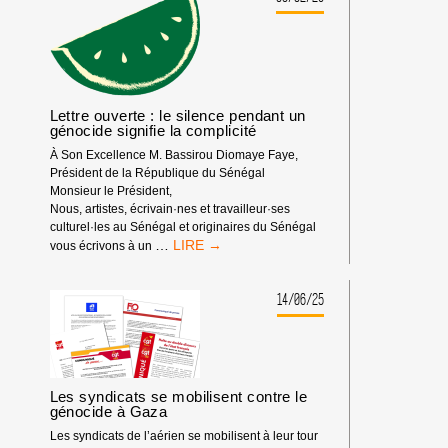
À
PORT-
DE-
BOUC
Lettre ouverte : le silence pendant un
génocide signifie la complicité
À Son Excellence M. Bassirou Diomaye Faye,
Président de la République du Sénégal
Monsieur le Président,
Nous, artistes, écrivain·nes et travailleur·ses
culturel·les au Sénégal et originaires du Sénégal
LETTRE
…
vous écrivons à un
OUVERTE
:
LE
14/06/25
SILENCE
PENDANT
UN
GÉNOCIDE
SIGNIFIE
Les syndicats se mobilisent contre le
LA
génocide à Gaza
COMPLICITÉ
Les syndicats de l’aérien se mobilisent à leur tour