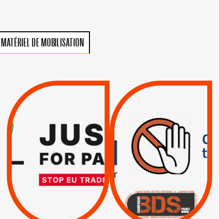
MATÉRIEL DE MOBILISATION
VIOLATIONS DES
TREIZIÈME APPEL.
DROITS DE L’HOMME
RESPECT DU DROIT
PAR ISRAËL :
INTERNATIONAL ?
EXIGEONS LA
TRUMP, MACRON :
SUSPENSION
MÊME COMBAT
TOTALE DE
L’ACCORD
|
|
Actus
D’ASSOCIATION UE-
BOYCOTT DES
ENTREPRISES
ISRAËL
|
|
Boycott militaire
/
APPELS
SANCTIONS
Lettres d'interpellation
|
|
Actus
Pétitions