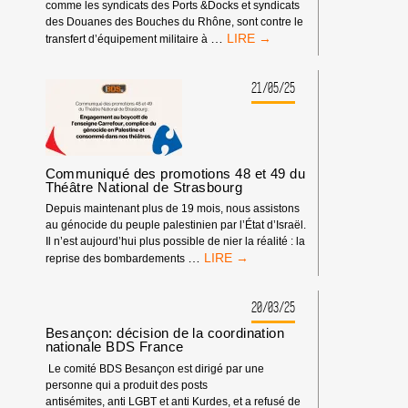
comme les syndicats des Ports &Docks et syndicats
des Douanes des Bouches du Rhône, sont contre le
LES
…
transfert d’équipement militaire à
SYNDICATS
SE
MOBILISENT
21/05/25
CONTRE
LE
GÉNOCIDE
À
GAZA
Communiqué des promotions 48 et 49 du
Théâtre National de Strasbourg
Depuis maintenant plus de 19 mois, nous assistons
au génocide du peuple palestinien par l’État d’Israël.
Il n’est aujourd’hui plus possible de nier la réalité : la
COMMUNIQUÉ
…
reprise des bombardements
DES
PROMOTIONS
48
20/03/25
ET
Besançon: décision de la coordination
49
nationale BDS France
DU
Le comité BDS Besançon est dirigé par une
THÉÂTRE
personne qui a produit des posts
NATIONAL
antisémites, anti LGBT et anti Kurdes, et a refusé de
DE