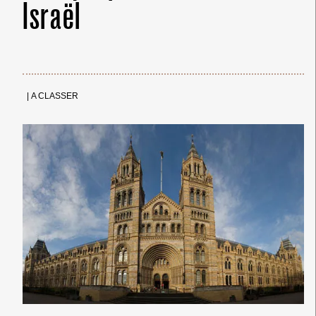
Israël
|
A CLASSER
← Merci ! →