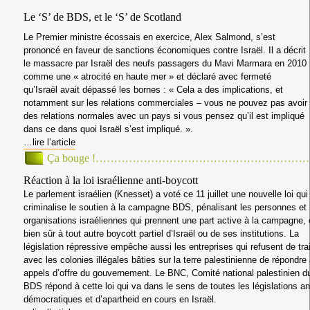
Le ‘S’ de BDS, et le ‘S’ de Scotland
Le Premier ministre écossais en exercice, Alex Salmond, s’est
prononcé en faveur de sanctions économiques contre Israël. Il a décrit
le massacre par Israël des neufs passagers du Mavi Marmara en 2010
comme une « atrocité en haute mer » et déclaré avec fermeté
qu’Israël avait dépassé les bornes : « Cela a des implications, et
notamment sur les relations commerciales – vous ne pouvez pas avoir
des relations normales avec un pays si vous pensez qu’il est impliqué
dans ce dans quoi Israël s’est impliqué. ».
…lire l’article
Ça bouge !…………………………………………………
Réaction à la loi israélienne anti-boycott
Le parlement israélien (Knesset) a voté ce 11 juillet une nouvelle loi qui
criminalise le soutien à la campagne BDS, pénalisant les personnes et
organisations israéliennes qui prennent une part active à la campagne,
bien sûr à tout autre boycott partiel d’Israël ou de ses institutions. La
législation répressive empêche aussi les entreprises qui refusent de trai
avec les colonies illégales bâties sur la terre palestinienne de répondre
appels d’offre du gouvernement. Le BNC, Comité national palestinien d
BDS répond à cette loi qui va dans le sens de toutes les législations ant
démocratiques et d’apartheid en cours en Israël.