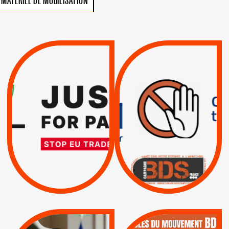
MATÉRIEL DE MOBILISATION
VIOLATIONS DES
TREIZIÈME APPEL.
DROITS DE L’HOMME
RESPECT DU DROIT
PAR ISRAËL :
INTERNATIONAL ?
EXIGEONS LA
TRUMP, MACRON :
SUSPENSION
MÊME COMBAT
TOTALE DE
L’ACCORD
|
|
Actus
D’ASSOCIATION UE-
BOYCOTT DES
ENTREPRISES
ISRAËL
|
|
Boycott militaire
/
APPELS
SANCTIONS
Lettres d'interpellation
|
|
Actus
Pétitions
QUE BOYCOTTER ?