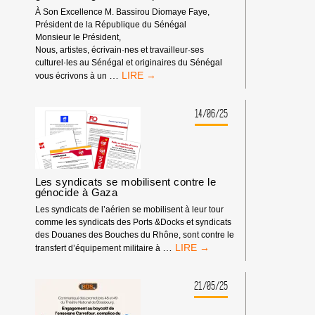
À Son Excellence M. Bassirou Diomaye Faye,
Président de la République du Sénégal
Monsieur le Président,
Nous, artistes, écrivain·nes et travailleur·ses
culturel·les au Sénégal et originaires du Sénégal
LETTRE
…
vous écrivons à un
OUVERTE
:
LE
14/06/25
SILENCE
PENDANT
UN
GÉNOCIDE
SIGNIFIE
Les syndicats se mobilisent contre le
LA
génocide à Gaza
COMPLICITÉ
Les syndicats de l’aérien se mobilisent à leur tour
comme les syndicats des Ports &Docks et syndicats
des Douanes des Bouches du Rhône, sont contre le
LES
…
transfert d’équipement militaire à
SYNDICATS
SE
MOBILISENT
21/05/25
CONTRE
LE