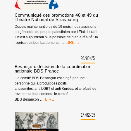
GÉNOCIDE
À
GAZA
Communiqué des promotions 48 et 49 du
Théâtre National de Strasbourg
Depuis maintenant plus de 19 mois, nous assistons
au génocide du peuple palestinien par l’État d’Israël.
Il n’est aujourd’hui plus possible de nier la réalité : la
COMMUNIQUÉ
…
reprise des bombardements
DES
PROMOTIONS
48
20/03/25
ET
Besançon: décision de la coordination
49
nationale BDS France
DU
Le comité BDS Besançon est dirigé par une
THÉÂTRE
personne qui a produit des posts
NATIONAL
antisémites, anti LGBT et anti Kurdes, et a refusé de
DE
revenir sur leur contenu, le comité
STRASBOURG
BESANÇON:
…
BDS Besançon
DÉCISION
DE
LA
17/02/25
COORDINATION
NATIONALE
BDS