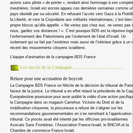
avions sans pilote « de pointe », rendant ainsi hommage à ses compé
meutrières, Israël est encore apparu ces dernières semaines comme u
pays obsédé par sa sécurité. En refusant l’accès vers Gaza à la Flottill
la Liberté, et vers la Cisjordanie aux militants internationaux, c’est bien
propre blocus qu’elle appelle. « Ne venez pas chez eux, ne venez pas 
nous, gardez vos distances ! ». C’est pourquoi BDS est la réponse logi
l’enfermement des Palestiniens par l’isolement de l’état d’Israël. Un
isolement qui se fait par l’extérieur mais aussi de l’intérieur grâce à un r
récent des mouvements citoyens israéliens.
L’équipe d’animation de la campagne BDS France
Les succès de la Campagne……………………………
Relaxe pour une accusation de boycott
La Campagne BDS France se félicite de la décision du tribunal de Pari
faveur de la justice. Le tribunal a en effet relaxé la présidente de la Cap
Europalestine poursuivie pour avoir publié la vidéo d’une action pacifiq
la Campagne dans un magasin Carrefour. Victoire du Droit et de la
mobilisation citoyenne, la procureuse a refusé de s’aligner sur les
recommandations gouvernementales en s’en remettant à l’appréciation
tribunal. Ce procès avait été intenté par les officines pro-israéliennes
Avocats Sans Frontières, l’Association France-Israël, le BNCVA et la
Chambre de commerce France-Israël.