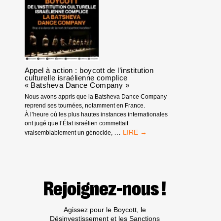
FRANCE
Appel à action : boycott de l’institution
culturelle israélienne complice
« Batsheva Dance Company »
Nous avons appris que la Batsheva Dance Company
reprend ses tournées, notamment en France.
À l’heure où les plus hautes instances internationales
ont jugé que l’État israélien commettait
APPEL
…
vraisemblablement un génocide,
À
ACTION
:
BOYCOTT
DE
Rejoignez-nous !
L’INSTITUTION
CULTURELLE
ISRAÉLIENNE
Agissez pour le Boycott, le
COMPLICE
Désinvestissement et les Sanctions
« BATSHEVA