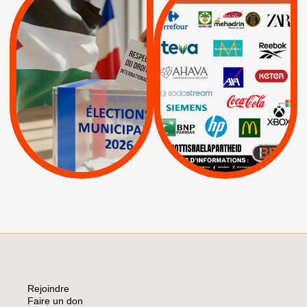
MUNICIPALES 2026 :
/
JE VOTE POUR LE
BOYCOTT
DÉSINVESTISSEME
RESPECT DU DROIT
|
|
|
Actus
Ahava
INTERNATIONAL EN
|
|
|
AXA
BNP
CAF
PALESTINE
|
|
Carrefour
HP
|
Keter
|
|
APPELS
Actus
|
Livres et brochures
Espaces Sans
Apartheid
|
|
Mehadrin
PUMA
|
Lettres d'interpellation
|
Sodastream
|
Pétitions
Visuels, tracts,
affiches,...
Rejoindre
Faire un don