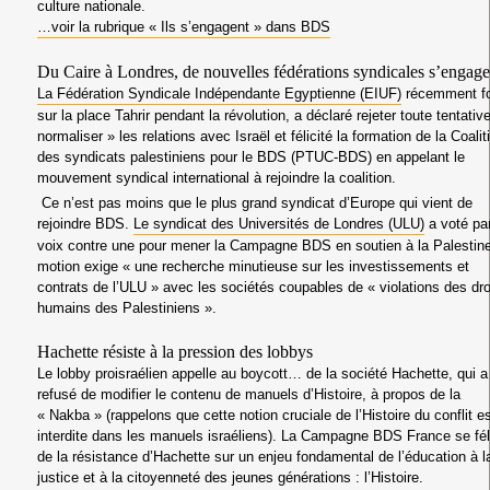
culture nationale.
…voir la rubrique « Ils s’engagent » dans BDS
Du Caire à Londres, de nouvelles fédérations syndicales s’engage
La Fédération Syndicale Indépendante Egyptienne (EIUF)
récemment f
sur la place Tahrir pendant la révolution, a déclaré rejeter toute tentativ
normaliser » les relations avec Israël et félicité la formation de la Coalit
des syndicats palestiniens pour le BDS (PTUC-BDS) en appelant le
mouvement syndical international à rejoindre la coalition.
Ce n’est pas moins que
le plus grand syndicat d’Europe
qui vient de
rejoindre BDS.
Le syndicat des Universités de Londres (ULU)
a voté par
voix contre une pour mener la Campagne BDS en soutien à la Palestine
motion exige « une recherche minutieuse sur les investissements et
contrats de l’ULU » avec les sociétés coupables de « violations des dro
humains des Palestiniens ».
Hachette résiste à la pression des lobbys
Le lobby proisraélien appelle au boycott… de la société Hachette, qui a
refusé de modifier le contenu de manuels d’Histoire, à propos de la
« Nakba » (rappelons que cette notion cruciale de l’Histoire du conflit e
interdite dans les manuels israéliens). La Campagne BDS France se fél
de la résistance d’Hachette sur un enjeu fondamental de l’éducation à l
justice et à la citoyenneté des jeunes générations : l’Histoire.