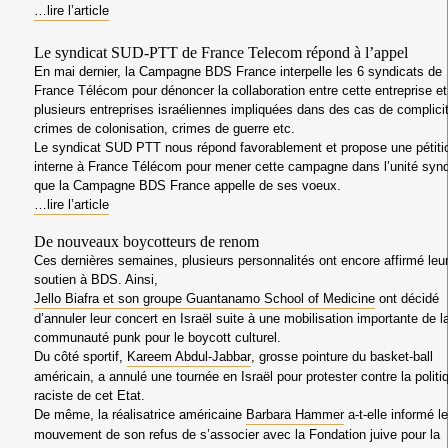
…lire l’article
Le syndicat SUD-PTT de France Telecom répond à l’appel
En mai dernier, la Campagne BDS France interpelle les 6 syndicats de
France Télécom pour dénoncer la collaboration entre cette entreprise et
plusieurs entreprises israéliennes impliquées dans des cas de complici
crimes de colonisation, crimes de guerre etc.
Le syndicat SUD PTT nous répond favorablement et propose une pétiti
interne à France Télécom pour mener cette campagne dans l’unité synd
que la Campagne BDS France appelle de ses voeux.
…lire l’article
De nouveaux boycotteurs de renom
Ces dernières semaines, plusieurs personnalités ont encore affirmé leu
soutien à BDS. Ainsi,
Jello Biafra et son groupe Guantanamo School of Medicine
ont décidé
d’annuler leur concert en Israël suite à une mobilisation importante de l
communauté punk pour le boycott culturel.
Du côté sportif,
Kareem Abdul-Jabbar
, grosse pointure du basket-ball
américain
, a annulé une tournée en Israël pour protester contre la politi
raciste de cet Etat.
De même, la
réalisatrice américaine
Barbara Hammer
a-t-elle informé le
mouvement de son refus de s’associer avec la Fondation juive pour la