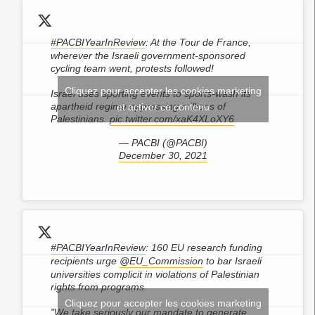
#PACBIYearInReview
: At the Tour de France,
wherever the Israeli government-sponsored
cycling team went, protests followed!
Cliquez pour accepter les cookies marketing
Israel uses sporting events to sports-wash its
apartheid regime oppressing millions of
et activer ce contenu
Palestinians.
pic.twitter.com/xaK4XLoXY6
— PACBI (@PACBI)
December 30, 2021
#PACBIYearInReview
: 160 EU research funding
recipients urge
@EU_Commission
to bar Israeli
universities complicit in violations of Palestinian
rights from programs.
Cliquez pour accepter les cookies marketing
"We take seriously our mandate to generate