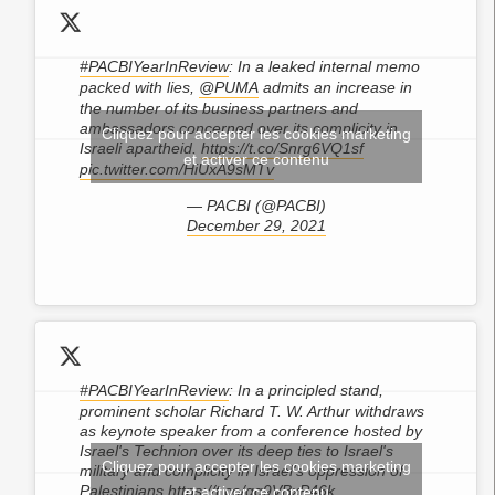
#PACBIYearInReview
: In a leaked internal memo
packed with lies,
@PUMA
admits an increase in
the number of its business partners and
ambassadors concerned over its complicity in
Cliquez pour accepter les cookies marketing
Israeli apartheid.
https://t.co/Snrg6VQ1sf
et activer ce contenu
pic.twitter.com/HiUxA9sMTv
— PACBI (@PACBI)
December 29, 2021
#PACBIYearInReview
: In a principled stand,
prominent scholar Richard T. W. Arthur withdraws
as keynote speaker from a conference hosted by
Israel's Technion over its deep ties to Israel's
Cliquez pour accepter les cookies marketing
military and complicity in Israel's oppression of
Palestinians.
https://t.co/qg9VBxP46k
et activer ce contenu