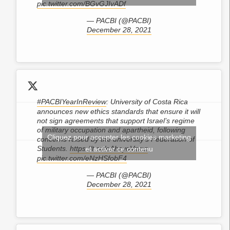
pic.twitter.com/BGvGJIvADf
— PACBI (@PACBI)
December 28, 2021
#PACBIYearInReview
: University of Costa Rica
announces new ethics standards that ensure it will
not sign agreements that support Israel’s regime
of military occupation and apartheid, following
Cliquez pour accepter les cookies marketing
concerns raised by the university's Federation of
Students.
https://t.co/eAhsyoVzmz
et activer ce contenu
pic.twitter.com/eNzHSfobF4
— PACBI (@PACBI)
December 28, 2021