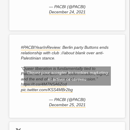
— PACBI (@PACBI)
December 24, 2021
#PACBIYearInReview
: Berlin party Buttons ends
relationship with club ://about blank over anti-
Palestinian stance.
"Queer liberation is fundamentally tied to
Cliquez pour accepter les cookies marketing
Palestinian liberation: self-determination, dignity,
and the end of all systems of oppression."
et activer ce contenu
https://t.co/4M7NSA6Zcd
pic.twitter.com/KSS4MBr2bg
— PACBI (@PACBI)
December 25, 2021