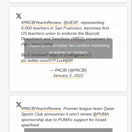
#PACBIYearInReview
:
@UESF
, representing
6,000 teachers in San Francisco, becomes first
US teachers union to endorse the Boycott,
Divestment and Sanctions (
#BDS
) movement for
Palestinian rights.
Cliquez pour accepter les cookies marketing
et activer ce contenu
Be it resolved!
https://t.co/40gjzuaTCl
pic.twitter.com/07F1xzWj0R
— PACBI (@PACBI)
January 2, 2022
#PACBIYearInReview
: Premier league team Qatar
Sports Club announces it won’t renew
@PUMA
sponsorship due to PUMA’s support for Israeli
apartheid.