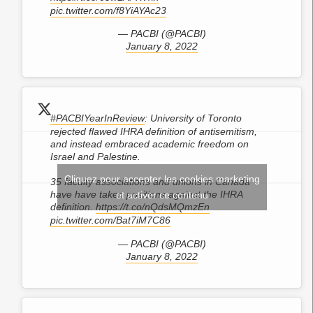
pic.twitter.com/f8YiAYAc23
— PACBI (@PACBI)
January 8, 2022
#PACBIYearInReview
: University of Toronto
rejected flawed IHRA definition of antisemitism,
and instead embraced academic freedom on
Israel and Palestine.
Cliquez pour accepter les cookies marketing
35 faculty associations and unions in Canada
have have taken positions against the IHRA
et activer ce contenu
definition.
https://t.co/nQdsMQmzEn
pic.twitter.com/Bat7iM7C86
— PACBI (@PACBI)
January 8, 2022