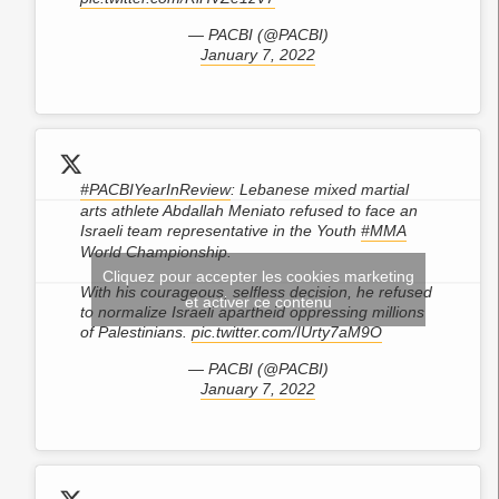
— PACBI (@PACBI)
January 7, 2022
#PACBIYearInReview
: Lebanese mixed martial
arts athlete Abdallah Meniato refused to face an
Israeli team representative in the Youth
#MMA
World Championship.
Cliquez pour accepter les cookies marketing
With his courageous, selfless decision, he refused
et activer ce contenu
to normalize Israeli apartheid oppressing millions
of Palestinians.
pic.twitter.com/IUrty7aM9O
— PACBI (@PACBI)
January 7, 2022