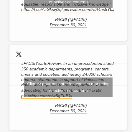
et activer ce contenu
equitable, responsible and inclusive knowledge."
https://t.co/AsGksvj2ql
pic.twitter.com/HIA4ns8YbJ
— PACBI (@PACBI)
December 30, 2021
#PACBIYearInReview
: In an unprecedented stand,
350 academic departments, programs, centers,
unions and societies, and nearly 24,000 scholars
endorse statements in support of Palestinian
Cliquez pour accepter les cookies marketing
rights and urge end to Israeli apartheid, many
advocating for BDS.
https://t.co/EV6HFIkabr
et activer ce contenu
pic.twitter.com/eNr5gZuEJx
— PACBI (@PACBI)
December 30, 2021