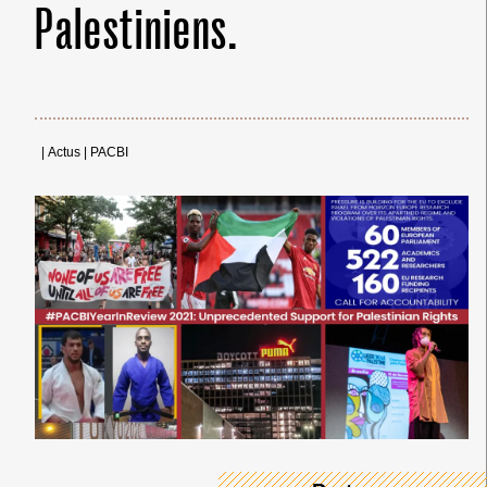
Palestiniens.
|
Actus
|
PACBI
← Merci ! →