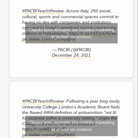
#PACBIYearInReview
: Across Italy, 250 social,
cultural, sports and commercial spaces commit to
having no ties with companies and institutions
complicit in Israel's apartheid regime oppressing
Cliquez pour accepter les cookies marketing
millions of Palestinians.
https://t.co/14Z1yGRZau
et activer ce contenu
pic.twitter.com/rESGhyBjPa
— PACBI (@PACBI)
December 24, 2021
#PACBIYearInReview
: Following a year long study,
University College London's Academic Board finds
the flawed IHRA definition of antisemitism "not fit
for purpose within a university setting," urges the
Cliquez pour accepter les cookies marketing
College Council to retract its adoption.
https://t.co/MEpYl6af5z
et activer ce contenu
pic.twitter.com/xP2BxRIk93