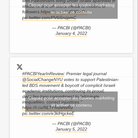
with Palestinians living under Israeli apartheid in
Cliquez pour accepter les cookies marketing
stadiums and on social media to millions of
followers.
https://t.co/cYslE3GwDs
et activer ce contenu
pic.twitter.com/PV6i5nzpmC
— PACBI (@PACBI)
January 4, 2022
#PACBIYearInReview
: Premier legal journal
@SocialChangeNYU
votes to support Palestinian-
led BDS movement & boycott of complicit Israeli
academic institutions, continuing its proud,
decades-long commitment to “eliminate
Cliquez pour accepter les cookies marketing
inequalities, correct injustices.”
et activer ce contenu
https://t.co/NLTFRdMWRz
pic.twitter.com/e3klHgckeE
— PACBI (@PACBI)
January 5, 2022