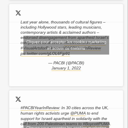
Last year alone, thousands of cultural figures –
including Hollywood stars, leading musicians,
contemporary artists & acclaimed authors –
endorsed disengagement from apartheid Israel’s
Cliquez pour accepter les cookies marketing
complicit cultural sector!
#MusiciansforPalestine
#VisualArtsforPalestine
#PACBIYearInReview
et activer ce contenu
pic.twitter.com/gLOL6Fjp91
— PACBI (@PACBI)
January 1, 2022
#PACBIYearInReview
: In 30 cities across the UK,
human rights activists urge
@PUMA
to end
support for Israeli apartheid in solidarity with the
call from 200 Palestinian teams to
#BoycottPUMA
.
Cliquez pour accepter les cookies marketing