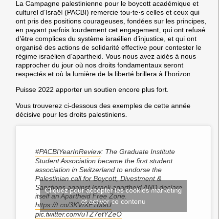
La Campagne palestinienne pour le boycott académique et
culturel d’Israël (PACBI) remercie tou·te·s celles et ceux qui
ont pris des positions courageuses, fondées sur les principes,
en payant parfois lourdement cet engagement, qui ont refusé
d’être complices du système israélien d’injustice, et qui ont
organisé des actions de solidarité effective pour contester le
régime israélien d’apartheid. Vous nous avez aidés à nous
rapprocher du jour où nos droits fondamentaux seront
respectés et où la lumière de la liberté brillera à l’horizon.
Puisse 2022 apporter un soutien encore plus fort.
Vous trouverez ci-dessous des exemples de cette année
décisive pour les droits palestiniens.
#PACBIYearInReview
: The Graduate Institute
Student Association became the first student
association in Switzerland to endorse the
Palestinian call for Boycott, Divestment &
Sanctions against Israeli apartheid AND declare
Cliquez pour accepter les cookies marketing
itself an Apartheid Free Zone.
et activer ce contenu
https://t.co/3KVfXE1M9U
pic.twitter.com/uTZ7etYZeO