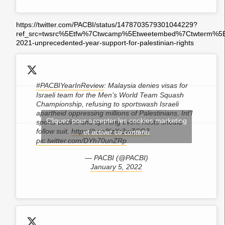
https://twitter.com/PACBI/status/1478703579301044229?
ref_src=twsrc%5Etfw%7Ctwcamp%5Etweetembed%7Ctwterm%5
2021-unprecedented-year-support-for-palestinian-rights
#PACBIYearInReview
: Malaysia denies visas for
Israeli team for the Men’s World Team Squash
Championship, refusing to sportswash Israeli
apartheid oppressing millions of Palestinians. Int'l
Cliquez pour accepter les cookies marketing
sports bodies and sporting event hosts should
follow suit.
https://t.co/KzXr3wZCG3
et activer ce contenu
pic.twitter.com/DYh70unZRp
— PACBI (@PACBI)
January 5, 2022