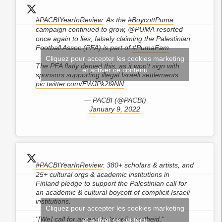
#PACBIYearInReview
: As the
#BoycottPuma
campaign continued to grow,
@PUMA
resorted
once again to lies, falsely claiming the Palestinian
Football Assoc (PFA) is part of
#PumaFam
.
Cliquez pour accepter les cookies marketing
The PFA flatly denied this, as it won't sign with
et activer ce contenu
sponsors supporting illegal Israeli settlements.
pic.twitter.com/FWJPk2l9NN
— PACBI (@PACBI)
January 9, 2022
#PACBIYearInReview
: 380+ scholars & artists, and
25+ cultural orgs & academic institutions in
Finland pledge to support the Palestinian call for
an academic & cultural boycott of complicit Israeli
institutions.
Cliquez pour accepter les cookies marketing
"[We] call for an end to Israeli apartheid."
et activer ce contenu