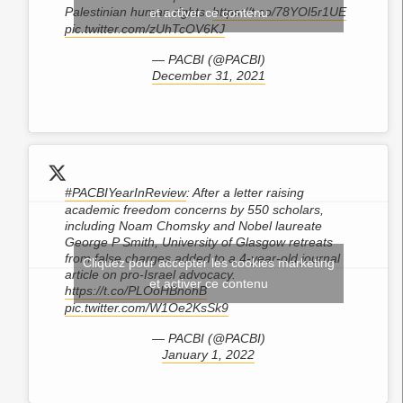
Palestinian human rights.
https://t.co/78YOl5r1UE
et activer ce contenu
pic.twitter.com/zUhTcOV6KJ
— PACBI (@PACBI)
December 31, 2021
#PACBIYearInReview
: After a letter raising
academic freedom concerns by 550 scholars,
including Noam Chomsky and Nobel laureate
George P Smith, University of Glasgow retreats
from false charges added to a 4-year-old journal
Cliquez pour accepter les cookies marketing
article on pro-Israel advocacy.
et activer ce contenu
https://t.co/PLOoHBnohB
pic.twitter.com/W1Oe2KsSk9
— PACBI (@PACBI)
January 1, 2022