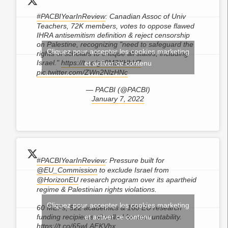
#PACBIYearInReview
: Canadian Assoc of Univ
Teachers, 72K members, votes to oppose flawed
IHRA antisemitism definition & reject censorship
on Palestine, recognizing "need to safeguard the
Cliquez pour accepter les cookies marketing
rights of scholars to critique all states, including
Israel."
https://t.co/gs0M3XHhV7
et activer ce contenu
pic.twitter.com/ZWn2NlzHNc
— PACBI (@PACBI)
January 7, 2022
#PACBIYearInReview
: Pressure built for
@EU_Commission
to exclude Israel from
@HorizonEU
research program over its apartheid
regime & Palestinian rights violations.
Cliquez pour accepter les cookies marketing
60 MEPs, 522 academics & 160 EU research
funding recipients all called for accountability.
et activer ce contenu
https://t.co/65wLAFKVhx