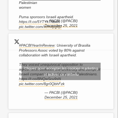
Palestinian
women
Puma sponsors Israeli apartheid.
— PACBI (@PACBI)
https://t.co/5YTYk7NbkN
December 25, 2021
pic.twitter.com/xemitpg6jJ
#PACBIYearInReview
: University of Brasilia
Professors Assoc voted by 80% against
collaboration with Israeli apartheid.
They voiced unequivocal opposition to
Cliquez pour accepter les cookies marketing
agreements between the university and complicit
Israeli companies in solidarity with Palestinians.
et activer ce contenu
https://t.co/BNQwScu9sN
pic.twitter.com/8gr0QbhFzk
— PACBI (@PACBI)
December 25, 2021