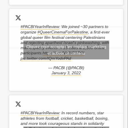
#PACBIYearInReview
: We joined ~30 partners to
organize
#QueerCinemaForPalestine
, a first-ever
global queer film festival centering Palestinians
and rejecting apartheid Israel's pinkwashing, with
Cliquez pour accepter les cookies marketing
max-capacity events in 13 cities & 1,500 online
participants.
https://t.co/NhJXE9Zt9I
et activer ce contenu
pic.twitter.com/tQmYodvPAd
— PACBI (@PACBI)
January 3, 2022
#PACBIYearInReview
: In record numbers, star
athletes from football, cricket, basketball, boxing,
and more took courageous stands in solidarity