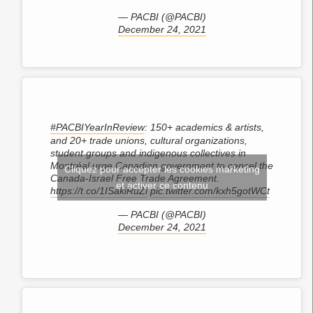
— PACBI (@PACBI)
December 24, 2021
#PACBIYearInReview
: 150+ academics & artists,
and 20+ trade unions, cultural organizations,
student groups and indigenous collectives in
Montréal urge Canadian government to cancel the
Cliquez pour accepter les cookies marketing
Canada-Israel Free Trade Agreement.
et activer ce contenu
https://t.co/1ISakiRuZi
pic.twitter.com/kxh5gotWCt
— PACBI (@PACBI)
December 24, 2021