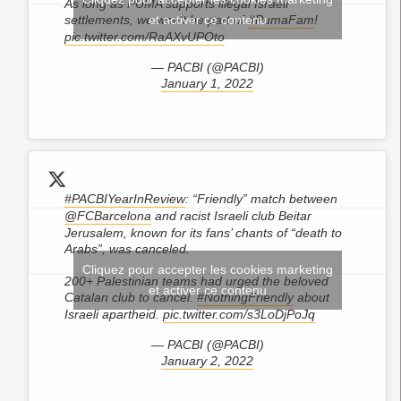
As long as PUMA supports illegal Israeli
settlements, we won't be part of
#PumaFam
!
et activer ce contenu
pic.twitter.com/RaAXvUPOto
— PACBI (@PACBI)
January 1, 2022
#PACBIYearInReview
: “Friendly” match between
@FCBarcelona
and racist Israeli club Beitar
Jerusalem, known for its fans’ chants of “death to
Arabs”, was canceled.
Cliquez pour accepter les cookies marketing
200+ Palestinian teams had urged the beloved
et activer ce contenu
Catalan club to cancel.
#NothingFriendly
about
Israeli apartheid.
pic.twitter.com/s3LoDjPoJq
— PACBI (@PACBI)
January 2, 2022