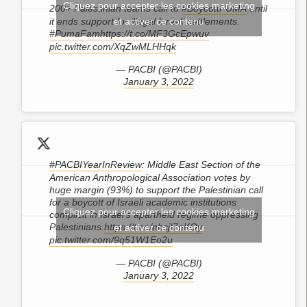
Cliquez pour accepter les cookies marketing
200+ Palestinian teams call to
#BoycottPUMA
until
it ends support for illegal Israeli settlements.
et activer ce contenu
#PumaFam
https://t.co/MF3GcEpwuv
pic.twitter.com/XqZwMLHHqk
— PACBI (@PACBI)
January 3, 2022
#PACBIYearInReview
: Middle East Section of the
American Anthropological Association votes by
huge margin (93%) to support the Palestinian call
for a boycott of Israeli academic institutions
Cliquez pour accepter les cookies marketing
complicit in Israel's apartheid regime oppressing
Palestinians.
https://t.co/nhcjI7eKOy
et activer ce contenu
pic.twitter.com/9q51W1Eo2u
— PACBI (@PACBI)
January 3, 2022