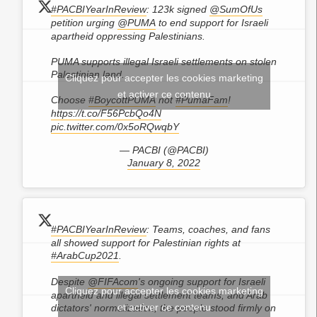
#PACBIYearInReview
: 123k signed
@SumOfUs
petition urging
@PUMA
to end support for Israeli
apartheid oppressing Palestinians.
PUMA supports illegal Israeli settlements on stolen
Palestinian land.
Cliquez pour accepter les cookies marketing
et activer ce contenu
Choose
#BoycottPUMA
not
#PumaFam
!
https://t.co/F56PcbQo4N
pic.twitter.com/0x5oRQwqbY
— PACBI (@PACBI)
January 8, 2022
#PACBIYearInReview
: Teams, coaches, and fans
all showed support for Palestinian rights at
#ArabCup2021
.
Despite
@FIFAcom
's ongoing support for Israeli
Cliquez pour accepter les cookies marketing
apartheid and illegal settlement teams, and Arab
et activer ce contenu
dictators' normalization, the people stood firmly on