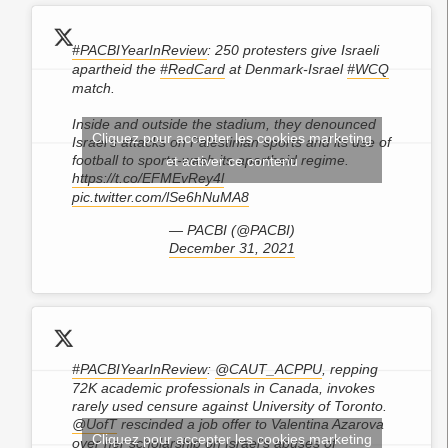
#PACBIYearInReview
: 250 protesters give Israeli
apartheid the
#RedCard
at Denmark-Israel
#WCQ
match.
Inside and outside the stadium, they denounced
Cliquez pour accepter les cookies marketing
Israel's attacks on Palestinian sports and its use of
football to sports-wash its apartheid regime.
et activer ce contenu
https://t.co/EFMEvRey4l
pic.twitter.com/lSe6hNuMA8
— PACBI (@PACBI)
December 31, 2021
#PACBIYearInReview
:
@CAUT_ACPPU
, repping
72K academic professionals in Canada, invokes
rarely used censure against University of Toronto.
@UofT
rescinded a job offer to Valentina Azarova
Cliquez pour accepter les cookies marketing
over her scholarship on Israel’s abuses of