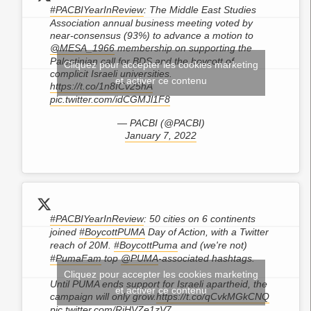
#PACBIYearInReview
: The Middle East Studies
Association annual business meeting voted by
near-consensus (93%) to advance a motion to
@MESA_1966
membership on supporting the
Palestinian call for BDS and the boycott of
Cliquez pour accepter les cookies marketing
complicit Israeli universities.
et activer ce contenu
https://t.co/1n8ICv25hA
pic.twitter.com/idCGMJl1F8
— PACBI (@PACBI)
January 7, 2022
#PACBIYearInReview
: 50 cities on 6 continents
joined
#BoycottPUMA
Day of Action, with a Twitter
reach of 20M.
#BoycottPuma
and (we're not)
#PumaFam
top
@PUMA
-associated hashtags.
Cliquez pour accepter les cookies marketing
Until PUMA ends support for Israeli apartheid, the
et activer ce contenu
campaign will only grow.
https://t.co/qCvkMGkCNQ
pic.twitter.com/RiHVZe1zV7