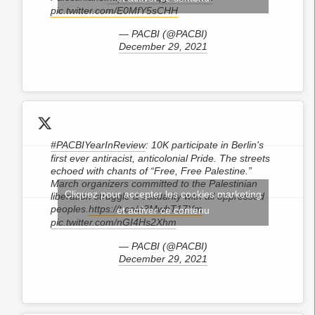
pic.twitter.com/E0MfY5sCHH
— PACBI (@PACBI)
December 29, 2021
#PACBIYearInReview
: 10K participate in Berlin's
first ever antiracist, anticolonial Pride. The streets
echoed with chants of “Free, Free Palestine.”
March organizers committed to the Palestinian
Cliquez pour accepter les cookies marketing
liberation struggle & solidarity with all oppressed
peoples.
https://t.co/n3MwhT17Ym
et activer ce contenu
pic.twitter.com/nGI4Hs2Xhm
— PACBI (@PACBI)
December 29, 2021