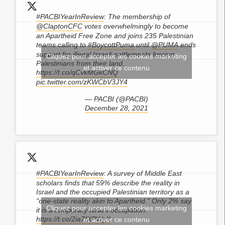
#PACBIYearInReview
: The membership of
@ClaptonCFC
votes overwhelmingly to become
an Apartheid Free Zone and joins 235 Palestinian
teams calling to
#BoycottPuma
until
@PUMA
ends
support for illegal Israeli settlements forcing
Cliquez pour accepter les cookies marketing
Palestinians from their land.
et activer ce contenu
https://t.co/qCvkMGkCNQ
pic.twitter.com/zKWCbV3JY4
— PACBI (@PACBI)
December 28, 2021
#PACBIYearInReview
: A survey of Middle East
scholars finds that 59% describe the reality in
Israel and the occupied Palestinian territory as a
"one-state reality akin to Apartheid." Only 2% say
Cliquez pour accepter les cookies marketing
it is a temporary Israeli occupation.
https://t.co/2ia7fXPWyX
et activer ce contenu