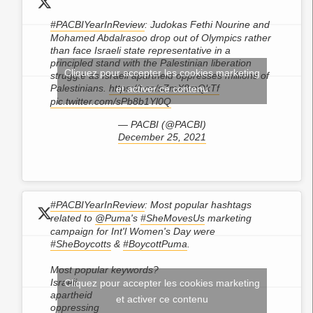
#PACBIYearInReview
: Judokas Fethi Nourine and
Mohamed Abdalrasoo drop out of Olympics rather
than face Israeli state representative in a
principled stand with the Palestinian liberation
Cliquez pour accepter les cookies marketing
struggle as Israeli apartheid oppresses millions of
Palestinians.
https://t.co/sZmX8mQkTf
et activer ce contenu
pic.twitter.com/sPb8b1Yl0Q
— PACBI (@PACBI)
December 25, 2021
#PACBIYearInReview
: Most popular hashtags
related to
@Puma
's
#SheMovesUs
marketing
campaign for Int'l Women's Day were
#SheBoycotts
&
#BoycottPuma
.
Most popular keywords?
Israeli
Cliquez pour accepter les cookies marketing
apartheid
et activer ce contenu
oppressing