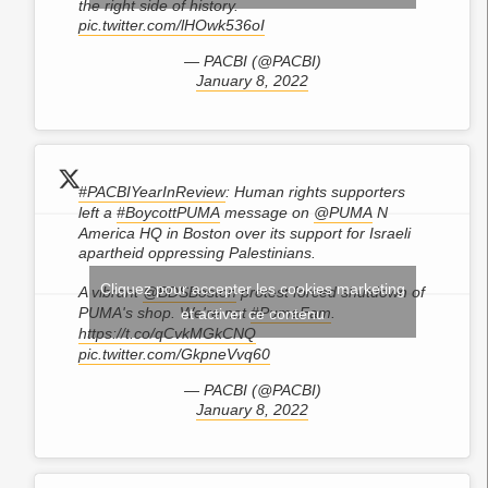
the right side of history.
pic.twitter.com/lHOwk536oI
— PACBI (@PACBI)
January 8, 2022
#PACBIYearInReview
: Human rights supporters
left a
#BoycottPUMA
message on
@PUMA
N
America HQ in Boston over its support for Israeli
apartheid oppressing Palestinians.
Cliquez pour accepter les cookies marketing
A vibrant
@BDSBoston
protest forced shutdown of
PUMA's shop. We're not
#PumaFam
.
et activer ce contenu
https://t.co/qCvkMGkCNQ
pic.twitter.com/GkpneVvq60
— PACBI (@PACBI)
January 8, 2022