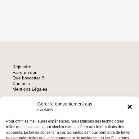
DES
PALESTINIENS
ALORS
QUE
LES
INSTANCES
SPORTIVES
OCCIDENTALES
FONT
LE
CHOIX
Rejoindre
DE
Faire un don
L’HYPOCRISIE
Que boycotter ?
Contacts
Mentions Légales
Gérer le consentement aux
ARCHIVES
cookies
Pour offrir les meilleures expériences, nous utilisons des technologies
telles que les cookies pour stocker et/ou accéder aux informations des
appareils. Le fait de consentir à ces technologies nous permettra de traiter
des données telles que le comportement de navigation ou les ID uniques