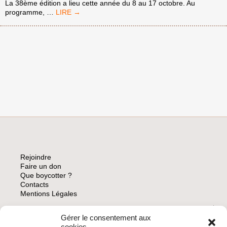
La 38ème édition a lieu cette année du 8 au 17 octobre. Au
NON
programme,
…
À
LA
PARTICIPATION
DU
CINÉMA
FRANÇAIS
AU
FESTIVAL
DU
FILM
DE
HAÏFA-
ISRAËL
Rejoindre
Faire un don
Que boycotter ?
Contacts
Mentions Légales
Gérer le consentement aux
ARCHIVES
cookies