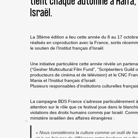
tient chaque automne à Haïfa,
Israël.
La 38ème édition a lieu cette année du 8 au 17 octobr
réalisés en coproduction avec la France, sortis récemme
le soutien de l’Institut français d’Israël.
Une initiative particulière cette année révèle un partenar
(“Gesher Multicultural Film Fund”, “Scriptwriters Guild o
producteurs de cinéma et de télévision) et le CNC Franc
Mania et l’Institut français d’Israël.
Plusieurs responsables d’institutions culturelles françai
La campagne BDS France s’adresse particulièrement à el
attention sur le rôle que ce festival joue dans le blanc
violations des droits humains commis par Israël. Comme
ministère israélien des affaires étrangères :
« Nous considérons la culture comme un outil de ha
et je ne fais pas de différence entre hasbara et cultu