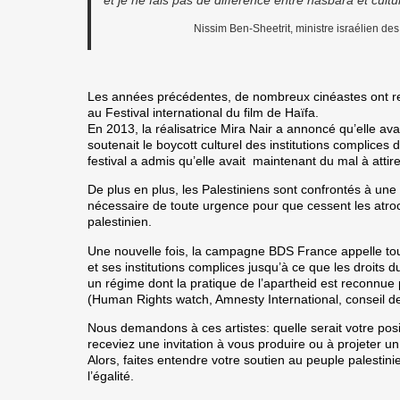
Nissim Ben-Sheetrit, ministre israélien de
Les années précédentes, de nombreux cinéastes ont refu
au Festival international du film de Haïfa.
En 2013, la réalisatrice Mira Nair a annoncé qu’elle avait
soutenait le boycott culturel des institutions complices d’
festival a admis qu’elle avait maintenant du mal à attire
De plus en plus, les Palestiniens sont confrontés à une 
nécessaire de toute urgence pour que cessent les atroc
palestinien.
Une nouvelle fois, la campagne BDS France appelle tous 
et ses institutions complices jusqu’à ce que les droits d
un régime dont la pratique de l’apartheid est reconnue
(Human Rights watch, Amnesty International, conseil d
Nous demandons à ces artistes: quelle serait votre posi
receviez une invitation à vous produire ou à projeter u
Alors, faites entendre votre soutien au peuple palestinie
l’égalité.