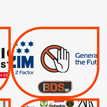
TREIZIÈME APPEL.
RESPECT DU DROIT
INTERNATIONAL ?
TRUMP, MACRON :
MÊME COMBAT
|
|
Actus
BOYCOTT DES
ENTREPRISES
|
|
Boycott militaire
Lettres d'interpellation
QUE BOYCOTTER ?