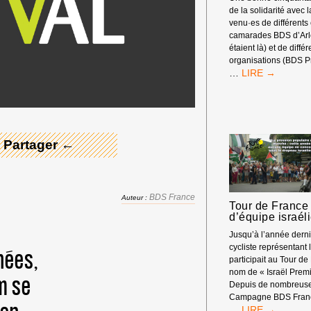
de la solidarité avec 
venu·es de différents
camarades BDS d’Arle
étaient là) et de diffé
organisations (BDS P
RASSEMBLEM
 Merci ! →
…
DEVANT
LES
RENCONTRES
ÉCONOMIQUE
D’AIX-
 Partager ←
EN-
PROVENCE
BDS France
Auteur :
Tour de France 
d’équipe israél
Jusqu’à l’année dern
cycliste représentant l
nées,
participait au Tour de
nom de « Israël Premi
lm se
Depuis de nombreuse
Campagne BDS Franc
TOUR
…