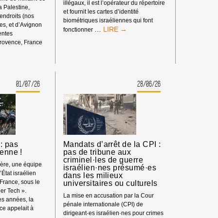
illégaux, il est l’opérateur du répertoire
la Palestine,
et fournit les cartes d’identité
 endroits (nos
biométriques israéliennes qui font
s, et d’Avignon
BOYCOTT
…
fonctionner
rentes
HP
rovence, France
:
ENT
MATÉRIEL
SYNDICAL
01/07/26
28/06/26
S
: pas
Mandats d’arrêt de la CPI :
ienne !
pas de tribune aux
criminel·les de guerre
ière, une équipe
israélien·nes présumé·es
’État israélien
dans les milieux
 France, sous le
universitaires ou culturels
er Tech ».
La mise en accusation par la Cour
s années, la
pénale internationale (CPI) de
e appelait à
dirigeant·es israélien·nes pour crimes