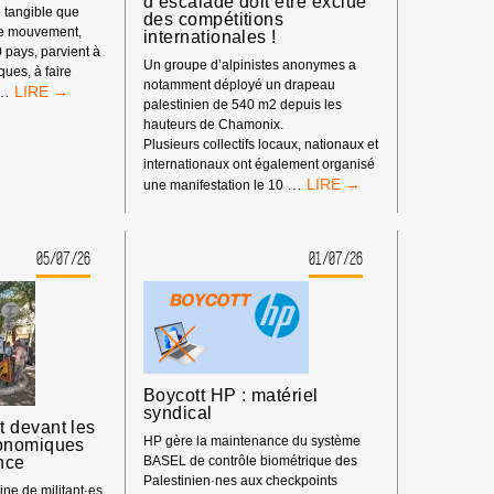
d’escalade doit être exclue
 tangible que
des compétitions
re mouvement,
internationales !
0 pays, parvient à
Un groupe d’alpinistes anonymes a
iques, à faire
notamment déployé un drapeau
LE
…
palestinien de 540 m2 depuis les
POUVOIR
hauteurs de Chamonix.
DE
Plusieurs collectifs locaux, nationaux et
BDS
internationaux ont également organisé
:
BOYCOTT
…
une manifestation le 10
NOTRE
SPORTIF
IMPACT
:
DEPUIS
LA
LE
05/07/26
01/07/26
FÉDÉRATION
DÉBUT
ISRAÉLIENNE
DE
D’ESCALADE
L’ANNÉE
DOIT
2026
ÊTRE
EXCLUE
DES
Boycott HP : matériel
COMPÉTITIONS
syndical
INTERNATIONALES
 devant les
!
HP gère la maintenance du système
onomiques
nce
BASEL de contrôle biométrique des
Palestinien·nes aux checkpoints
ne de militant·es