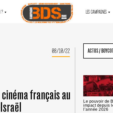
 ?
LES CAMPAGNES
08/10/22
ACTUS
/
BOYCO
u cinéma français au
Le pouvoir de B
-Israël
impact depuis l
l’année 2026