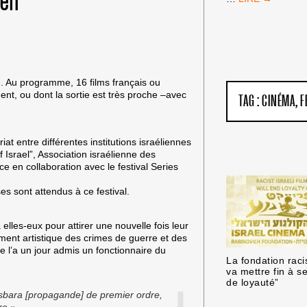
 en
DE
FRANCE
:
PAS
D’ÉQUIPE
ISRAÉLIENNE
e. Au programme, 16 films français ou
!
nt, ou dont la sortie est très proche –avec
TAG :
CINÉMA
F
iat entre différentes institutions israéliennes
f Israel”, Association israélienne des
e en collaboration avec le festival Series
ses sont attendus à ce festival.
les-eux pour attirer une nouvelle fois leur
himent artistique des crimes de guerre et des
 l’a un jour admis un fonctionnaire du
La fondation raci
va mettre fin à s
de loyauté”
sbara [propagande] de premier ordre,
re ».