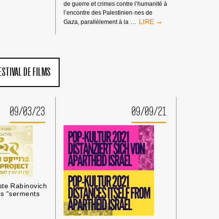
de guerre et crimes contre l’humanité à
l’encontre des Palestinien·nes de
MANDATS
…
Gaza, parallèlement à la
D’ARRÊT
DE
LA
CPI
:
ESTIVAL DE FILMS
PAS
DE
TRIBUNE
AUX
09/03/23
09/09/21
CRIMINEL·LES
DE
GUERRE
ISRAÉLIEN·NES
PRÉSUMÉ·ES
DANS
LES
MILIEUX
UNIVERSITAIRES
ste Rabinovich
OU
es “serments
CULTURELS