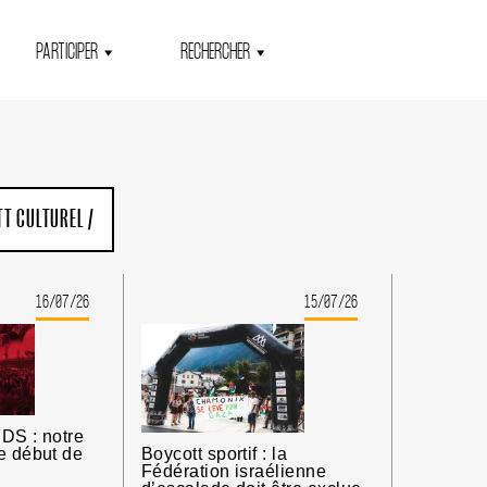
PARTICIPER
RECHERCHER
TT CULTUREL
/
16/07/26
15/07/26
DS : notre
e début de
Boycott sportif : la
Fédération israélienne