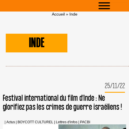
Accueil
»
Inde
INDE
25/11/22
Festival international du film d’Inde : Ne
glorifiez pas les crimes de guerre israéliens !
|
Actus
|
BOYCOTT CULTUREL
|
Lettres d'infos
|
PACBI