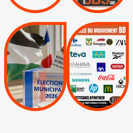
Lettres d'interpellation
|
|
Actus
Pétitions
QUE BOYCOTTER ?
MUNICIPALES 2026 :
/
JE VOTE POUR LE
BOYCOTT
DÉSINVESTISSEME
RESPECT DU DROIT
|
|
|
Actus
Ahava
INTERNATIONAL EN
|
|
|
AXA
BNP
CAF
PALESTINE
|
|
Carrefour
HP
|
Keter
|
|
APPELS
Actus
|
Livres et brochures
Espaces Sans
Apartheid
|
|
Mehadrin
PUMA
|
Lettres d'interpellation
|
Sodastream
|
Pétitions
Visuels, tracts,
affiches,...