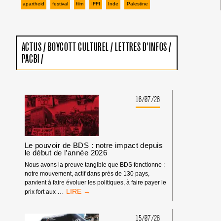
apartheid
festival
film
IFFI
Inde
Palestine
ACTUS
/
BOYCOTT CULTUREL
/
LETTRES D'INFOS
/
PACBI
/
16/07/26
Le pouvoir de BDS : notre impact depuis
le début de l’année 2026
Nous avons la preuve tangible que BDS fonctionne :
notre mouvement, actif dans près de 130 pays,
parvient à faire évoluer les politiques, à faire payer le
LE
…
prix fort aux
POUVOIR
DE
BDS
15/07/26