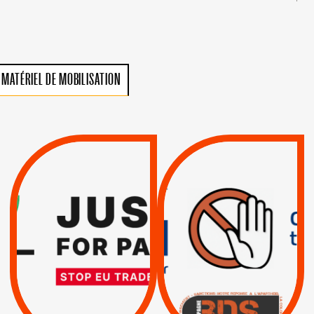
MATÉRIEL DE MOBILISATION
VIOLATIONS DES
TREIZIÈME APPEL.
DROITS DE L’HOMME
RESPECT DU DROIT
PAR ISRAËL :
INTERNATIONAL ?
EXIGEONS LA
TRUMP, MACRON :
SUSPENSION
MÊME COMBAT
TOTALE DE
L’ACCORD
|
|
Actus
D’ASSOCIATION UE-
BOYCOTT DES
ENTREPRISES
ISRAËL
|
|
Boycott militaire
/
APPELS
SANCTIONS