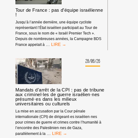
Tour de France : pas d’équipe israélienne
!
Jusqu’à l’année dernière, une équipe cycliste
représentant l’État israélien participait au Tour de
France, sous le nom de « Israël Premier Tech ».
Depuis de nombreuses années, la Campagne BDS
TOUR
…
France appelait à
DE
FRANCE
:
28/06/26
PAS
D’ÉQUIPE
ISRAÉLIENNE
!
Mandats d’arrêt de la CPI : pas de tribune
aux criminel·les de guerre israélien·nes
présumé·es dans les milieux
universitaires ou culturels
La mise en accusation par la Cour pénale
internationale (CPI) de dirigeant·es israélien·nes
pour crimes de guerre et crimes contre l’humanité à
l’encontre des Palestinien·nes de Gaza,
MANDATS
…
parallèlement à la