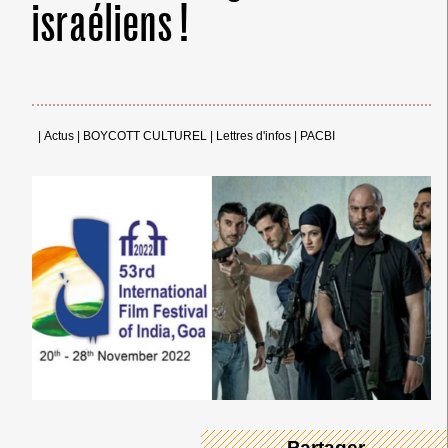
israéliens !
|
Actus
|
BOYCOTT CULTUREL
|
Lettres d'infos
|
PACBI
← Merci ! →
→ Partager ←