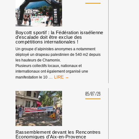
:
NOTRE
IMPACT
DEPUIS
LE
DÉBUT
Boycott sportif : la Fédération israélienne
d’escalade doit être exclue des
DE
compétitions internationales !
L’ANNÉE
2026
Un groupe d’alpinistes anonymes a notamment
déployé un drapeau palestinien de 540 m2 depuis
les hauteurs de Chamonix.
Plusieurs collectifs locaux, nationaux et
internationaux ont également organisé une
BOYCOTT
…
manifestation le 10
SPORTIF
:
LA
05/07/26
FÉDÉRATION
ISRAÉLIENNE
D’ESCALADE
DOIT
ÊTRE
EXCLUE
Rassemblement devant les Rencontres
DES
Économiques d’Aix-en-Provence
COMPÉTITIONS