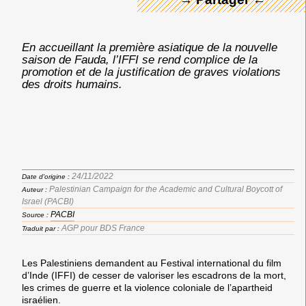
En accueillant la première asiatique de la nouvelle
saison de Fauda, l’IFFI se rend complice de la
promotion et de la justification de graves violations
des droits humains.
24/11/2022
Date d'origine :
Palestinian Campaign for the Academic and Cultural Boycott of
Auteur :
Israel (PACBI)
PACBI
Source :
AGP pour BDS France
Traduit par :
Les Palestiniens demandent au Festival international du film
d’Inde (IFFI) de cesser de valoriser les escadrons de la mort,
les crimes de guerre et la violence coloniale de l’apartheid
israélien.