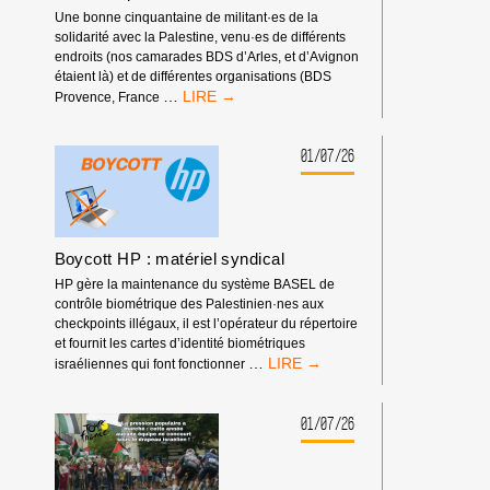
INTERNATIONALES
Une bonne cinquantaine de militant·es de la
!
solidarité avec la Palestine, venu·es de différents
endroits (nos camarades BDS d’Arles, et d’Avignon
étaient là) et de différentes organisations (BDS
RASSEMBLEMENT
…
Provence, France
DEVANT
LES
RENCONTRES
01/07/26
ÉCONOMIQUES
D’AIX-
EN-
PROVENCE
Boycott HP : matériel syndical
HP gère la maintenance du système BASEL de
contrôle biométrique des Palestinien·nes aux
checkpoints illégaux, il est l’opérateur du répertoire
et fournit les cartes d’identité biométriques
BOYCOTT
…
israéliennes qui font fonctionner
HP
:
MATÉRIEL
01/07/26
SYNDICAL