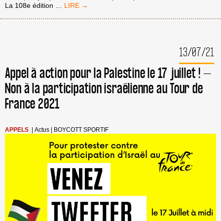
[COMMUNIQUÉ
La 108e édition
…
BDS
FRANCE]
SOLIDARITÉ
AVEC
13/07/21
LE
PEUPLE
PALESTINIEN
Appel à action pour la Palestine le 17 juillet ! –
SUR
Non à la participation israélienne au Tour de
LA
ROUTE
France 2021
DU
TOUR
DE
FRANCE
APPELS
|
Actus
|
BOYCOTT SPORTIF