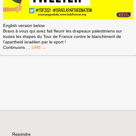
English version below
Bravo à vous qui avez fait fleurir les drapeaux palestiniens sur
toutes les étapes du Tour de France contre le blanchiment de
l’apartheid israélien par le sport !
APPEL
Continuons
…
À
ACTION
POUR
LA
PALESTINE
LE
17
JUILLET
!
–
NON
À
LA
PARTICIPATION
ISRAÉLIENNE
Rejoindre
AU