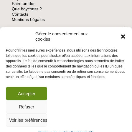
Faire un don
TOUR
Que boycotter ?
DE
Contacts
FRANCE
Mentions Légales
2021
Gérer le consentement aux
ARCHIVES
cookies
Pour offrir les meilleures expériences, nous utilisons des technologies
telles que les cookies pour stocker et/ou accéder aux informations des
appareils. Le fait de consentir à ces technologies nous permettra de traiter
des données telles que le comportement de navigation ou les ID uniques
INSCRIVEZ-VOUS À LA NEWSLETTER
sur ce site. Le fait de ne pas consentir ou de retirer son consentement peut
Inscrivez-vous à la Newsletter
avoir un effet négatif sur certaines caractéristiques et fonctions.
Email
Accepter
Valider
Refuser
Voir les préférences
© 2026 | BDS France | Boycott Désinvestissement Sanctions, la réponse
citoyenne et non-violente à l'impunité d'Israël |