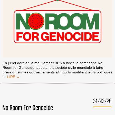
En juillet dernier, le mouvement BDS a lancé la campagne No
Room for Genocide, appelant la société civile mondiale à faire
pression sur les gouvernements afin qu’ils modifient leurs politiques
NO
…
ROOM
FOR
GENOCIDE
:
24/02/26
BOÎTE
À
No Room For Genocide
OUTILS
D’ORGANISATION