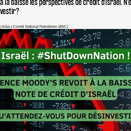
à la baisse les perspectives de crédit d’Israël. N’
vestir?
|
Actus
|
Comité National Palestinien (BNC)