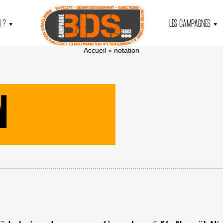
 ?
LES CAMPAGNES
Accueil
»
notation
N