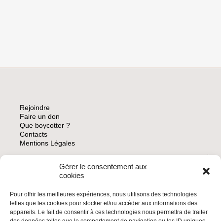
RÉCIPIENDAIRES
DU
PRIX
DAN
DAVID
DE
LE
REFUSER
EN
RAISON
DE
SA
Rejoindre
COMPLICITÉ
Faire un don
AVEC
Que boycotter ?
L’APARTHEID
Contacts
ISRAÉLIEN
Mentions Légales
Gérer le consentement aux
ARCHIVES
cookies
Pour offrir les meilleures expériences, nous utilisons des technologies
telles que les cookies pour stocker et/ou accéder aux informations des
appareils. Le fait de consentir à ces technologies nous permettra de traiter