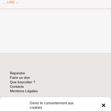
LE
…
RAPPORTEUR
SPÉCIAL
DES
NATIONS
UNIES
CONFIRME
QU’ISRAËL
PRATIQUE
L’APARTHEID
CONTRE
LES
PALESTINIENS
Rejoindre
Faire un don
Que boycotter ?
Contacts
Mentions Légales
Gérer le consentement aux
ARCHIVES
cookies