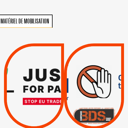
MATÉRIEL DE MOBILISATION
VIOLATIONS DES
TREIZIÈME APPEL.
DROITS DE L’HOMME
RESPECT DU DROIT
PAR ISRAËL :
INTERNATIONAL ?
EXIGEONS LA
TRUMP, MACRON :
SUSPENSION
MÊME COMBAT
TOTALE DE
L’ACCORD
|
|
Actus
D’ASSOCIATION UE-
BOYCOTT DES
ENTREPRISES
ISRAËL
|
|
Boycott militaire
/
APPELS
SANCTIONS
Lettres d'interpellation
|
|
Actus
Pétitions