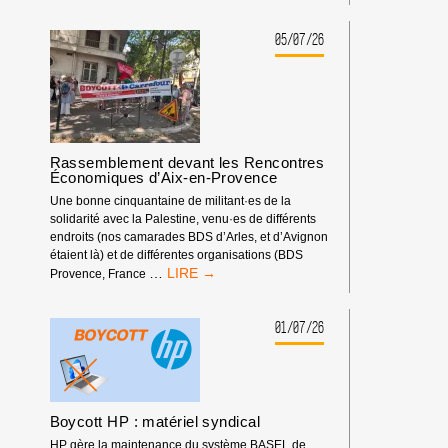
SPORTIF
:
LA
05/07/26
FÉDÉRATION
ISRAÉLIENNE
D’ESCALADE
DOIT
ÊTRE
EXCLUE
Rassemblement devant les Rencontres
DES
Économiques d’Aix-en-Provence
COMPÉTITIONS
INTERNATIONALES
Une bonne cinquantaine de militant·es de la
!
solidarité avec la Palestine, venu·es de différents
endroits (nos camarades BDS d’Arles, et d’Avignon
étaient là) et de différentes organisations (BDS
RASSEMBLEMENT
…
Provence, France
DEVANT
LES
RENCONTRES
01/07/26
ÉCONOMIQUES
D’AIX-
EN-
PROVENCE
Boycott HP : matériel syndical
HP gère la maintenance du système BASEL de