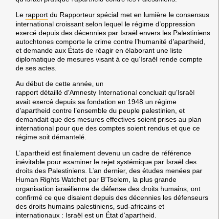
Le
rapport
du
Rapporteur
spécial
met en lumière le consensus
international croissant selon lequel le régime d’oppression
exercé depuis des décennies par Israël envers les Palestiniens
autochtones
comporte le crime contre l’humanité d’apartheid,
et demande aux États de réagir en élaborant une liste
diplomatique de mesures visant à ce qu’Israël rende compte
de ses actes.
Au début de cette année, un
rapport détaillé d’Amnesty International
concluait qu’
Israël
avait exercé depuis sa fondation en 1948 un régime
d’apartheid contre l’ensemble du peuple palestinien,
et
demandait que des mesures effectives soient prises au plan
international pour que des comptes soient rendus et que ce
régime soit démantelé.
L’apartheid est finalement devenu un cadre de référence
inévitable pour examiner le rejet systémique par Israël des
droits des Palestiniens. L’an dernier, des études menées par
Human Rights Watch
et par
B’Tselem
, la plus grande
organisation israélienne de défense des droits humains, ont
confirmé ce que disaient depuis des décennies les défenseurs
des droits humains palestiniens, sud-africains et
internationaux :
Israël est un État d’apartheid.