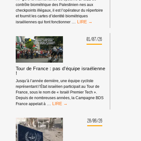
contrôle biométrique des Palestinien·nes aux
checkpoints illégaux, il est l’opérateur du répertoire
et fournit les cartes d’identité biométriques
BOYCOTT
…
israéliennes qui font fonctionner
HP
:
MATÉRIEL
01/07/26
SYNDICAL
Tour de France : pas d’équipe israélienne
!
Jusqu’à l’année dernière, une équipe cycliste
représentant l’État israélien participait au Tour de
France, sous le nom de « Israël Premier Tech ».
Depuis de nombreuses années, la Campagne BDS
TOUR
…
France appelait à
DE
FRANCE
:
28/06/26
PAS
D’ÉQUIPE
ISRAÉLIENNE