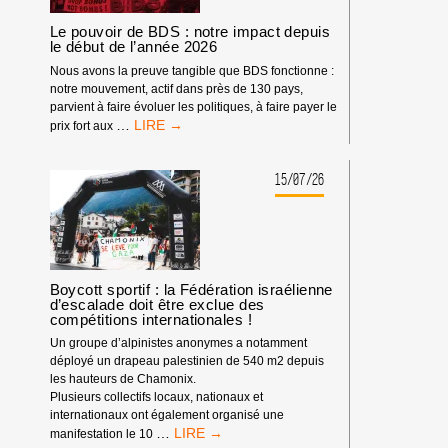
Le pouvoir de BDS : notre impact depuis
le début de l’année 2026
Nous avons la preuve tangible que BDS fonctionne :
notre mouvement, actif dans près de 130 pays,
parvient à faire évoluer les politiques, à faire payer le
LE
…
prix fort aux
POUVOIR
DE
BDS
15/07/26
:
NOTRE
IMPACT
DEPUIS
LE
DÉBUT
Boycott sportif : la Fédération israélienne
d’escalade doit être exclue des
DE
compétitions internationales !
L’ANNÉE
2026
Un groupe d’alpinistes anonymes a notamment
déployé un drapeau palestinien de 540 m2 depuis
les hauteurs de Chamonix.
Plusieurs collectifs locaux, nationaux et
internationaux ont également organisé une
BOYCOTT
…
manifestation le 10