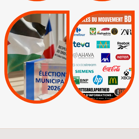
QUE BOYCOTTER ?
MUNICIPALES 2026 :
/
JE VOTE POUR LE
BOYCOTT
DÉSINVESTISSEME
RESPECT DU DROIT
|
|
|
Actus
Ahava
INTERNATIONAL EN
|
|
|
AXA
BNP
CAF
PALESTINE
|
|
Carrefour
HP
|
Keter
|
|
APPELS
Actus
|
Livres et brochures
Espaces Sans
Apartheid
|
|
Mehadrin
PUMA
|
Lettres d'interpellation
|
Sodastream
|
Pétitions
Visuels, tracts,
affiches,...