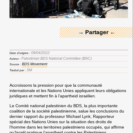
← Merci ! →
→ Partager ←
08/04/2022
Date d'origine :
Palestinian BDS National Committee (BNC)
Auteur :
BDS Movement
Source :
SM
Traduit par :
Accroissons la pression pour que la communauté
internationale et les Nations Unies appliquent leurs obligations
juridiques et mettent fin à l’apartheid israélien.
Le
Comité national palestinien du BDS,
la plus importante
coalition de la société palestinienne,
salue les conclusions
du
dernier rapport du professeur Michael Lynk, Rapporteur
spécial des Nations Unies sur la situation des droits de
l’homme dans les territoires palestiniens occupés,
qui affirme
qu’Israël pratique l’apartheid contre les Palestiniens.