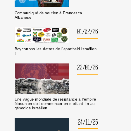
LES
MILIEUX
Communiqué de soutien à Francesca
UNIVERSITAIRES
Albanese
OU
CULTURELS
01/02/26
Boycottons les dattes de l’apartheid israélien
!
22/01/26
Une vague mondiale de résistance à l’empire
étasunien doit commencer en mettant fin au
génocide israélien
24/11/25