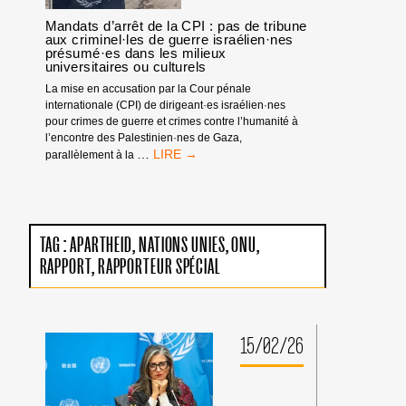
!
Mandats d’arrêt de la CPI : pas de tribune
aux criminel·les de guerre israélien·nes
présumé·es dans les milieux
universitaires ou culturels
La mise en accusation par la Cour pénale
internationale (CPI) de dirigeant·es israélien·nes
pour crimes de guerre et crimes contre l’humanité à
l’encontre des Palestinien·nes de Gaza,
MANDATS
…
parallèlement à la
D’ARRÊT
DE
LA
CPI
:
TAG :
APARTHEID
NATIONS UNIES
ONU
PAS
RAPPORT
RAPPORTEUR SPÉCIAL
DE
TRIBUNE
AUX
CRIMINEL·LES
DE
15/02/26
GUERRE
ISRAÉLIEN·NES
PRÉSUMÉ·ES
DANS