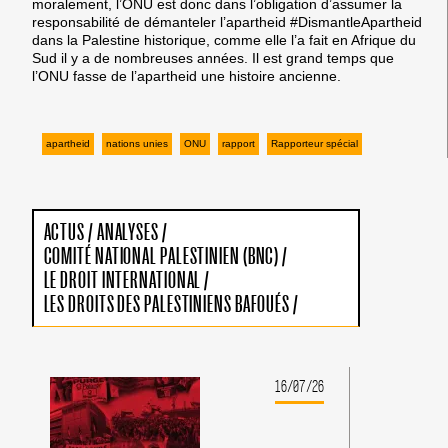
moralement, l’ONU est donc dans l’obligation d’assumer la
responsabilité de démanteler l’apartheid
#DismantleApartheid
dans la Palestine historique, comme elle l’a fait en Afrique du
Sud il y a de nombreuses années.
Il est grand temps que
l’ONU fasse de l’apartheid une histoire ancienne.
apartheid
nations unies
ONU
rapport
Rapporteur spécial
ACTUS
/
ANALYSES
/
COMITÉ NATIONAL PALESTINIEN (BNC)
/
LE DROIT INTERNATIONAL
/
LES DROITS DES PALESTINIENS BAFOUÉS
/
16/07/26