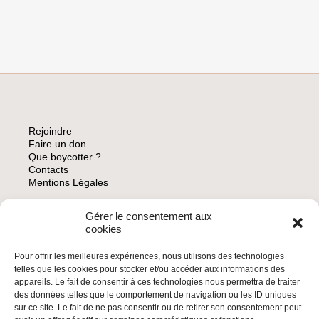
BLANCHISSEZ
PAS
PAR
L’ART
TEL
AVIV
DE
L’APARTHEID
Rejoindre
Faire un don
Que boycotter ?
Contacts
Mentions Légales
Gérer le consentement aux
ARCHIVES
cookies
Pour offrir les meilleures expériences, nous utilisons des technologies
telles que les cookies pour stocker et/ou accéder aux informations des
appareils. Le fait de consentir à ces technologies nous permettra de traiter
des données telles que le comportement de navigation ou les ID uniques
INSCRIVEZ-VOUS À LA NEWSLETTER
sur ce site. Le fait de ne pas consentir ou de retirer son consentement peut
Inscrivez-vous à la Newsletter