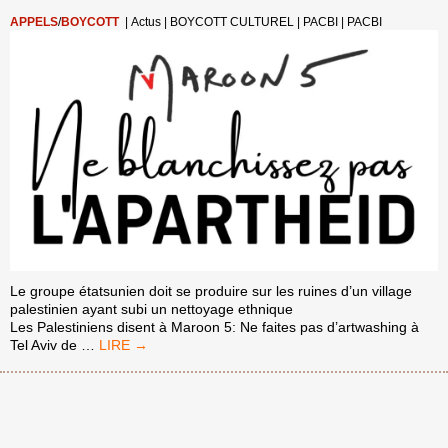
APPELS
/
BOYCOTT
|
Actus
|
BOYCOTT CULTUREL
|
PACBI
|
PACBI
Le groupe étatsunien doit se produire sur les ruines d’un village
palestinien ayant subi un nettoyage ethnique
Les Palestiniens disent à Maroon 5: Ne faites pas d’artwashing à
LES
Tel Aviv de
…
PALESTINIENS
À
MAROON
5:
NE