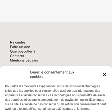
S’ENTRAÎNERA
PAS
EN
ISRAËL,
RÉGIME
D’APARTHEID,
POUR
LA
COUPE
Rejoindre
DU
Faire un don
MONDE
Que boycotter ?
Contacts
Mentions Légales
Gérer le consentement aux
ARCHIVES
cookies
Pour offrir les meilleures expériences, nous utilisons des technologies
telles que les cookies pour stocker et/ou accéder aux informations des
appareils. Le fait de consentir à ces technologies nous permettra de traiter
des données telles que le comportement de navigation ou les ID uniques
INSCRIVEZ-VOUS À LA NEWSLETTER
sur ce site. Le fait de ne pas consentir ou de retirer son consentement peut
Inscrivez-vous à la Newsletter
avoir un effet négatif sur certaines caractéristiques et fonctions.